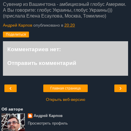
Сувенир из Вашингтона - амбициозный глобус Америки.
А Вы говорите: глобус Украины, глобус Украины)))
(прислала Елена Есаулова, Москва, Томилино)
Андрей Карпов
опубликовано в
20:20
Поделиться
Комментариев нет:
Отправить комментарий
‹
›
Главная страница
Открыть веб-версию
Об авторе
Андрей Карпов
Просмотреть профиль