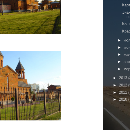
Кар
Знак
п
Кош
Кра
►
ию
►
ию
►
ма
►
ап
►
ма
►
2013
(
►
2012
(
►
2011
(
►
2010
(