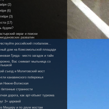
кабря
(2)
ября
(6)
тября
(3)
уста
(17)
ть будем?
астырский овраг и поиски
омодановских развалин
вствуйте российский глобализм...
сный дом на Комсомольской площади
новая Гряда - место загадок и тайн
орожно, Вас снимает мыльница со
спышкой
кий съезд и Молитовский мост
нгли канавинского побережья
ая Нижне-Волжская
и бетонные странности
тная дорога, как арт-объект туризма
уг 3+ церквей
ез Мещеру и по двум мостам