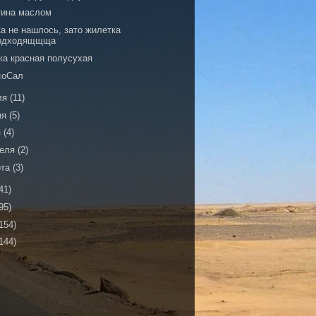
тина маслом
а не нашлось, зато жилетка
одходящщща
ка красная полусухая
соСал
ля
(11)
ня
(5)
я
(4)
реля
(2)
рта
(3)
41)
95)
154)
144)