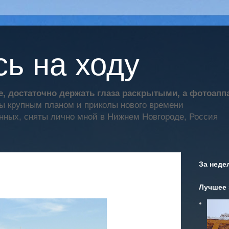
ь на ходу
, достаточно держать глаза раскрытыми, а фотоап
ты крупным планом и приколы нового времени
нных, сняты лично мной в Нижнем Новгороде, Россия
За неде
Лучшее 