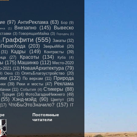
сие
(97)
АнтиРеклама
(63)
Бор
(9)
Внезапно
(145)
Вывеско
ина
(1)
ставки
(3)
ГоворящаяМайка
(3)
Городец
(1)
Граффити
(555)
Закаты
(32)
1)
иПешеХода
(203)
ЗверьёМоё
(20)
Кадры
(149)
(31)
Контрасты
(39)
Красоты
(134)
ица
(27)
Куба
(4)
мы
(175)
Машинко
(112)
Место-2020
НоваяАрхитектура
(79)
о-2021
(13)
ОпятьБлагоустройство
(20)
9)
Окна
(3)
ики
(122)
Природа
По верхам
(11)
Реклама
чки
(39)
Реки и мосты
(47)
Стикеры
(88)
бачки
(11)
События
(4)
Турция
(14)
ФотоЗагадкиНижнего
(49)
)
(55)
Хэнд-мэйд
(90)
Цветут
(18)
ЧтоБыЭтоЗначило?
(157)
(17)
IT
ре
Постоянные
читатели