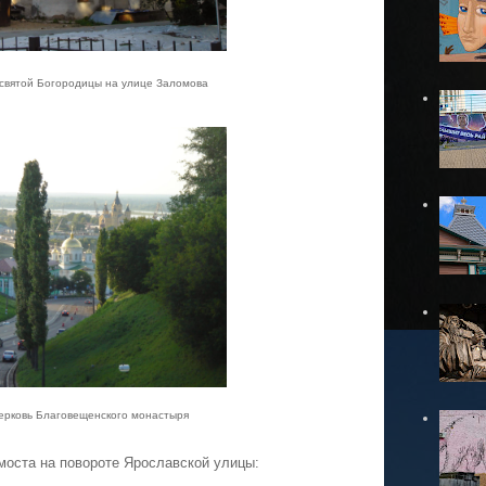
святой Богородицы на улице Заломова
церковь Благовещенского монастыря
моста на повороте Ярославской улицы: