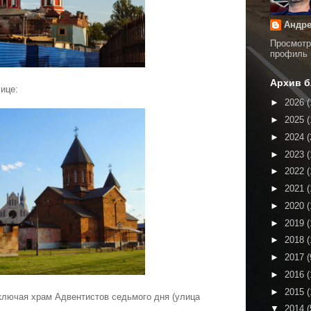
Андре
Просмотр
профиль
Архив б
ице:
►
2026
(
►
2025
(
►
2024
(
►
2023
(
►
2022
(
►
2021
(
►
2020
(
►
2019
(
►
2018
(
►
2017
(
►
2016
(
►
2015
(
включая храм Адвентистов седьмого дня (улица
▼
2014
(