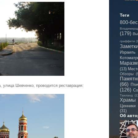
Теги
800-бе
Владимирщ
(179)
Вы
граффити
(
Заметк
Израиль
Котоматр
Мараз
(13)
Мест
Обзоры
(
Памятн
(66)
Пти
, улица Шевченко, проводится реставрация:
(126)
Со
Таиланд
(1
Храмы
Ценники
(31)
Об авто