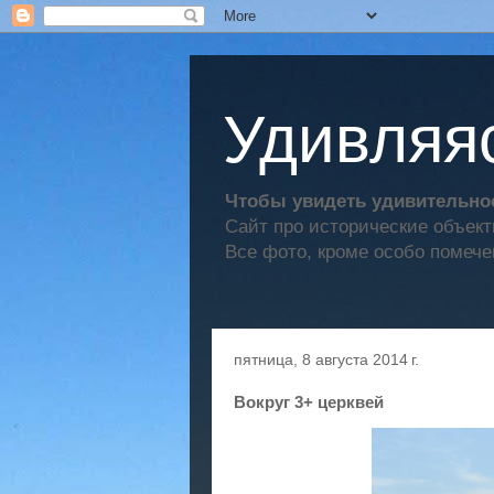
Удивляяс
Чтобы увидеть удивительное
Сайт про исторические объек
Все фото, кроме особо помече
пятница, 8 августа 2014 г.
Вокруг 3+ церквей