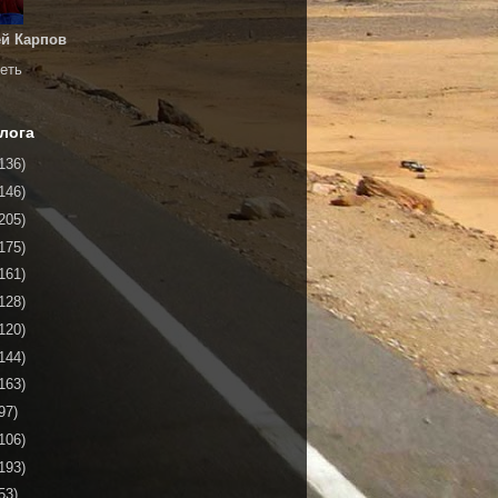
й Карпов
еть
лога
136)
146)
205)
175)
161)
128)
120)
144)
163)
97)
106)
193)
53)