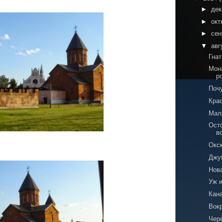
►
де
►
окт
►
сен
▼
авг
Гна
Мон
р
Почу
Кра
Мали
Ост
в
Окс
Джу
Нов
Уж 
Кана
Вокр
Чер