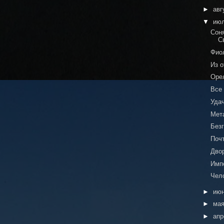
►
авг
▼
ию
Соня
С
Фио
Из 
Оре
Все
Уда
Мет
Без
Поч
Дво
Имп
Чело
►
ию
►
ма
►
ап