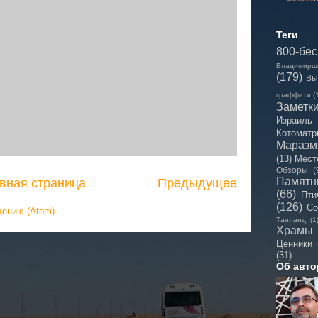
Теги
800-бе
Владимирщ
(179)
Вы
граффити
(
Заметк
Израиль
Котоматр
Мараз
(13)
Мест
Обзоры
(
Памятн
вная страница
Предыдущее
(66)
Пти
(126)
Со
щению (Atom)
Таиланд
(1
Храмы
Ценники
(31)
Об авто