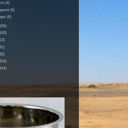
рта
(4)
враля
(5)
варя
(6)
106)
193)
53)
41)
95)
154)
144)