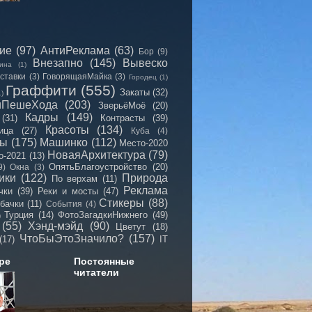
сие
(97)
АнтиРеклама
(63)
Бор
(9)
Внезапно
(145)
Вывеско
ина
(1)
ставки
(3)
ГоворящаяМайка
(3)
Городец
(1)
Граффити
(555)
Закаты
(32)
1)
иПешеХода
(203)
ЗверьёМоё
(20)
Кадры
(149)
(31)
Контрасты
(39)
Красоты
(134)
ица
(27)
Куба
(4)
мы
(175)
Машинко
(112)
Место-2020
НоваяАрхитектура
(79)
о-2021
(13)
ОпятьБлагоустройство
(20)
9)
Окна
(3)
ики
(122)
Природа
По верхам
(11)
Реклама
чки
(39)
Реки и мосты
(47)
Стикеры
(88)
бачки
(11)
События
(4)
Турция
(14)
ФотоЗагадкиНижнего
(49)
)
(55)
Хэнд-мэйд
(90)
Цветут
(18)
ЧтоБыЭтоЗначило?
(157)
(17)
IT
ре
Постоянные
читатели