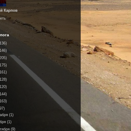
й Карпов
еть
лога
136)
146)
205)
175)
161)
128)
120)
144)
163)
97)
кабря
(1)
ября
(1)
тября
(9)