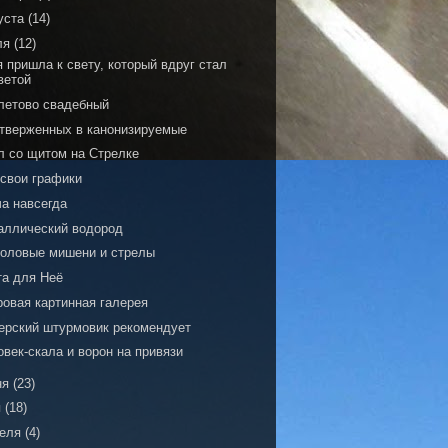
уста
(14)
ля
(12)
 пришла к свету, который вдруг стал
ветой
летово свадебный
отверженных в канонизируемые
л со щитом на Стрелке
 свои графики
ча навсегда
аллический водород
головые мишени и стрелы
та для Неё
ровая картинная галерея
ерский штурмовик рекомендует
век-скала и ворон на привязи
ня
(23)
я
(18)
реля
(4)