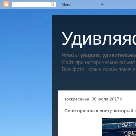
Удивляяс
Чтобы увидеть удивительное
Сайт про исторические объек
Все фото, кроме особо помече
воскресенье, 30 июля 2017 г.
Соня пришла к свету, который 