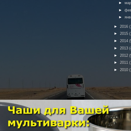
►
ма
►
фе
►
ян
►
2016
(
►
2015
(
►
2014
(
►
2013
(
►
2012
(
►
2011
(
►
2010
(