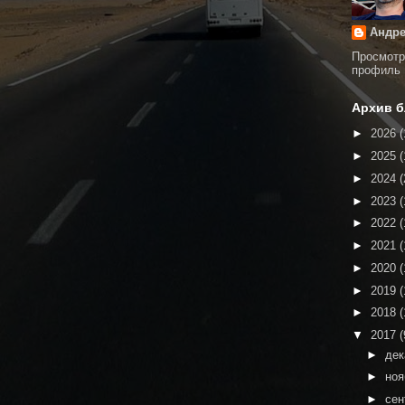
Андре
Просмотр
профиль
Архив б
►
2026
(
►
2025
(
►
2024
(
►
2023
(
►
2022
(
►
2021
(
►
2020
(
►
2019
(
►
2018
(
▼
2017
(
►
де
►
но
►
сен