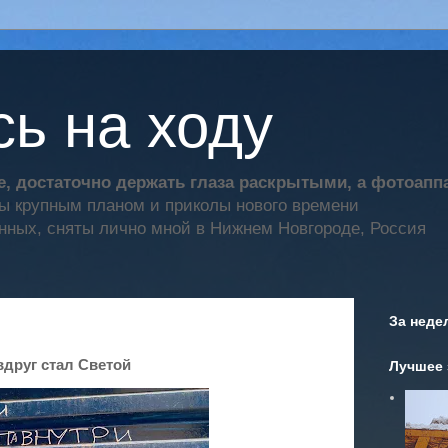
ь на ходу
, достаточно держать глаза раскрытыми, а фотоап
ты крупным планом и приколы нового времени
нных, сняты лично мной в Нижнем Новгороде, Россия
За неде
вдруг стал Светой
Лучшее 