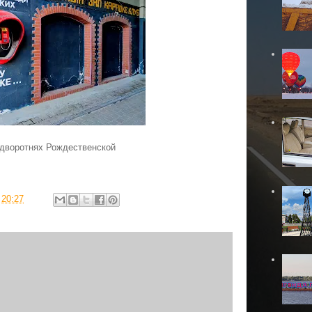
одворотнях Рождественской
в
20:27