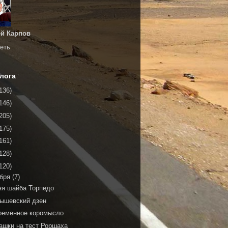
й Карпов
еть
лога
136)
146)
205)
175)
161)
128)
120)
ября
(7)
яя шайба Торпедо
ышевский дзен
ременное коромысло
ашки на тест Роршаха