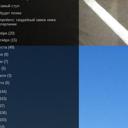
 самый стул
 будет позже
 пробито: свадебный замок ниже
атерлинии
ября
(20)
тября
(15)
уста
(49)
ля
(8)
ня
(7)
я
(5)
реля
(3)
рта
(6)
144)
163)
97)
106)
193)
53)