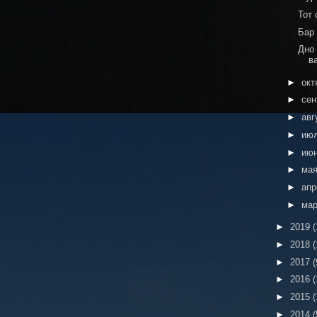
Тот
Бар
Дно
в
►
окт
►
сен
►
авг
►
ию
►
ию
►
ма
►
ап
►
ма
►
2019
(
►
2018
(
►
2017
(
►
2016
(
►
2015
(
►
2014
(