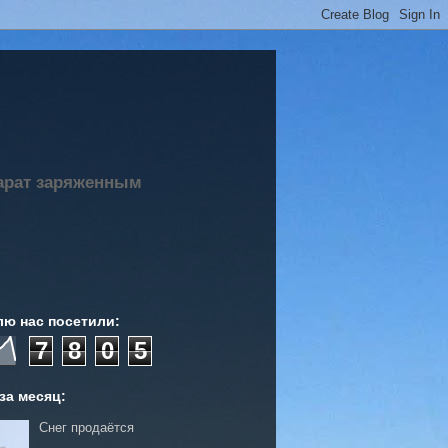
парат заряженным
лю нас посетили:
7
8
0
5
за месяц:
Снег продаётся