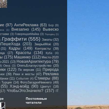
сие
(97)
АнтиРеклама
(63)
Бор
(9)
Внезапно
(145)
Вывеско
ина
(1)
ставки
(3)
ГоворящаяМайка
(3)
Городец
(1)
Граффити
(555)
Закаты
(32)
1)
иПешеХода
(203)
ЗверьёМоё
(20)
Кадры
(149)
(31)
Контрасты
(39)
Красоты
(134)
ица
(27)
Куба
(4)
мы
(175)
Машинко
(112)
Место-2020
НоваяАрхитектура
(79)
о-2021
(13)
ОпятьБлагоустройство
(20)
9)
Окна
(3)
ики
(122)
Природа
По верхам
(11)
Реклама
чки
(39)
Реки и мосты
(47)
Стикеры
(88)
бачки
(11)
События
(4)
Турция
(14)
ФотоЗагадкиНижнего
(49)
)
(55)
Хэнд-мэйд
(90)
Цветут
(18)
ЧтоБыЭтоЗначило?
(157)
(17)
IT
ре
Постоянные
читатели