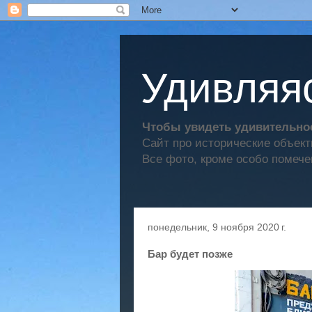
Удивляяс
Чтобы увидеть удивительное
Сайт про исторические объек
Все фото, кроме особо помече
понедельник, 9 ноября 2020 г.
Бар будет позже