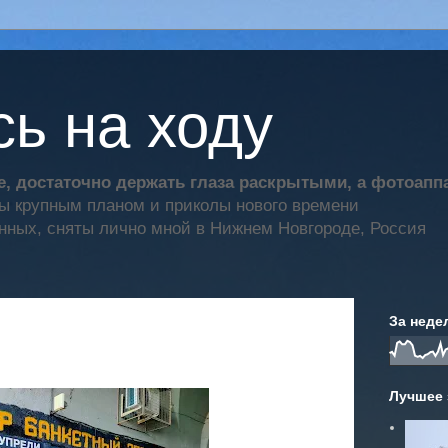
ь на ходу
, достаточно держать глаза раскрытыми, а фотоап
ты крупным планом и приколы нового времени
нных, сняты лично мной в Нижнем Новгороде, Россия
За неде
Лучшее 