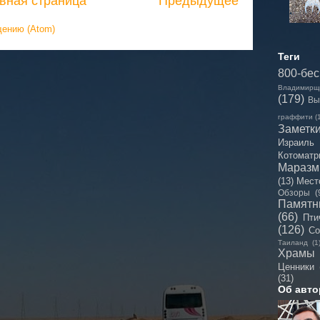
вная страница
Предыдущее
щению (Atom)
Теги
800-бе
Владимирщ
(179)
Вы
граффити
(
Заметк
Израиль
Котоматр
Мараз
(13)
Мест
Обзоры
(
Памятн
(66)
Пти
(126)
Со
Таиланд
(1
Храмы
Ценники
(31)
Об авто