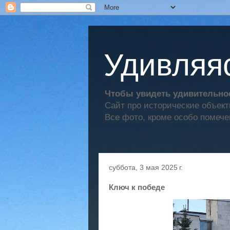
Удивляяс
Чтобы увидеть удивительное
Сайт про исторические объек
Все фото, кроме особо помече
суббота, 3 мая 2025 г.
Ключ к победе