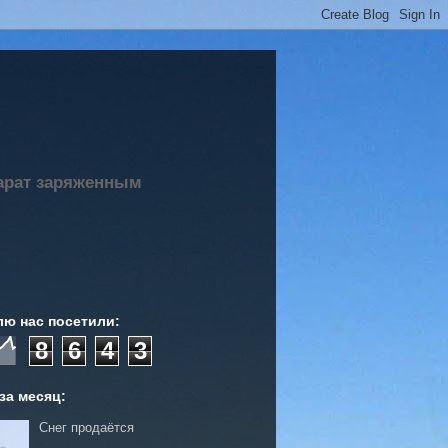
парат заряженным
лю нас посетили:
8
6
4
3
за месяц:
Снег продаётся