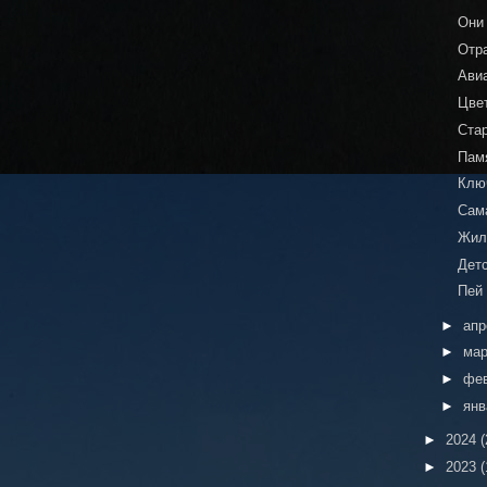
Они
Отр
Ави
Цве
Стар
Пам
Клю
Сама
Жил
Дет
Пей 
►
ап
►
ма
►
фе
►
ян
►
2024
(
►
2023
(