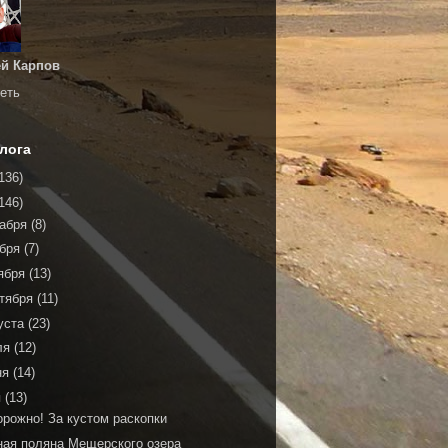
й Карпов
еть
лога
136)
146)
кабря
(8)
ября
(7)
ября
(13)
тября
(11)
уста
(23)
ля
(12)
ня
(14)
я
(13)
орожно! За кустом раскопки
ная поляна Мещерского озера