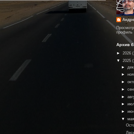
Андре
Просмотр
профиль
Архив б
►
2026
(
▼
2025
(
►
де
►
но
►
окт
►
сен
►
авг
►
ию
►
ию
▼
ма
Ост
Лес