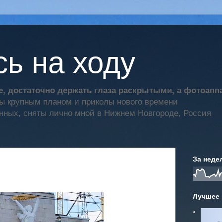
ь на ходу
, достаточно держать глаза раскрытыми, а фотоап
ты крупным планом и приколы нового времени
нных, сняты лично мной в Нижнем Новгороде, Россия
За неде
Лучшее 