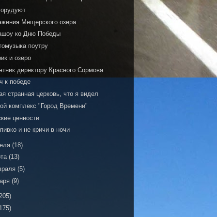
 орудуют
ажения Мещерского озера
ашоу ко Дню Победы
томузыка поутру
ик и озеро
ятник директору Красного Сормова
ч к победе
я странная церковь, что я видел
ой комплекс "Город Времени"
ские ценности
пивко и не кричи в ночи
реля
(18)
рта
(13)
враля
(5)
варя
(9)
205)
175)