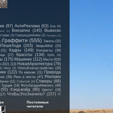
сие
(97)
АнтиРеклама
(63)
Бор
(9)
Внезапно
(145)
Вывеско
ина
(1)
ставки
(3)
ГоворящаяМайка
(3)
Городец
(1)
Граффити
(555)
Закаты
(32)
1)
иПешеХода
(203)
ЗверьёМоё
(20)
Кадры
(149)
(31)
Контрасты
(39)
Красоты
(134)
ица
(27)
Куба
(4)
мы
(175)
Машинко
(112)
Место-2020
НоваяАрхитектура
(79)
о-2021
(13)
ОпятьБлагоустройство
(20)
9)
Окна
(3)
ики
(122)
Природа
По верхам
(11)
Реклама
чки
(39)
Реки и мосты
(47)
Стикеры
(88)
бачки
(11)
События
(4)
Турция
(14)
ФотоЗагадкиНижнего
(49)
)
(55)
Хэнд-мэйд
(90)
Цветут
(18)
ЧтоБыЭтоЗначило?
(157)
(17)
IT
ре
Постоянные
читатели