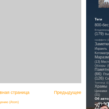
Теги
800-бе
Владимирщ
(179)
Вы
граффити
(
Заметк
Израиль
Котоматр
Мараз
(13)
Мест
Обзоры
(
Памятн
(66)
Пти
(126)
Со
Таиланд
(1
Храмы
Ценники
вная страница
Предыдущее
(31)
Об авто
щению (Atom)