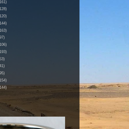
161)
128)
120)
144)
163)
97)
106)
193)
53)
41)
95)
154)
144)