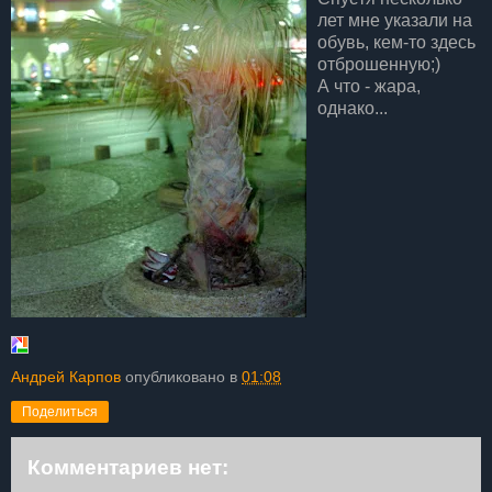
лет мне указали на
обувь, кем-то здесь
отброшенную;)
А что - жара,
однако...
Андрей Карпов
опубликовано в
01:08
Поделиться
Комментариев нет: