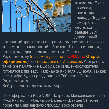
таксистом. Ехал
по делам,
проезжали
площадь Лядова
- смотрю, на
месте, где
раньше был
деревянный
поклонный крест, стоит на гранитном постаменте какой-
то памятник, замотанный в брезент. Таксист и говорит,
что это, наверное,
тоже
памятник Сергию
Радонежскому (
на самом деле нет
-
UPDATE:
Открыт
официально
), как
поставили на Ильинской
. А ещё есть
такой же памятник на Бору. Все священнослужители
готовятся к приезду Патриарха Кирилла 31 июля. Так как
в сентябре будет празднование 700 летия Сергия
Радонежского.
Всё, решено, надо ехать на Бор)
По информации REGNUM: Патриарх Московский и всея
Руси Кирилл и губернатор Валерий Шанцев 31 июля
посетили Сергиевскую слободу и осмотрели