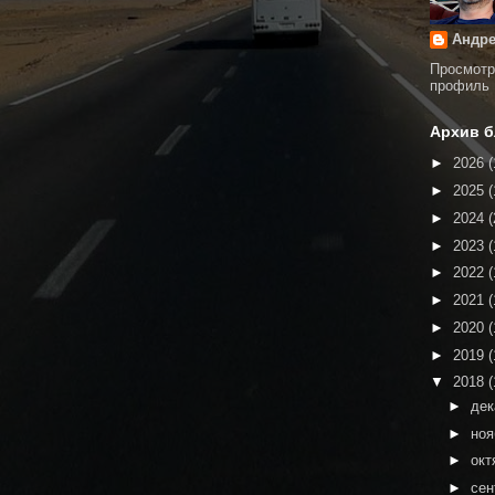
Андре
Просмотр
профиль
Архив б
►
2026
(
►
2025
(
►
2024
(
►
2023
(
►
2022
(
►
2021
(
►
2020
(
►
2019
(
▼
2018
(
►
де
►
но
►
окт
►
сен