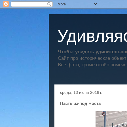
Удивляяс
Чтобы увидеть удивительное
Сайт про исторические объек
Все фото, кроме особо помече
среда, 13 июня 2018 г.
Пасть из-под моста