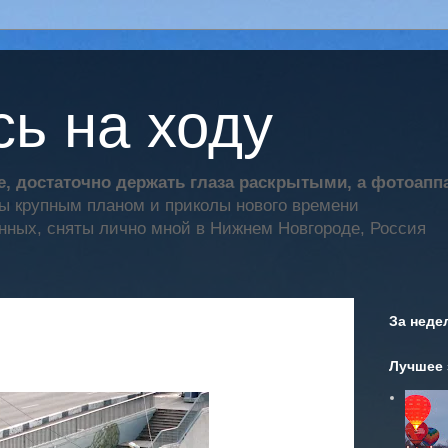
ь на ходу
, достаточно держать глаза раскрытыми, а фотоап
ты крупным планом и приколы нового времени
нных, сняты лично мной в Нижнем Новгороде, Россия
За неде
Лучшее 