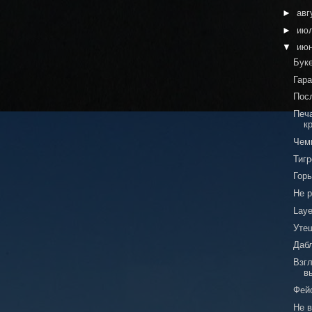
►
авг
►
ию
▼
ию
Буке
Гар
Пос
Печ
к
Чем
Тиг
Горь
Не р
Laye
Уте
Даб
Взг
в
Фей
Не 