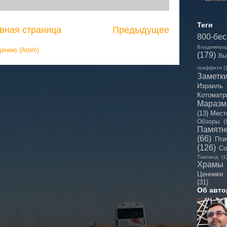
Теги
вная страница
Предыдущее
800-бе
Владимирщ
щению (Atom)
(179)
Вы
граффити
(
Заметк
Израиль
Котоматр
Мараз
(13)
Мест
Обзоры
(
Памятн
(66)
Пти
(126)
Со
Таиланд
(1
Храмы
Ценники
(31)
Об авто