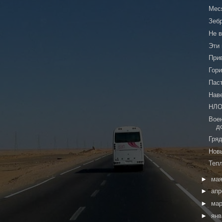
Мес
Зебр
Не 
Эти 
Прив
Гор
Паст
Нав
НЛО
Вое
д
Гря
Нов
Тепл
►
ма
►
ап
►
ма
►
ян