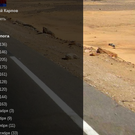
й Карпов
еть
лога
136)
146)
205)
175)
161)
128)
120)
144)
163)
кабря
(3)
ября
(9)
ября
(11)
тября
(33)