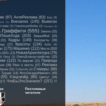
сие
(97)
АнтиРеклама
(63)
Бор
(9)
Внезапно
(145)
Вывеско
ина
(1)
ставки
(3)
ГоворящаяМайка
(3)
Городец
(1)
Граффити
(555)
Закаты
(32)
1)
иПешеХода
(203)
ЗверьёМоё
(20)
Кадры
(149)
(31)
Контрасты
(39)
Красоты
(134)
ица
(27)
Куба
(4)
мы
(175)
Машинко
(112)
Место-2020
НоваяАрхитектура
(79)
о-2021
(13)
ОпятьБлагоустройство
(20)
9)
Окна
(3)
ики
(122)
Природа
По верхам
(11)
Реклама
чки
(39)
Реки и мосты
(47)
Стикеры
(88)
бачки
(11)
События
(4)
Турция
(14)
ФотоЗагадкиНижнего
(49)
)
(55)
Хэнд-мэйд
(90)
Цветут
(18)
ЧтоБыЭтоЗначило?
(157)
(17)
IT
ре
Постоянные
читатели