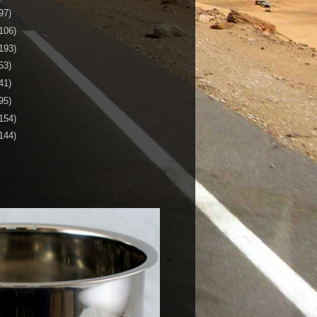
97)
106)
193)
53)
41)
95)
154)
144)