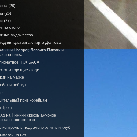
уста
(26)
ля
(26)
ня
(27)
т на стене
ажные художества
ледняя цистерна спирта Долгова
альный Носорог, Девочка-Пикачу и
расная нитка
пионатное: ГОЛБАСА
рокот и горящие люди
кий на марке
обот и всё тут
rs
шительный приз корейцам
л Треш
ляд на Нижний сквозь ажурное
ыставочное железо
с-контроль в подвально-элитный клуб
вылезай, убьёт