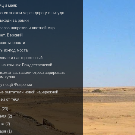
яц и маяк
а со знаком через дорогу в никуда
выходи за рамки
глаза напротив и цветной мир
ет, Верхний!
изонты юности
ь из-под моста
еселе и настороженный
 на крышах Рождественской
нкомат заставили отреставрировать
ом купца
дут ещё Февронии
ые обитатели новой набережной
ей от тебя
я
(23)
реля
(2)
рта
(2)
варя
(1)