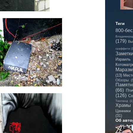
Теги
800-бе
Владимирщ
(179)
Вы
граффити
(
Заметк
Израиль
Котоматр
Мараз
(13)
Мест
Обзоры
(
Памятн
(66)
Пти
(126)
Со
Таиланд
(1
Храмы
Ценники
(31)
Об авто