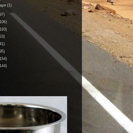
варя
(1)
97)
106)
193)
53)
41)
95)
154)
144)