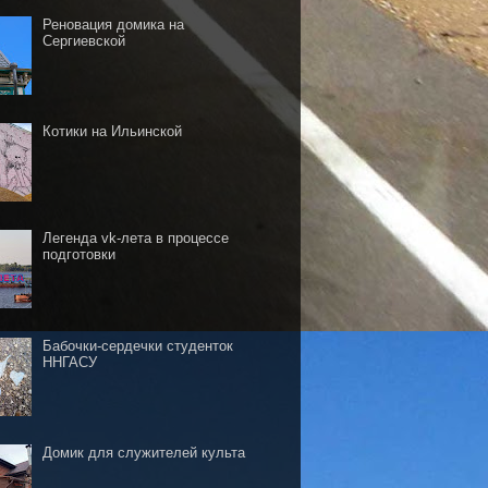
Реновация домика на
Сергиевской
Котики на Ильинской
Легенда vk-лета в процессе
подготовки
Бабочки-сердечки студенток
ННГАСУ
Домик для служителей культа