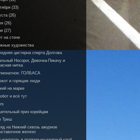
тября
(33)
уста
(26)
ля
(26)
ня
(27)
т на стене
ажные художества
ледняя цистерна спирта Долгова
альный Носорог, Девочка-Пикачу и
расная нитка
пионатное: ГОЛБАСА
рокот и горящие люди
кий на марке
обот и всё тут
rs
шительный приз корейцам
л Треш
ляд на Нижний сквозь ажурное
ыставочное железо
с-контроль в подвально-элитный клуб