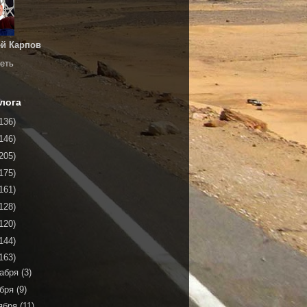
й Карпов
еть
лога
136)
146)
205)
175)
161)
128)
120)
144)
163)
кабря
(3)
ября
(9)
ября
(11)