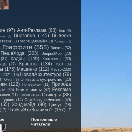
сие
(97)
АнтиРеклама
(63)
Бор
(9)
Внезапно
(145)
Вывеско
ина
(1)
ставки
(3)
ГоворящаяМайка
(3)
Городец
(1)
Граффити
(555)
Закаты
(32)
1)
иПешеХода
(203)
ЗверьёМоё
(20)
Кадры
(149)
(31)
Контрасты
(39)
Красоты
(134)
ица
(27)
Куба
(4)
мы
(175)
Машинко
(112)
Место-2020
НоваяАрхитектура
(79)
о-2021
(13)
ОпятьБлагоустройство
(20)
9)
Окна
(3)
ики
(122)
Природа
По верхам
(11)
Реклама
чки
(39)
Реки и мосты
(47)
Стикеры
(88)
бачки
(11)
События
(4)
Турция
(14)
ФотоЗагадкиНижнего
(49)
)
(55)
Хэнд-мэйд
(90)
Цветут
(18)
ЧтоБыЭтоЗначило?
(157)
(17)
IT
ре
Постоянные
читатели