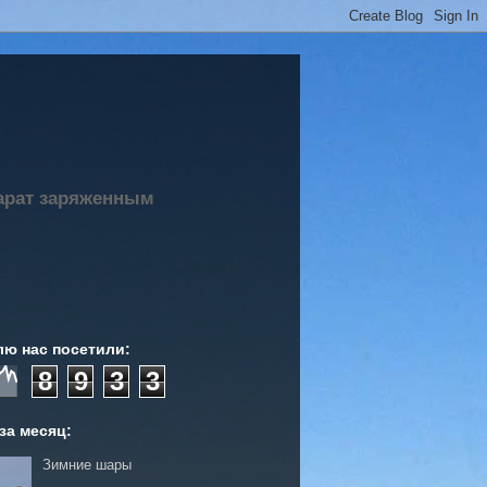
парат заряженным
лю нас посетили:
8
9
3
3
за месяц:
Зимние шары