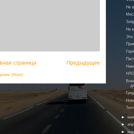
Не 
Мес
Зебр
Не 
Эти 
Прив
Гор
Паст
вная страница
Предыдущее
Нав
НЛО
щению (Atom)
Вое
д
Гря
Нов
Тепл
►
ма
►
ап
►
ма