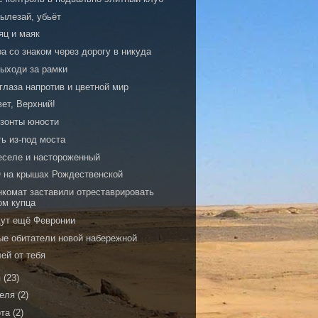
вылезай, убьёт
яц и маяк
а со знаком через дорогу в никуда
выходи за рамки
глаза напротив и цветной мир
ет, Верхний!
изонты юности
ь из-под моста
еселе и настороженный
 на крышах Рождественской
нкомат заставили отреставрировать
ом купца
дут ещё Февронии
ые обитатели новой набережной
ей от тебя
я
(23)
реля
(2)
рта
(2)