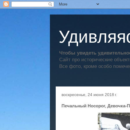
Удивляяс
Чтобы увидеть удивительное
Сайт про исторические объек
Все фото, кроме особо помече
воскресенье, 24 июня 2018 г.
Печальный Носорог, Девочка-П