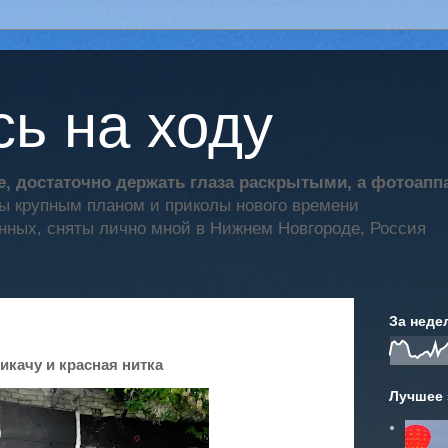
ь на ходу
, достаточно держать глаза раскрытыми, а фотоап
ты крупным планом и приколы нового времени
нных, сняты лично мной в Нижнем Новгороде, Россия
За неде
икачу и красная нитка
Лучшее 