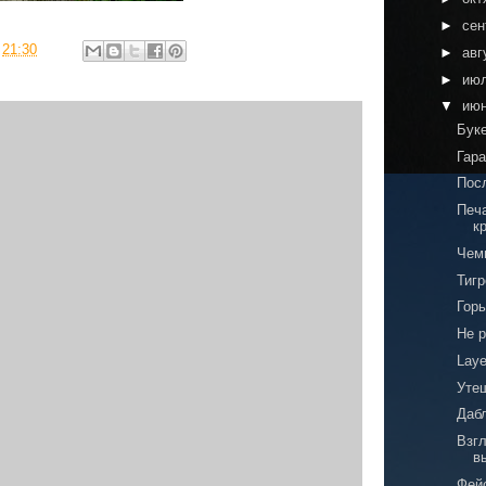
►
сен
в
21:30
►
авг
►
ию
▼
ию
Буке
Гар
Пос
Печ
к
Чем
Тиг
Горь
Не р
Laye
Уте
Даб
Взг
в
Фей