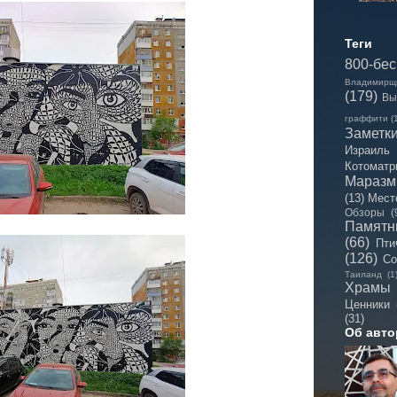
Теги
800-бе
Владимирщ
(179)
Вы
граффити
(
Заметк
Израиль
Котоматр
Мараз
(13)
Мест
Обзоры
(
Памятн
(66)
Пти
(126)
Со
Таиланд
(1
Храмы
Ценники
(31)
Об авто