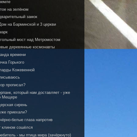
ремле
тое на зелёном
дварительный замок
Дом на Барминской и 3 церкви
марк
угольный мост над Метромостом
овые деревянные космонавты
анда времени
чка Горького
ларды Кожевенной
писываюсь
тор прописал?
рпанк, который нам доставляет - уже
о Мещере
ерская сирень
уже приехали?
 чёрно-белые глаза напротив
т клином сошёлся
ебитель - мы птица мира (зачёркнуто)