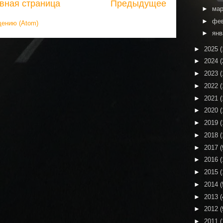
вная страница
Предыдущее
►
ма
►
фе
щению (Atom)
►
ян
►
2025
(
►
2024
(
►
2023
(
►
2022
(
►
2021
(
►
2020
(
►
2019
(
►
2018
(
►
2017
(
►
2016
(
►
2015
(
►
2014
(
►
2013
(
►
2012
(
►
2011
(