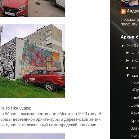
Андре
Просмотр
профиль
Архив б
▼
2026
(
►
авг
►
ию
►
ию
▼
ма
Пор
шОу
Тво
Эрл
На той же будке:
Хох
и Wince в рамках фестиваля «Место» в 2020 году. В
бразы деревянной архитектуры и деревенской жизни.
Кре
ыступает стилизованный нижегородский наличник
Зав
НиНо