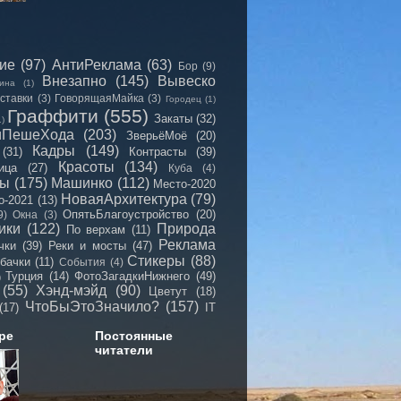
сие
(97)
АнтиРеклама
(63)
Бор
(9)
Внезапно
(145)
Вывеско
ина
(1)
ставки
(3)
ГоворящаяМайка
(3)
Городец
(1)
Граффити
(555)
Закаты
(32)
1)
иПешеХода
(203)
ЗверьёМоё
(20)
Кадры
(149)
(31)
Контрасты
(39)
Красоты
(134)
ица
(27)
Куба
(4)
мы
(175)
Машинко
(112)
Место-2020
НоваяАрхитектура
(79)
о-2021
(13)
ОпятьБлагоустройство
(20)
9)
Окна
(3)
ики
(122)
Природа
По верхам
(11)
Реклама
чки
(39)
Реки и мосты
(47)
Стикеры
(88)
бачки
(11)
События
(4)
Турция
(14)
ФотоЗагадкиНижнего
(49)
)
(55)
Хэнд-мэйд
(90)
Цветут
(18)
ЧтоБыЭтоЗначило?
(157)
(17)
IT
ре
Постоянные
читатели