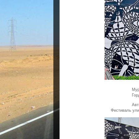
Мур
Гор
Авт
Фестиваль улич