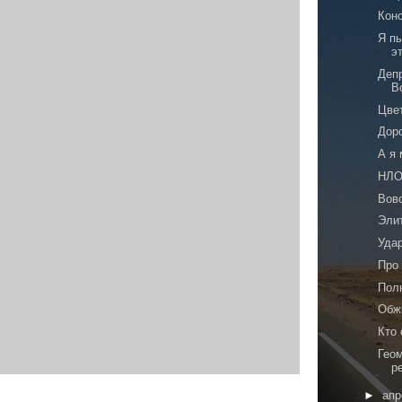
Кон
Я п
э
Деп
В
Цве
Дор
А я
НЛО
Вов
Эли
Уда
Про
Пол
Обж
Кто
Гео
р
►
ап