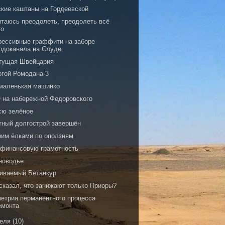
ские каштаны на Гордеевской
ытаюсь преодолеть, преодолеть всё
то
рессивные граффити на заборе
одоканала на Слуде
тущая Швейцария
огой Ромодана-3
 маленькая машинко
 на набережной Федоровского
сю зелёное
тный долгострой завершён
рим ёлками по оползням
 финансовую грамотность
новодье
иваемый Бетанкур
 сказал, что занижают только Приоры?
метрия перманентного процесса
емонта
реля
(10)