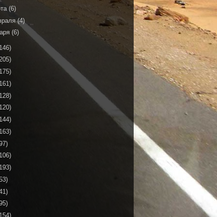
рта
(6)
враля
(4)
варя
(6)
146)
205)
175)
161)
128)
120)
144)
163)
97)
106)
193)
53)
41)
95)
154)