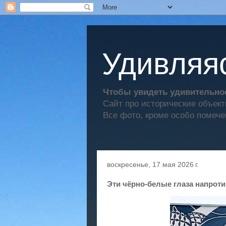
Удивляяс
Чтобы увидеть удивительное
Сайт про исторические объек
Все фото, кроме особо помече
воскресенье, 17 мая 2026 г.
Эти чёрно-белые глаза напроти