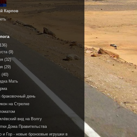
й Карпов
еть
лога
136)
уста
(9)
ля
(32)
ня
(29)
я
(40)
ядка Мать
рма
й браковочный день
икон на Стрелке
ломатом
млёвский вид на Волгу
итки Дома Правительства
 и Гор - новые бронзовые игрушки в