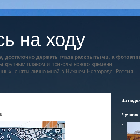
ь на ходу
, достаточно держать глаза раскрытыми, а фотоап
ты крупным планом и приколы нового времени
нных, сняты лично мной в Нижнем Новгороде, Россия
За неде
в
Лучшее 