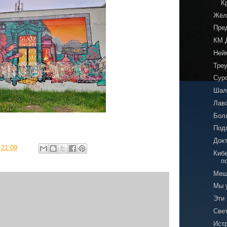
К
Жёл
Пре
КМ 
Ней
Тре
Сур
Шал
Лаво
Бол
Под
Док
в
21:09
Кибе
п
Мещ
Мы 
Эти
Све
Истр