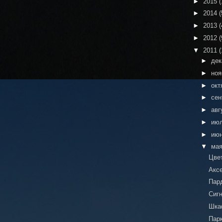
►
2015
(
►
2014
(
►
2013
(
►
2012
(
▼
2011
(
►
де
►
но
►
окт
►
сен
►
авг
►
ию
►
ию
▼
ма
Цве
Акс
Пар
Сиг
Шка
Пар