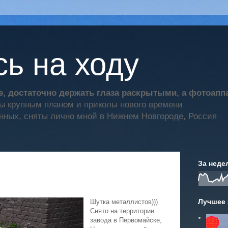
ь на ходу
, достаточно держать глаза раскрытыми, а фотоап
ты крупным планом и приколы нового времени
нных, сняты лично мной в Нижнем Новгороде, Россия
За неде
Лучшее 
Шутка металлистов)))
Снято на территории
завода в Первомайске,