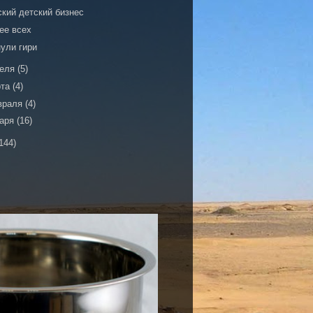
ский детский бизнес
ее всех
нули гири
реля
(5)
рта
(4)
враля
(4)
варя
(16)
144)