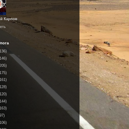
й Карпов
еть
лога
136)
146)
205)
175)
161)
128)
120)
144)
163)
97)
106)