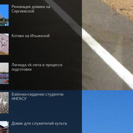
Реновация домика на
Сергиевской
Котики на Ильинской
Легенда vk-лета в процессе
подготовки
Бабочки-сердечки студенток
ННГАСУ
Домик для служителей культа