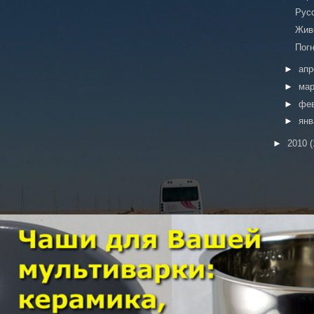
Рус
Жив
Пог
►
ап
►
ма
►
фе
►
ян
►
2010
(