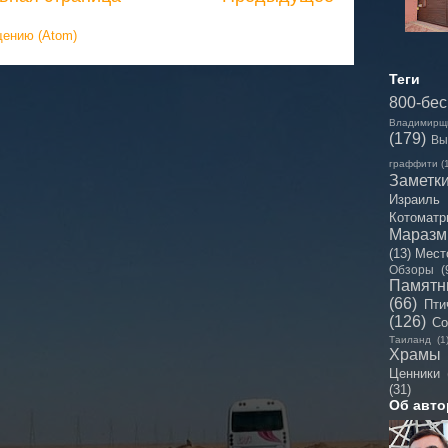
щению (Atom)
Теги
800-бе
Владимирщ
(179)
Вы
граффити
(
Заметк
Израиль
Котоматр
Мараз
(13)
Мест
Обзоры
(
Памятн
(66)
Пти
(126)
Со
Таиланд
(1
Храмы
Ценники
(31)
Об авто