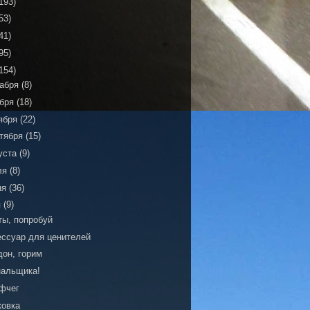
193)
53)
41)
95)
154)
кабря
(8)
ября
(18)
ября
(22)
тября
(15)
уста
(9)
ля
(8)
ня
(36)
я
(9)
ты, попробуй
ессуар для ценителей
дон, горим
нальщика!
фчег
ковка