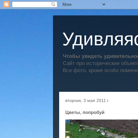
Удивляяс
Чтобы увидеть удивительное
Сайт про исторические объек
Все фото, кроме особо помече
вторник, 3 мая 2011 г.
Цветы, попробуй