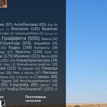
сие
(97)
АнтиРеклама
(63)
Бор
(9)
Внезапно
(145)
Вывеско
ина
(1)
ставки
(3)
ГоворящаяМайка
(3)
Городец
(1)
Граффити
(555)
Закаты
(32)
1)
иПешеХода
(203)
ЗверьёМоё
(20)
Кадры
(149)
(31)
Контрасты
(39)
Красоты
(134)
ица
(27)
Куба
(4)
мы
(175)
Машинко
(112)
Место-2020
НоваяАрхитектура
(79)
о-2021
(13)
ОпятьБлагоустройство
(20)
9)
Окна
(3)
ики
(122)
Природа
По верхам
(11)
Реклама
чки
(39)
Реки и мосты
(47)
Стикеры
(88)
бачки
(11)
События
(4)
Турция
(14)
ФотоЗагадкиНижнего
(49)
)
(55)
Хэнд-мэйд
(90)
Цветут
(18)
ЧтоБыЭтоЗначило?
(157)
(17)
IT
ре
Постоянные
читатели