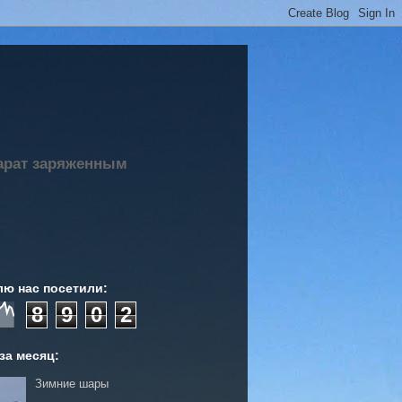
парат заряженным
лю нас посетили:
8
9
0
2
за месяц:
Зимние шары