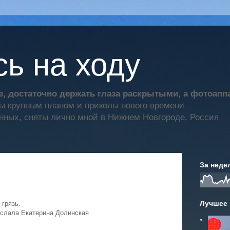
ь на ходу
, достаточно держать глаза раскрытыми, а фотоап
ты крупным планом и приколы нового времени
нных, сняты лично мной в Нижнем Новгороде, Россия
За неде
Лучшее 
и грязь.
слала Екатерина Долинская