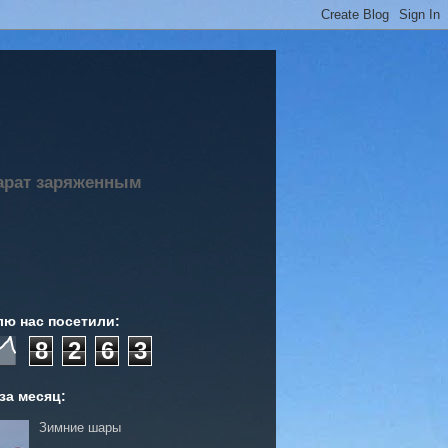
парат заряженным
лю нас посетили:
8
2
6
3
за месяц:
Зимние шары