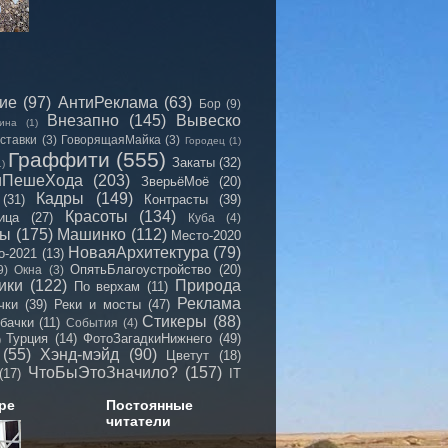
сие
(97)
АнтиРеклама
(63)
Бор
(9)
Внезапно
(145)
Вывеско
ина
(1)
ставки
(3)
ГоворящаяМайка
(3)
Городец
(1)
Граффити
(555)
Закаты
(32)
1)
иПешеХода
(203)
ЗверьёМоё
(20)
Кадры
(149)
(31)
Контрасты
(39)
Красоты
(134)
ица
(27)
Куба
(4)
мы
(175)
Машинко
(112)
Место-2020
НоваяАрхитектура
(79)
о-2021
(13)
ОпятьБлагоустройство
(20)
9)
Окна
(3)
ики
(122)
Природа
По верхам
(11)
Реклама
чки
(39)
Реки и мосты
(47)
Стикеры
(88)
бачки
(11)
События
(4)
Турция
(14)
ФотоЗагадкиНижнего
(49)
)
(55)
Хэнд-мэйд
(90)
Цветут
(18)
ЧтоБыЭтоЗначило?
(157)
(17)
IT
ре
Постоянные
читатели