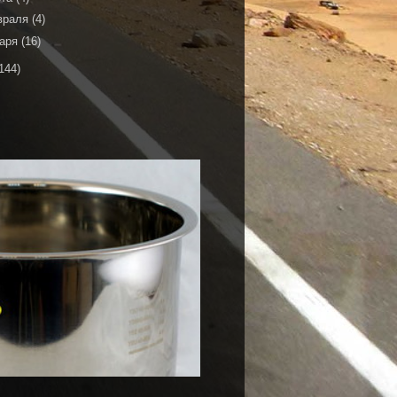
враля
(4)
варя
(16)
144)