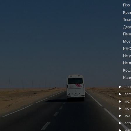
Про
Кры
Том
Дер
Пеш
Моё
PRO
Не 
Не 
Кош
Вса
►
сен
►
авг
►
ию
►
ию
►
ма
►
ап
►
ма