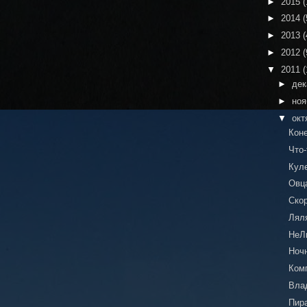
►
2015
(
►
2014
(
►
2013
(
►
2012
(
▼
2011
(
►
де
►
но
▼
окт
Кон
Что-
Куле
Овца
Ско
Лял
НеЛ
Ноч
Ком
Вла
Пир