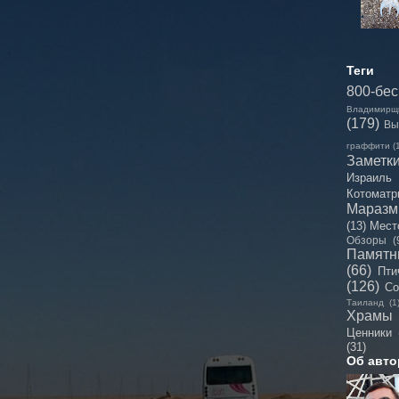
Теги
800-бе
Владимирщ
(179)
Вы
граффити
(
Заметк
Израиль
Котоматр
Мараз
(13)
Мест
Обзоры
(
Памятн
(66)
Пти
(126)
Со
Таиланд
(1
Храмы
Ценники
(31)
Об авто