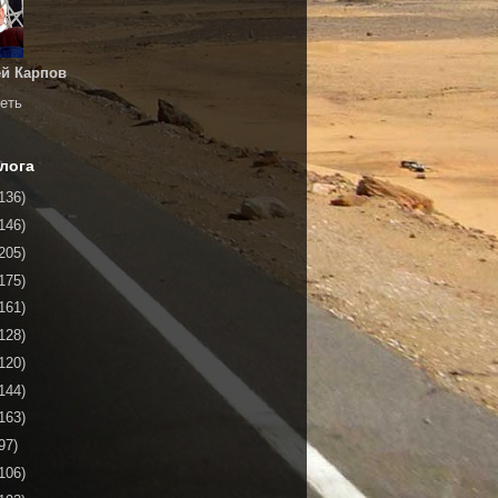
й Карпов
еть
лога
136)
146)
205)
175)
161)
128)
120)
144)
163)
97)
106)