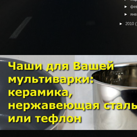
►
фе
►
ян
►
2010
(