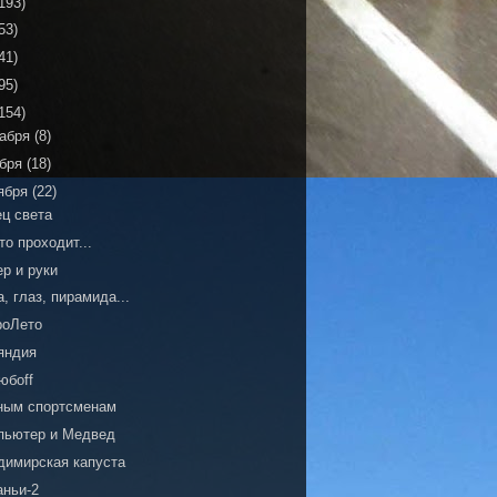
193)
53)
41)
95)
154)
кабря
(8)
ября
(18)
ября
(22)
ец света
то проходит...
р и руки
, глаз, пирамида...
роЛето
яндия
юбоff
ным спортсменам
пьютер и Медвед
димирская капуста
аньи-2