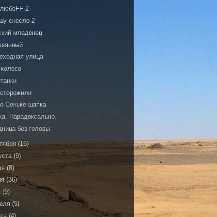
 любоFF-2
шу снесло-2
ский младенец
евянный
еходная улица
 колесо
танки
усторожили
по Сеньке шапка
ка. Парадоксально.
дница без головы
тября
(15)
уста
(9)
ля
(8)
ня
(36)
я
(9)
реля
(5)
рта
(4)