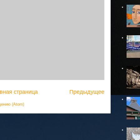
вная страница
Предыдущее
щению (Atom)