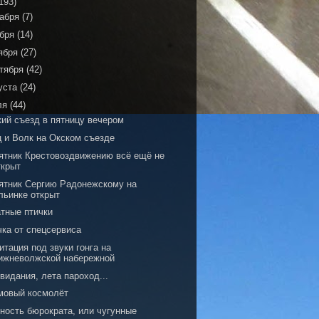
193)
кабря
(7)
ября
(14)
ября
(27)
тября
(42)
уста
(24)
ля
(44)
кий съезд в пятницу вечером
ц и Волк на Окском съезде
ятник Крестовоздвижению всё ещё не
ткрыт
ятник Сергию Радонежскому на
льинке открыт
атные птички
чка от спецсервиса
тация под звуки гонга на
ижневолжской набережной
видания, лета пароход...
мовый космолёт
ность бюрократа, или чугунные