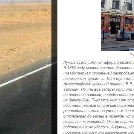
Зд
Лучше всего соляная афёра описана
В 1864 году министерство финансов 
«озаботиться скорейшей распродаже
пониженным ценам...». Вот тут-то 
Нижегородской казенной палаты В.Е.
Терским. Почти все запасы соли они
на весенние паводки, нередко подто
на берегу Оки. Пытаясь уйти от отв
действительный статский советник 
распродавать соль по учетным данным
откладывал до весны в надежде, что 
оказалась маловодной, Ока не вышла 
подтопление не удалось. А купцы, за
проверка, обнаружили гигантскую н