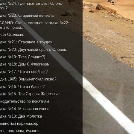
дка №24: Где пасётся этот Олень-
ось?
адка №23: Старинный вензель
АДАНО: Очень сложная загадка №22:
де это приви...
иал Сколково
адка №21: Стаханов в трудах
адка №20: Двуглавый орёл с Оленем
адка №19: Типа Сфинкс?)
адка №18: Дом С Флюгером
адка №17: Что за особняк?
адка 1905: Зомби-апокалипсис?
адка №16: Что за башня?
адка №15: Три Стрелы Железные
онодательство по понятиям
адка №14: Мозаичная икона
адка №13: Два Молотка
ровистый парикмахер
нь, ножницы, бумага...