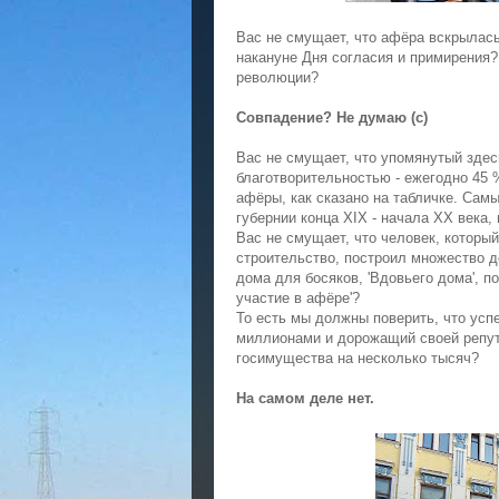
Вас не смущает, что афёра вскрылась
накануне Дня согласия и примирения
революции?
Совпадение? Не думаю (с)
Вас не смущает, что упомянутый зде
благотворительностью - ежегодно 45 
афёры, как сказано на табличке. Са
губернии конца XIX - начала XX века,
Вас не смущает, что человек, которы
строительство, построил множество д
дома для босяков, 'Вдовьего дома', п
участие в афёре'?
То есть мы должны поверить, что ус
миллионами и дорожащий своей репута
госимущества на несколько тысяч?
На самом деле нет.