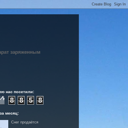
парат заряженным
лю нас посетили:
8
8
5
8
за месяц:
Снег продаётся