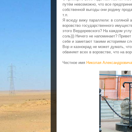
путём невозможно, что все предприни
собственной выгоды они родину прод
т.п.
Я всюду вижу параллели: в соляной 
воровство государственного имуществ
этого Вердеревского? На каждом угл
соль
))) Ничего не напоминает? Приве
себе и заметают такими историями сле
Вор и казнокрад не может думать, что
обвиняет всех в воровстве, что на вор
Честное имя
Николая Александровича