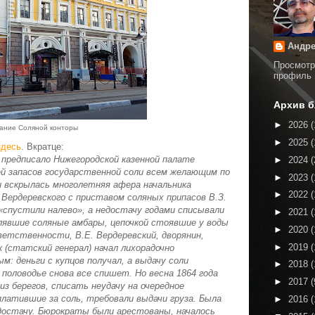
Андре
Просмотр
профиль
Архив б
►
2026
(
ание Соляной конторы
►
2025
(
здесь
. Вкратце:
предписало Нижегородской казенной палате
►
2024
(
й запасов государственной соли всем желающим по
►
2023
(
и вскрылась многолетняя афера начальника
►
2022
(
 Вердеревского с приставом соляных припасов В.З.
 «спустили налево», а недостачу годами списывали
►
2021
(
плявшие соляные амбары, цепочкой стоявшие у воды
►
2020
(
етственности, В.Е. Вердеревский, дворянин,
►
2019
(
(статский генерал) начал лихорадочно
: деньги с купцов получал, а выдачу соли
►
2018
(
половодье снова все спишет. Но весна 1864 года
►
2017
(
из берегов, списать неудачу на очередное
платившие за соль, требовали выдачи груза. Была
►
2016
(
едостачу. Бюрократы были арестованы, началось