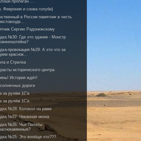
алоши пропаган.....
, Феврония и снова голуби)
нственный в России памятник в честь
рестовоздв...
ятник Сергию Радонежскому
дка №30: Где это здание - Монстр
ранкенштейна?
дка-провокация №29: А это что за
ерем краснок...
ола и Стрелка
трасты исторического центра
рянь! История ждёт!
 солнечных дороги
а за рулём 1C'а
а за рулём 1C'а
адка №28: Колокол на раме
адка №27: Чеканная икона
адка №26: Чьи Палаты
раснокаменныя?
адка №25: Это вообще что???