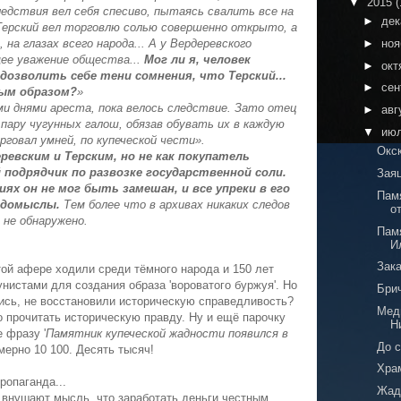
▼
2015
(
ледствия вел себя спесиво, пытаясь свалить все на
►
де
 «Терский вел торговлю солью совершенно открыто, а
, на глазах всего народа... А у Вердеревского
►
но
щее уважение общества...
Мог ли я, человек
►
окт
 дозволить себе тени сомнения, что Терский...
►
сен
ным образом?
»
и днями ареста, пока велось следствие. Зато отец
►
авг
 пару чугунных галош, обязав обувать их в каждую
▼
ию
говал умней, по купеческой чести».
Окс
еревским и Терским, но не как покупатель
 подрядчик по развозке государственной соли.
Зая
ях он не мог быть замешан, и все упреки в его
Пам
е домыслы.
Тем более что в архивах никаких следов
о
 не обнаружено.
Пам
И
Зак
той афере ходили среди тёмного народа и 150 лет
нистами для создания образа 'вороватого буржуя'. Но
Бри
ись, не восстановили историческую справедливость?
Меди
жно прочитать историческую правду. Ну и ещё парочку
Н
 фразу '
Памятник купеческой жадности появился в
До с
мерно 10 100. Десять тысяч!
Хра
ропаганда...
Жад
 внушают мысль, что заработать деньги честным