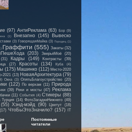
сие
(97)
АнтиРеклама
(63)
Бор
(9)
Внезапно
(145)
Вывеско
ина
(1)
ставки
(3)
ГоворящаяМайка
(3)
Городец
(1)
Граффити
(555)
Закаты
(32)
1)
иПешеХода
(203)
ЗверьёМоё
(20)
Кадры
(149)
(31)
Контрасты
(39)
Красоты
(134)
ица
(27)
Куба
(4)
мы
(175)
Машинко
(112)
Место-2020
НоваяАрхитектура
(79)
о-2021
(13)
ОпятьБлагоустройство
(20)
9)
Окна
(3)
ики
(122)
Природа
По верхам
(11)
Реклама
чки
(39)
Реки и мосты
(47)
Стикеры
(88)
бачки
(11)
События
(4)
Турция
(14)
ФотоЗагадкиНижнего
(49)
)
(55)
Хэнд-мэйд
(90)
Цветут
(18)
ЧтоБыЭтоЗначило?
(157)
(17)
IT
ре
Постоянные
читатели