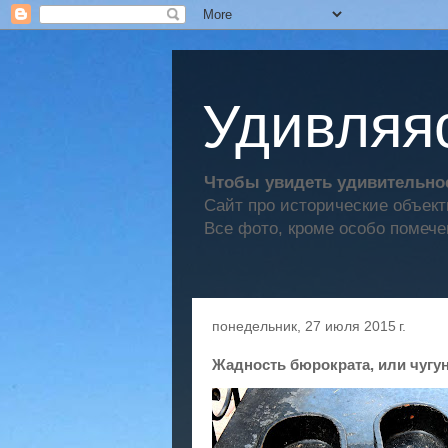
Удивляяс
Чтобы увидеть удивительное
Сайт про исторические объек
Все фото, кроме особо помече
понедельник, 27 июля 2015 г.
Жадность бюрократа, или чугу