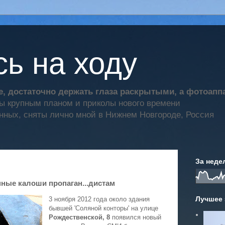
ь на ходу
, достаточно держать глаза раскрытыми, а фотоап
ты крупным планом и приколы нового времени
нных, сняты лично мной в Нижнем Новгороде, Россия
За неде
нные калоши пропаган...дистам
Лучшее 
3 ноября 2012 года около здания
бывшей 'Соляной конторы' на улице
Рождественской, 8
появился новый