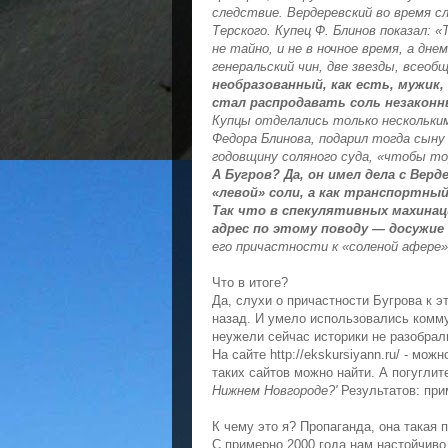
следствие. Вердеревский во время с
Терского. Купец Ф. Блинов показал:
не тайно, и не в ночное время, а днем
генеральский чин, две звезды, всеоб
необразованный, как есть, мужик,
стал распродавать соль незакон
Купцы отделались только нескольким
Федора Блинова, подарил тогда сыну
годовщину соляного суда, «чтобы тор
А Бугров? Да, он имел дела с Верд
«левой» соли, а как транспортный
Так что в спекулятивных махинаци
адрес по этому поводу — досужи
его причастности к «соленой афере»
Что в итоге?
Да, слухи о причастности Бугрова к э
назад. И умело использовались комму
неужели сейчас историки не разобрал
На сайте http://ekskursiyann.ru/ - мо
таких сайтов можно найти. А погуглите
Нижнем Новгороде?'
Результатов: при
К чему это я? Пропаганда, она такая п
С примерно 2000 года нам настойчиво