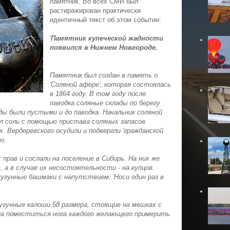
памятник. Во всех СМИ был
растиражирован практически
идентичный текст об этом событии:
'
Памятник купеческой жадности
появился в Нижнем Новгороде.
Памятник был создан в память о
'Соляной афере', которая состоялась
в 1864 году. В том году после
паводка соляные склады по берегу
ды были пустыми и до паводка. Начальник соляной
л соль с помощью пристава соляных запасов
х. Вердеревского осудили и подвергли 'гражданской
ло.
 прав и сослали на поселение в Сибирь. На них же
 а в случае их несостоятельности - на купцов.
угунные башмаки с напутствием: 'Носи один раз в
угунные калоши 58 размера, стоящие на мешках с
ла поместиться нога каждого желающего примерить