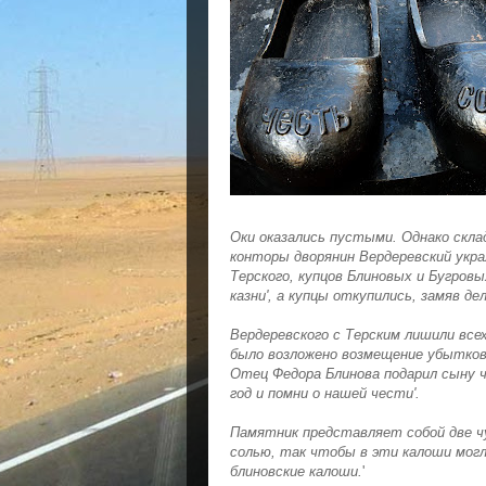
Оки оказались пустыми. Однако скла
конторы дворянин Вердеревский укра
Терского, купцов Блиновых и Бугровы
казни', а купцы откупились, замяв де
Вердеревского с Терским лишили всех
было возложено возмещение убытков,
Отец Федора Блинова подарил сыну ч
год и помни о нашей чести'.
Памятник представляет собой две ч
солью, так чтобы в эти калоши мог
блиновские калоши.
'