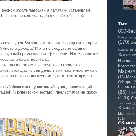
 весной (
после паводка
), а памятник установлен
? Бывшего праздника годовщины Октябрьской
Теги
800-бе
Владимирщ
(179)
Вы
сь всуе купец Бугров памятен нижегородцам щедрой
% чистого дохода? И это не следствие соляной
граффити
(
мый крупный промышленник-финансист Нижегородской
Заметк
 меценат и благотворитель.
Израиль
й вкладывал огромные средства в городское
Котоматр
омов, стоящих по сей день, в том числе ночлежного
Мараз
о версии авторов вышеупомянутого текста 'принял
(13)
Мест
Обзоры
(
Памятн
пешный бизнесмен, уважаемый купец, ворочающий
(66)
цией (и купеческой честью), прельстился на кражу
Пти
(126)
Со
Таиланд
(1
Храмы
Ценники
(31)
Об авто