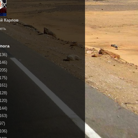
й Карпов
еть
лога
136)
146)
205)
175)
161)
128)
120)
144)
163)
97)
106)