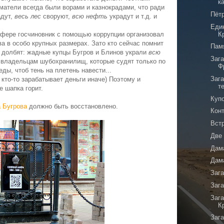
к
матели всегда были ворами и казнокрадами, что ради
Пётр
адут,
весь лес
своруют,
всю нефть
украдут и т.д. и
Еди
афере госчиновник с помощью коррупции организовал
К
а в особо крупных размерах. Зато кто сейчас помнит
Пам
у долбят: жадные купцы Бугров и Блинов украли
всю
Зага
т владельцам шубохранилищ, которые судят только по
Ф
ды, чтоб тень на плетень навести...
Зага
 кто-то зарабатывает деньги иначе) Поэтому и
т
е шапка горит.
Куп
 Бугрова
должно быть восстановлено.
Кон
Вст
Две
Дам
Дам
Заг
Заг
Заг
К
Заг