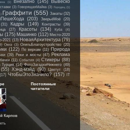
Внезапно
(145)
Вывеско
ина
(1)
ставки
(3)
ГоворящаяМайка
(3)
Городец
(1)
Граффити
(555)
Закаты
(32)
1)
иПешеХода
(203)
ЗверьёМоё
(20)
Кадры
(149)
(31)
Контрасты
(39)
Красоты
(134)
ица
(27)
Куба
(4)
мы
(175)
Машинко
(112)
Место-2020
НоваяАрхитектура
(79)
о-2021
(13)
ОпятьБлагоустройство
(20)
9)
Окна
(3)
ики
(122)
Природа
По верхам
(11)
Реклама
чки
(39)
Реки и мосты
(47)
Стикеры
(88)
бачки
(11)
События
(4)
Турция
(14)
ФотоЗагадкиНижнего
(49)
)
(55)
Хэнд-мэйд
(90)
Цветут
(18)
ЧтоБыЭтоЗначило?
(157)
(17)
IT
ре
Постоянные
читатели
й Карпов
еть