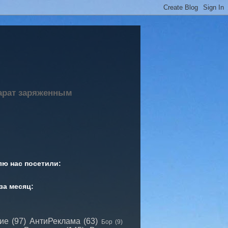
парат заряженным
лю нас посетили:
за месяц:
сие
(97)
АнтиРеклама
(63)
Бор
(9)