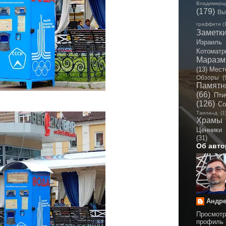
Владимирщ
(179)
Вы
граффити
(
Заметк
Израиль
Котоматр
Мараз
(13)
Мест
Обзоры
(
Памятн
(66)
Пти
(126)
Со
Таиланд
(1
Храмы
Ценники
(31)
Об авто
Андре
Просмотр
профиль