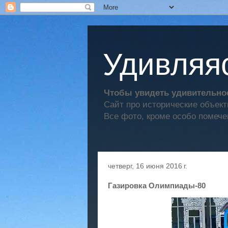
Удивляяс
Чтобы увидеть удивительное
Сайт про исторические объек
Все фото, кроме особо помече
четверг, 16 июня 2016 г.
Газировка Олимпиады-80