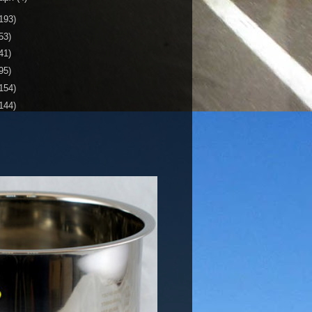
193)
53)
41)
95)
154)
144)