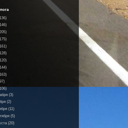
лога
136)
146)
205)
175)
161)
128)
120)
144)
163)
97)
106)
кабря
(3)
ября
(2)
ября
(11)
тября
(5)
уста
(20)