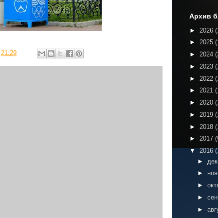
Архив б
►
2026
(
►
2025
(
в
21:29
►
2024
(
►
2023
(
►
2022
(
►
2021
(
►
2020
(
►
2019
(
►
2018
(
►
2017
(
▼
2016
(
►
де
►
но
►
окт
►
сен
►
авг