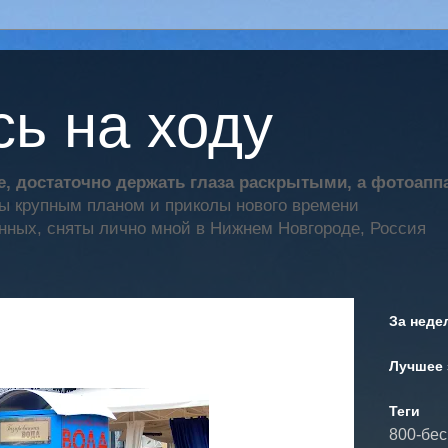
ь на ходу
, достаточно держать глаза раскрытыми, а фотоап
ты крупным планом и приколы нового времени
нных, сняты лично мной в Нижнем Новгороде, Россия
За неде
Лучшее 
Теги
800-бе