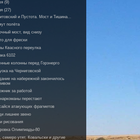
ля
(9)
ня
(27)
товский и Пустота. Мост и Тишина...
мут полёта
очный мост, вид снизу
то для фрески
ры Квасного переулка
ака 6102
унные колонны перед Горэнерго
уока на Черниговской
дание на набережной закончилось
ливом
ожник за работой
 наркоманы перестают
сайся атакующих фрагметов
ди лишнее звено
ки рисования
ировка Олимпиады-80
, семеро утят, Ковальски и другие