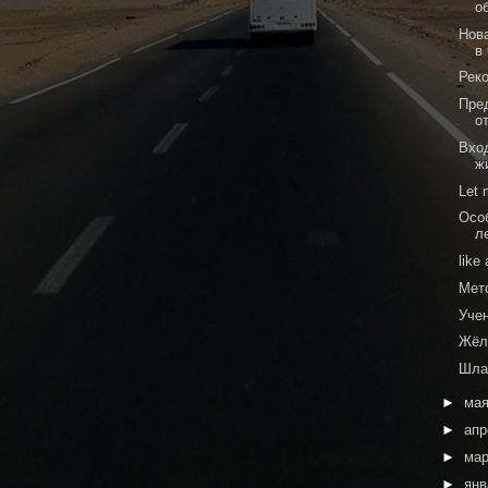
о
Нов
в
Рек
Пре
о
Вход
ж
Let 
Осо
л
like
Мет
Учен
Жёл
Шла
►
ма
►
ап
►
ма
►
ян