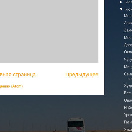
►
ию
▼
ию
Моли
Ази
Зам
Мес
Дво
Обл
Чуг
Миц
вная страница
Предыдущее
Сви
с
Худ
щению (Atom)
Все
Опа
Най
Уро
Газ
Утка