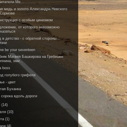
битатели Ме...
ая медь и золото Александра Невского
 Сормове
онструкция с особым цинизмом
дложение, от которого невозможно
тказаться
 в детство - с обратной стороны...
изни
me be your seventeen
бняк Матвея Башкирова на Гребешке:
епнина, эми...
 a boss
од голубого грифеля
ье - цвет
тая Буханка
 сорока вдоль дороги
я
(14)
реля
(10)
рта
(1)
варя
(4)