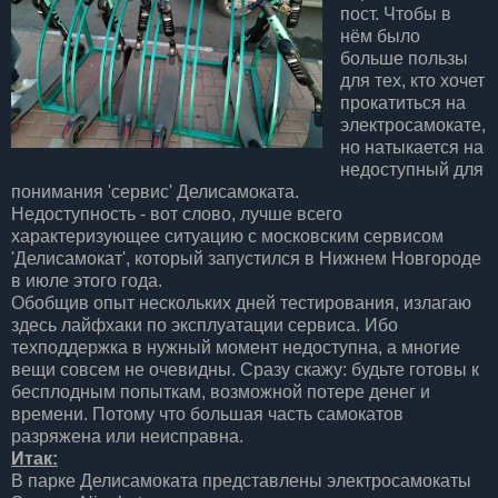
пост. Чтобы в
нём было
больше пользы
для тех, кто хочет
прокатиться на
электросамокате,
но натыкается на
недоступный для
понимания 'сервис' Делисамоката.
Недоступность - вот слово, лучше всего
характеризующее ситуацию с московским сервисом
'Делисамокат', который запустился в Нижнем Новгороде
в июле этого года.
Обобщив опыт нескольких дней тестирования, излагаю
здесь лайфхаки по эксплуатации сервиса. Ибо
техподдержка в нужный момент недоступна, а многие
вещи совсем не очевидны. Сразу скажу: будьте готовы к
бесплодным попыткам, возможной потере денег и
времени. Потому что большая часть самокатов
разряжена или неисправна.
Итак:
В парке Делисамоката представлены электросамокаты