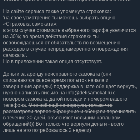
На сайте сервиса также упомянута страховка:
'на свое усмотрение ты можешь выбрать опцию
«Страховка самоката»;
в этом случае стоимость выбранного тарифа увеличится
на 30%; во время действия страховки ты
освобождаешься от обязательств по возмещению
расходов в случае непреднамеренного повреждения
самоката'.
Но в приложении такая опция отсутствует.
Деньги за аренду неисправного самоката (они
списываются за всё время попыток начала и
завершения аренды) поддержка в чате обещает вернуть,
нужно написать письмо на info@delisamokat.ru с
номером самоката, датой поездки и номером вашего
телефона.
Мне всё ещё не вернули, только что
рассмотрели первое обращение и обещали перечислить
в течение 30 дней, объясняют большим наплывом
обращений)))
Вот только что вернули деньги - всего
лишь на это потребовалось 2 недели)