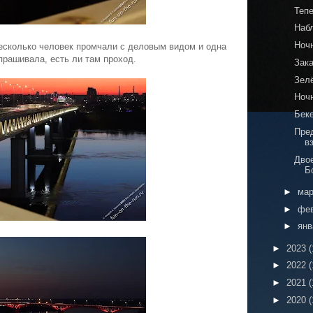
Теп
Наб
Ноч
несколько человек промчали с деловым видом и одна
прашивала, есть ли там проход.
Зак
Зел
Ноч
Беке
Пре
в
Дво
Б
►
ма
►
фе
►
ян
►
2023
(
►
2022
(
►
2021
(
►
2020
(