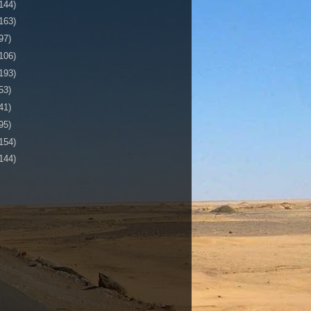
144)
163)
97)
106)
193)
53)
41)
95)
154)
144)