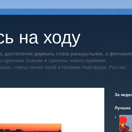
ь на ходу
, достаточно держать глаза раскрытыми, а фотоап
ты крупным планом и приколы нового времени
нных, сняты лично мной в Нижнем Новгороде, Россия
За неде
Лучшее 