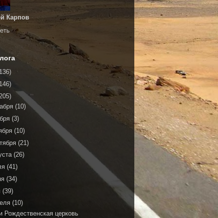
й Карпов
еть
лога
136)
146)
205)
кабря
(10)
ября
(3)
ября
(10)
тября
(21)
уста
(26)
ля
(41)
ня
(34)
я
(39)
реля
(10)
и Рождественская церковь