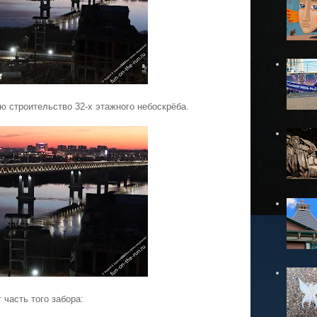
ью строительство 32-х этажного небоскрёба.
 часть того забора: