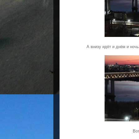
А внизу идёт и днём и ноч
Вот