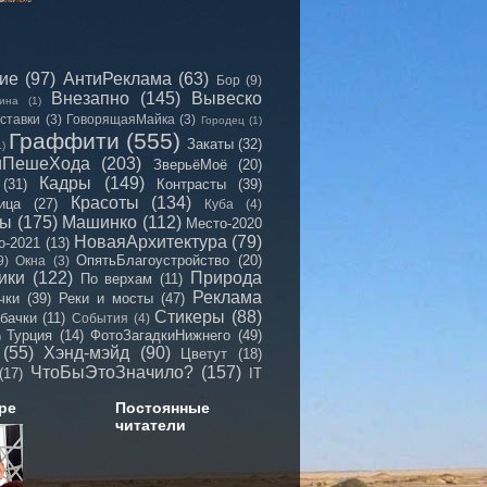
сие
(97)
АнтиРеклама
(63)
Бор
(9)
Внезапно
(145)
Вывеско
ина
(1)
ставки
(3)
ГоворящаяМайка
(3)
Городец
(1)
Граффити
(555)
Закаты
(32)
1)
иПешеХода
(203)
ЗверьёМоё
(20)
Кадры
(149)
(31)
Контрасты
(39)
Красоты
(134)
ица
(27)
Куба
(4)
мы
(175)
Машинко
(112)
Место-2020
НоваяАрхитектура
(79)
о-2021
(13)
ОпятьБлагоустройство
(20)
9)
Окна
(3)
ики
(122)
Природа
По верхам
(11)
Реклама
чки
(39)
Реки и мосты
(47)
Стикеры
(88)
бачки
(11)
События
(4)
Турция
(14)
ФотоЗагадкиНижнего
(49)
)
(55)
Хэнд-мэйд
(90)
Цветут
(18)
ЧтоБыЭтоЗначило?
(157)
(17)
IT
ре
Постоянные
читатели