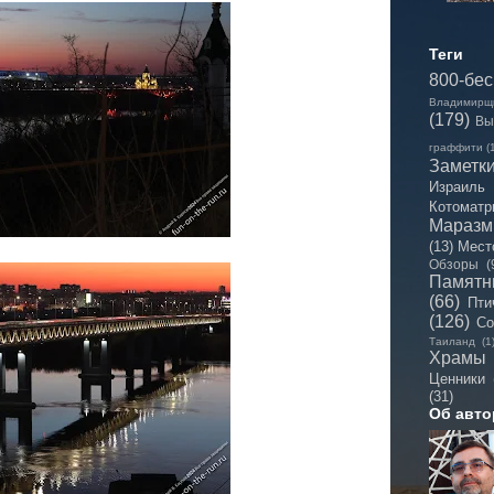
Теги
800-бе
Владимирщ
(179)
Вы
граффити
(
Заметк
Израиль
Котоматр
Мараз
(13)
Мест
Обзоры
(
Памятн
(66)
Пти
(126)
Со
Таиланд
(1
Храмы
Ценники
(31)
Об авто