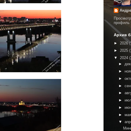
Андре
Просмотр
профиль
Архив б
►
2026
(
►
2025
(
▼
2024
(
►
де
►
но
►
окт
►
сен
►
авг
►
ию
►
ию
►
ма
▼
ап
Мин