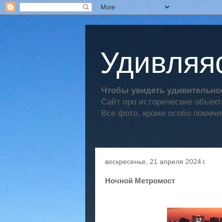
Удивляяс
Чтобы увидеть удивительное
Сайт про исторические объек
Все фото, кроме особо помече
воскресенье, 21 апреля 2024 г.
Ночной Метромост