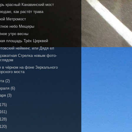
ерь красный Канавинский мост
людаю, как растёт трава
ной Метромост
атное небо Мещеры
ёное утро весны
ная площадь Трёх Церквей
товский нейминг, или Дядя ел
дзакатная Стрелка новым фото-
зглядом
е в чёрном на фоне Зеркального
орского моста
рта
(2)
враля
(6)
варя
(3)
175)
161)
128)
120)