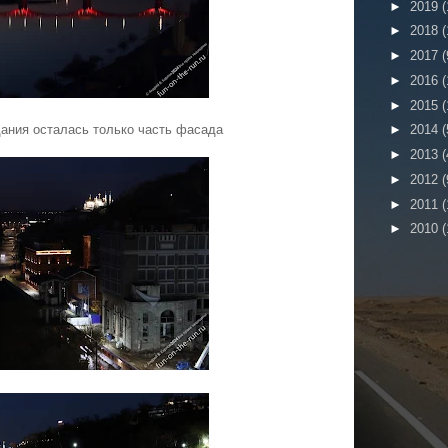
►
2019
(
►
2018
(
►
2017
(
►
2016
(
►
2015
(
дания осталась только часть фасада
►
2014
(
►
2013
(
►
2012
(
►
2011
(
►
2010
(