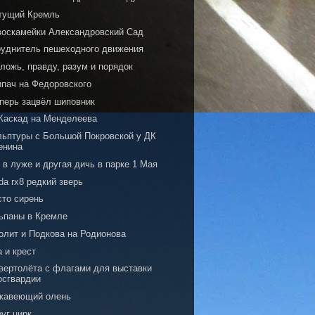
тущий Кремль
воскамейки Александровский Сад
руднитель пешеходного движения
ложь, правду, разум и порядок
ипач на Федоровского
еперь зацвёл шиповник
Каскад на Менделеева
льптуры с Большой Покровской у ДК
енина
 в луже и другая дичь в парке 1 Мая
a rx8 редкий зверь
сто сирень
ьпаны в Кремле
олит и Подкова на Родионова
 и крест
 вертолёта с флагами для выставки
осгвардии
жавеющий олень
уг цирк