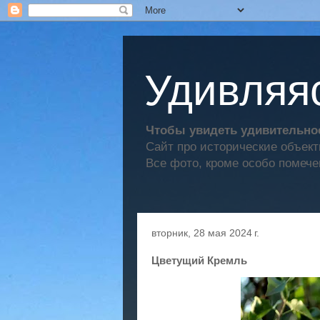
Удивляяс
Чтобы увидеть удивительное
Сайт про исторические объек
Все фото, кроме особо помече
вторник, 28 мая 2024 г.
Цветущий Кремль