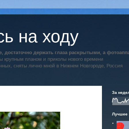
ь на ходу
, достаточно держать глаза раскрытыми, а фотоап
ты крупным планом и приколы нового времени
нных, сняты лично мной в Нижнем Новгороде, Россия
За неде
Лучшее 