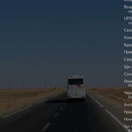
Вса
п
UPD
с
Сез
Кон
Кра
При
Сек
Ща 
Сол
Изы
Р
Чёр
Р
Анг
Ноч
Ночн
Тот 
К