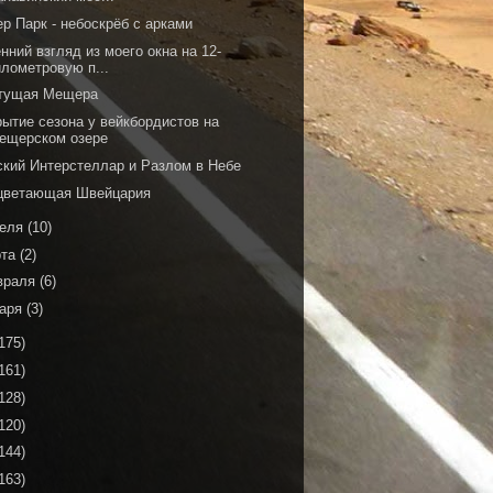
р Парк - небоскрёб с арками
нний взгляд из моего окна на 12-
илометровую п...
тущая Мещера
рытие сезона у вейкбордистов на
ещерском озере
ский Интерстеллар и Разлом в Небе
цветающая Швейцария
реля
(10)
рта
(2)
враля
(6)
варя
(3)
175)
161)
128)
120)
144)
163)