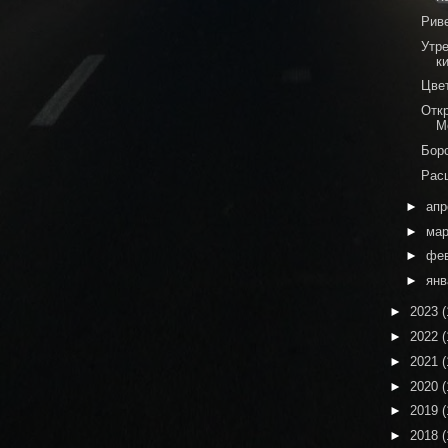
Риве
Утре
к
Цве
Отк
М
Бор
Рас
►
ап
►
ма
►
фе
►
ян
►
2023
(
►
2022
(
►
2021
(
►
2020
(
►
2019
(
►
2018
(