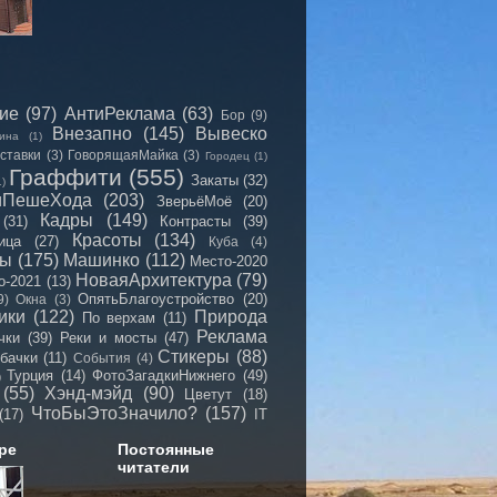
сие
(97)
АнтиРеклама
(63)
Бор
(9)
Внезапно
(145)
Вывеско
ина
(1)
ставки
(3)
ГоворящаяМайка
(3)
Городец
(1)
Граффити
(555)
Закаты
(32)
1)
иПешеХода
(203)
ЗверьёМоё
(20)
Кадры
(149)
(31)
Контрасты
(39)
Красоты
(134)
ица
(27)
Куба
(4)
мы
(175)
Машинко
(112)
Место-2020
НоваяАрхитектура
(79)
о-2021
(13)
ОпятьБлагоустройство
(20)
9)
Окна
(3)
ики
(122)
Природа
По верхам
(11)
Реклама
чки
(39)
Реки и мосты
(47)
Стикеры
(88)
бачки
(11)
События
(4)
Турция
(14)
ФотоЗагадкиНижнего
(49)
)
(55)
Хэнд-мэйд
(90)
Цветут
(18)
ЧтоБыЭтоЗначило?
(157)
(17)
IT
ре
Постоянные
читатели