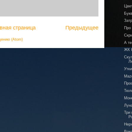
Цве
Бук
Зат
вная страница
Предыдущее
Про 
Скр
щению (Atom)
А т
ЖК 
Ску
Л
Утки
Mazd
Про
Тюл
Мон
Луна
Три
Р
Нер
Вокр