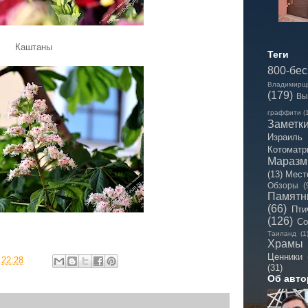
Каштаны
Теги
800-бе
Владимирщ
(179)
Вы
граффити
(
Заметк
Израиль
Котоматр
Мараз
(13)
Мест
Обзоры
(
Памятн
(66)
Пти
(126)
Со
Таиланд
(1
Храмы
Ценники
в
22:28
(31)
Об авто