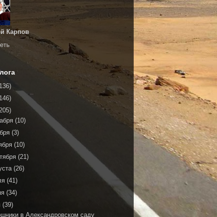
й Карпов
еть
лога
136)
146)
205)
кабря
(10)
ября
(3)
ября
(10)
тября
(21)
уста
(26)
ля
(41)
ня
(34)
я
(39)
ошники в Александровском саду