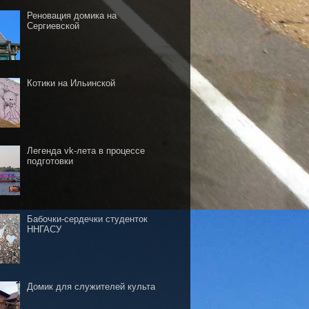
Реновация домика на
Сергиевской
Котики на Ильинской
Легенда vk-лета в процессе
подготовки
Бабочки-сердечки студенток
ННГАСУ
Домик для служителей культа