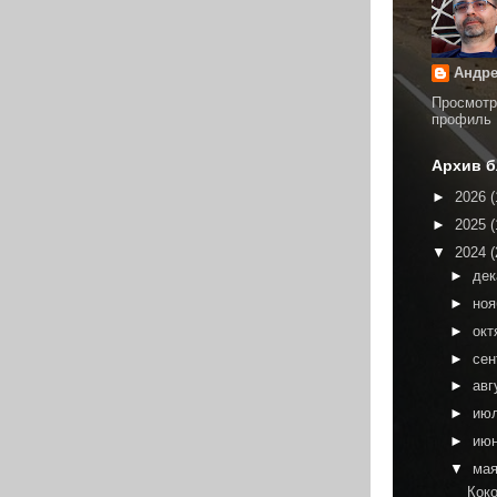
Андре
Просмотр
профиль
Архив б
►
2026
(
►
2025
(
▼
2024
(
►
де
►
но
►
окт
►
сен
►
авг
►
ию
►
ию
▼
ма
Кок