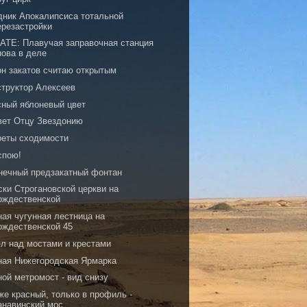
дник Апокалипсиса тотальной
ерезастройки
ATE: Плавучая заправочная станция
нова в деле
он закатов считаю открытым
структор Алексеев
сный яблоневый цвет
вет Отцу Звездонию
реты сходимости
спою!
нечный предзакатный фонтан
ски Строгановской церкви на
ождественской
ная чугунная лестница на
ождественской 45
ел над мостами и крестами
ная Нижегородская Ярмарка
ой метромост - вид снизу
же красный, только в профиль -
анавинский мос...