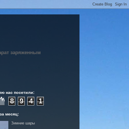
парат заряженным
лю нас посетили:
8
9
4
1
за месяц:
Зимние шары