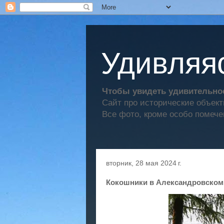
Удивляяс
Чтобы увидеть удивительное
Сайт про исторические объек
Все фото, кроме особо помече
вторник, 28 мая 2024 г.
Кокошники в Александровском