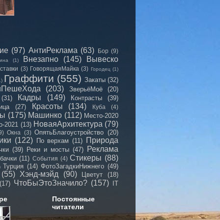
сие
(97)
АнтиРеклама
(63)
Бор
(9)
Внезапно
(145)
Вывеско
ина
(1)
ставки
(3)
ГоворящаяМайка
(3)
Городец
(1)
Граффити
(555)
Закаты
(32)
1)
иПешеХода
(203)
ЗверьёМоё
(20)
Кадры
(149)
(31)
Контрасты
(39)
Красоты
(134)
ица
(27)
Куба
(4)
мы
(175)
Машинко
(112)
Место-2020
НоваяАрхитектура
(79)
о-2021
(13)
ОпятьБлагоустройство
(20)
9)
Окна
(3)
ики
(122)
Природа
По верхам
(11)
Реклама
чки
(39)
Реки и мосты
(47)
Стикеры
(88)
бачки
(11)
События
(4)
Турция
(14)
ФотоЗагадкиНижнего
(49)
)
(55)
Хэнд-мэйд
(90)
Цветут
(18)
ЧтоБыЭтоЗначило?
(157)
(17)
IT
ре
Постоянные
читатели