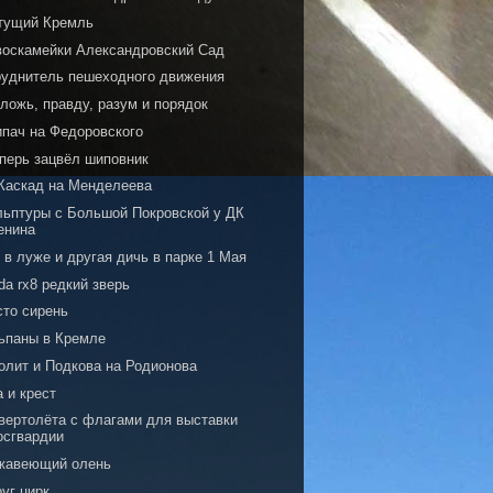
тущий Кремль
воскамейки Александровский Сад
руднитель пешеходного движения
ложь, правду, разум и порядок
ипач на Федоровского
еперь зацвёл шиповник
Каскад на Менделеева
льптуры с Большой Покровской у ДК
енина
 в луже и другая дичь в парке 1 Мая
a rx8 редкий зверь
сто сирень
ьпаны в Кремле
олит и Подкова на Родионова
 и крест
 вертолёта с флагами для выставки
осгвардии
жавеющий олень
уг цирк