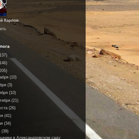
й Карпов
еть
лога
137)
146)
205)
кабря
(10)
ября
(3)
ября
(10)
тября
(21)
уста
(26)
ля
(41)
ня
(34)
я
(39)
ошники в Александровском саду