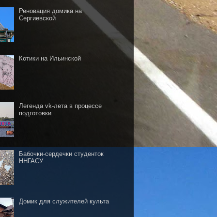
Реновация домика на
Сергиевской
Котики на Ильинской
Легенда vk-лета в процессе
подготовки
Бабочки-сердечки студенток
ННГАСУ
Домик для служителей культа