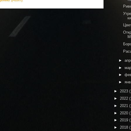
Риве
Утре
к
Цве
Отк
М
Бор
Рас
►
ап
►
ма
►
фе
►
ян
►
2023
(
►
2022
(
►
2021
(
►
2020
(
►
2019
(
►
2018
(