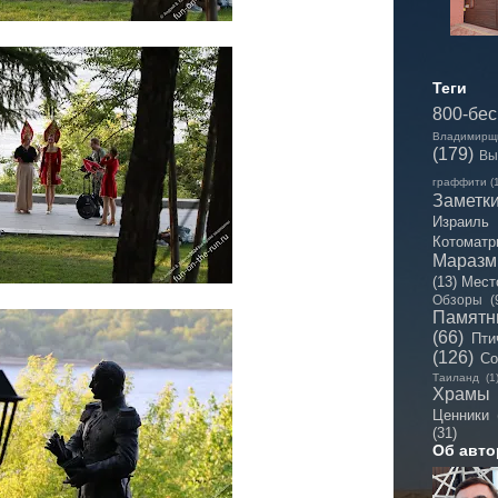
Теги
800-бе
Владимирщ
(179)
Вы
граффити
(
Заметк
Израиль
Котоматр
Мараз
(13)
Мест
Обзоры
(
Памятн
(66)
Пти
(126)
Со
Таиланд
(1
Храмы
Ценники
(31)
Об авто