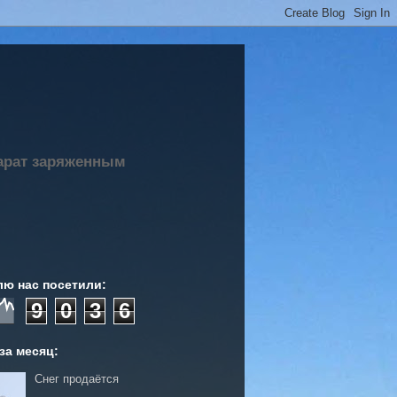
парат заряженным
лю нас посетили:
9
0
3
6
за месяц:
Снег продаётся