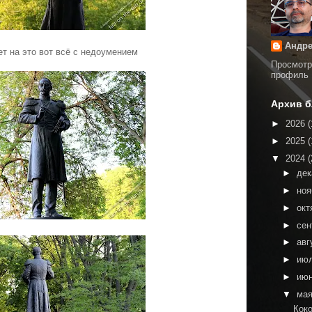
Андре
ет на это вот всё с недоумением
Просмотр
профиль
Архив б
►
2026
(
►
2025
(
▼
2024
(
►
де
►
но
►
окт
►
сен
►
авг
►
ию
►
ию
▼
ма
Кок