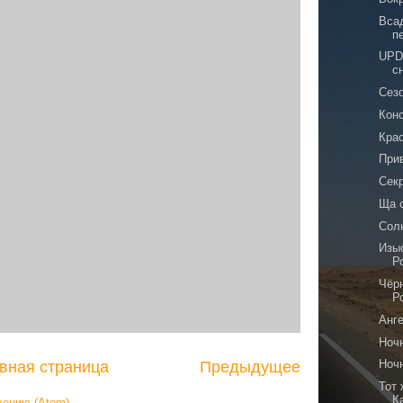
Вса
п
UPD
с
Сез
Кон
Кра
При
Сек
Ща 
Сол
Изы
Р
Чёр
Р
Анг
Ноч
Ночн
вная страница
Предыдущее
Тот 
К
щению (Atom)