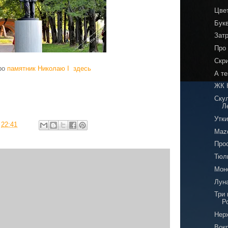
Цве
Бук
Зат
Про 
Скр
ро
памятник Николаю I здесь
А т
ЖК 
Ску
Л
Утки
в
22:41
Mazd
Про
Тюл
Мон
Луна
Три
Р
Нер
Вокр