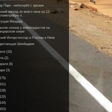
р Парк - небоскрёб с арками
нний взгляд из моего окна на 12-
илометровую п...
тущая Мещера
рытие сезона у вейкбордистов на
ещерском озере
ский Интерстеллар и Разлом в Небе
цветающая Швейцария
реля
(10)
рта
(2)
враля
(6)
варя
(3)
175)
161)
128)
120)
144)
163)