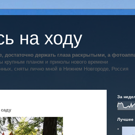
ь на ходу
, достаточно держать глаза раскрытыми, а фотоап
ты крупным планом и приколы нового времени
нных, сняты лично мной в Нижнем Новгороде, Россия
За неде
 саду
Лучшее 