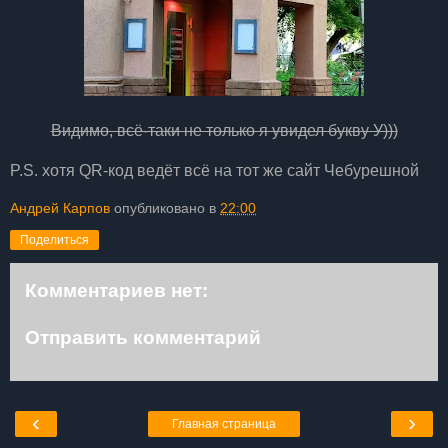
Видимо, всё-таки не только я увидел букву У)))
P.S. хотя QR-код ведёт всё на тот же сайт Чебурешной
Андрей Карпов
опубликовано в
22:00
Поделиться
Комментариев нет:
Отправить комментарий
‹
›
Главная страница