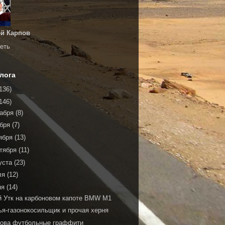
й Карпов
еть
лога
136)
146)
кабря
(8)
ября
(7)
ября
(13)
тября
(11)
уста
(23)
ля
(12)
ня
(14)
й Утк на карбоновом капоте BMW M1
ья-газонокосильщик и прочая херня
нова футбольные граффити