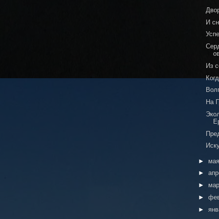
Дво
И с
Усп
Сер
о
Из 
Когд
Вол
На 
Эко
Е
Пре
Иск
►
ма
►
ап
►
ма
►
фе
►
ян