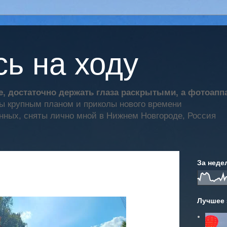
ь на ходу
, достаточно держать глаза раскрытыми, а фотоап
ты крупным планом и приколы нового времени
нных, сняты лично мной в Нижнем Новгороде, Россия
За неде
Лучшее 