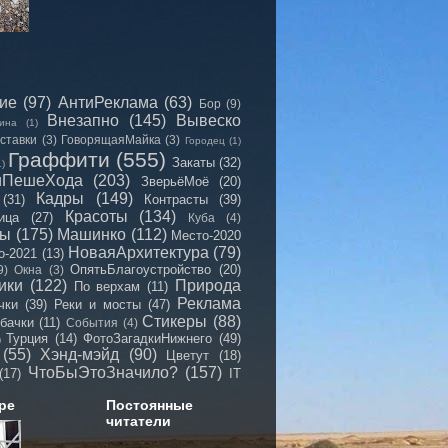
сие
(97)
АнтиРеклама
(63)
Бор
(9)
Внезапно
(145)
Вывеско
ина
(1)
ставки
(3)
ГоворящаяМайка
(3)
Городец
(1)
Граффити
(555)
Закаты
(32)
1)
иПешеХода
(203)
ЗверьёМоё
(20)
Кадры
(149)
(31)
Контрасты
(39)
Красоты
(134)
ица
(27)
Куба
(4)
мы
(175)
Машинко
(112)
Место-2020
НоваяАрхитектура
(79)
о-2021
(13)
ОпятьБлагоустройство
(20)
9)
Окна
(3)
ики
(122)
Природа
По верхам
(11)
Реклама
чки
(39)
Реки и мосты
(47)
Стикеры
(88)
бачки
(11)
События
(4)
Турция
(14)
ФотоЗагадкиНижнего
(49)
)
(55)
Хэнд-мэйд
(90)
Цветут
(18)
ЧтоБыЭтоЗначило?
(157)
(17)
IT
ре
Постоянные
читатели