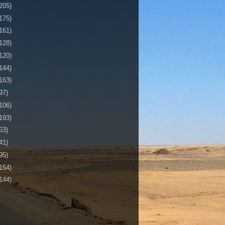
205)
175)
161)
128)
120)
144)
163)
97)
106)
193)
53)
41)
95)
154)
144)