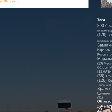
щению (Atom)
Теги
800-бе
Владимирщ
(179)
Вы
граффити
(
Заметк
Израиль
Котоматр
Мараз
(13)
Мест
Обзоры
(
Памятн
(66)
Пти
(126)
Со
Таиланд
(1
Храмы
Ценники
(31)
Об авто