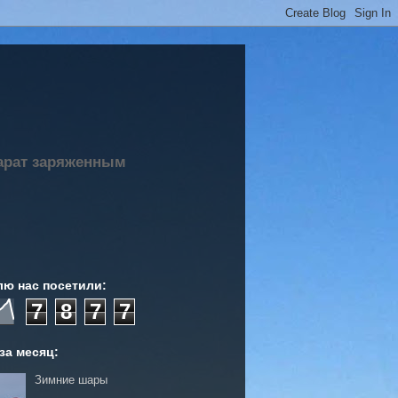
парат заряженным
лю нас посетили:
7
8
7
7
за месяц:
Зимние шары