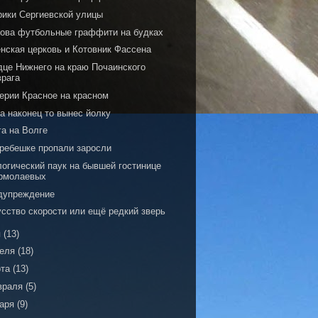
рики Сергиевской улицы
нова футбольные граффити на будках
енская церковь и Котовник Фассена
дце Нижнего на краю Почаинского
врага
серии Красное на красном
а наконец то вынес йолку
га на Волге
Гребешке пропали заросли
логический паук на бывшей гостинице
рмолаевых
дупреждение
усство скорости или ещё редкий зверь
я
(13)
реля
(18)
рта
(13)
враля
(5)
варя
(9)