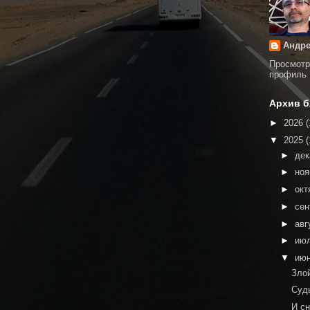
Андре
Просмотр
профиль
Архив б
►
2026
(
▼
2025
(
►
де
►
но
►
окт
►
сен
►
авг
►
ию
▼
ию
Зло
Суд
И с