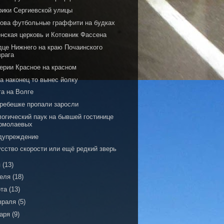
рики Сергиевской улицы
нова футбольные граффити на будках
енская церковь и Котовник Фассена
дце Нижнего на краю Почаинского
врага
серии Красное на красном
а наконец то вынес йолку
га на Волге
Гребешке пропали заросли
логический паук на бывшей гостинице
рмолаевых
дупреждение
усство скорости или ещё редкий зверь
я
(13)
реля
(18)
рта
(13)
враля
(5)
варя
(9)