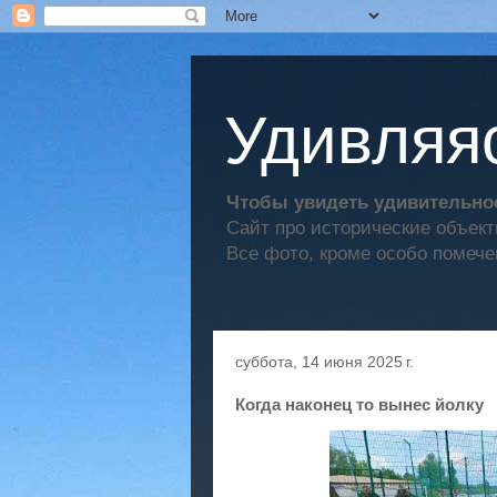
Удивляяс
Чтобы увидеть удивительное
Сайт про исторические объек
Все фото, кроме особо помече
суббота, 14 июня 2025 г.
Когда наконец то вынес йолку