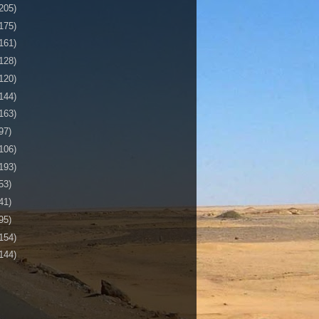
205)
175)
161)
128)
120)
144)
163)
97)
106)
193)
53)
41)
95)
154)
144)