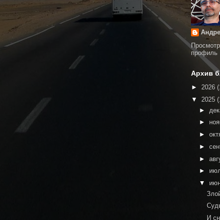
Андре
Просмотр
профиль
Архив б
►
2026
(
▼
2025
(
►
де
►
но
►
окт
►
сен
►
авг
►
ию
▼
ию
Зло
Суд
И с