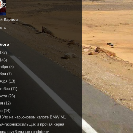
й Карпов
еть
лога
137)
146)
кабря
(8)
ября
(7)
ября
(13)
тября
(11)
уста
(23)
ля
(12)
ня
(14)
й Утк на карбоновом капоте BMW M1
ья-газонокосильщик и прочая херня
нова футбольные граффити