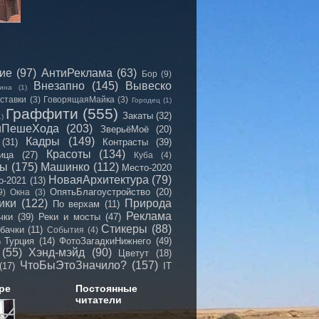
сие
(97)
АнтиРеклама
(63)
Бор
(9)
Внезапно
(145)
Вывеско
ина
(1)
ставки
(3)
ГоворящаяМайка
(3)
Городец
(1)
Граффити
(555)
Закаты
(32)
1)
иПешеХода
(203)
ЗверьёМоё
(20)
Кадры
(149)
(31)
Контрасты
(39)
Красоты
(134)
ица
(27)
Куба
(4)
мы
(175)
Машинко
(112)
Место-2020
НоваяАрхитектура
(79)
о-2021
(13)
ОпятьБлагоустройство
(20)
9)
Окна
(3)
ики
(122)
Природа
По верхам
(11)
Реклама
чки
(39)
Реки и мосты
(47)
Стикеры
(88)
бачки
(11)
События
(4)
Турция
(14)
ФотоЗагадкиНижнего
(49)
)
(55)
Хэнд-мэйд
(90)
Цветут
(18)
ЧтоБыЭтоЗначило?
(157)
(17)
IT
ре
Постоянные
читатели