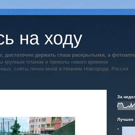
ь на ходу
, достаточно держать глаза раскрытыми, а фотоап
ты крупным планом и приколы нового времени
нных, сняты лично мной в Нижнем Новгороде, Россия
За неде
Лучшее 