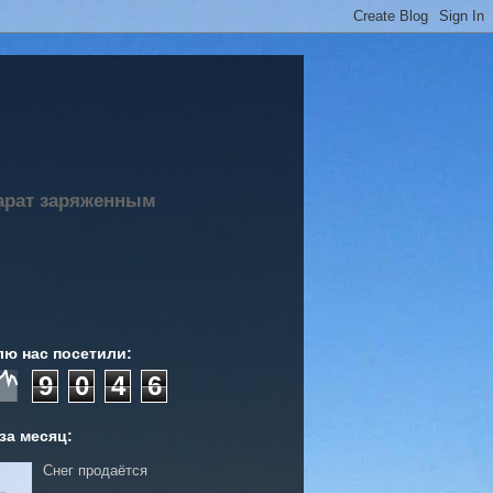
парат заряженным
лю нас посетили:
9
0
4
6
за месяц:
Снег продаётся