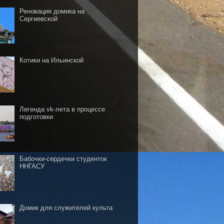
Реновация домика на
Сергиевской
Котики на Ильинской
Легенда vk-лета в процессе
подготовки
Бабочки-сердечки студенток
ННГАСУ
Домик для служителей культа