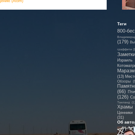
щению (Atom)
Теги
800-бе
Владимирщ
(179)
Вы
граффити
(
Заметк
Израиль
Котоматр
Мараз
(13)
Мест
Обзоры
(
Памятн
(66)
Пти
(126)
Со
Таиланд
(1
Храмы
Ценники
(31)
Об авто