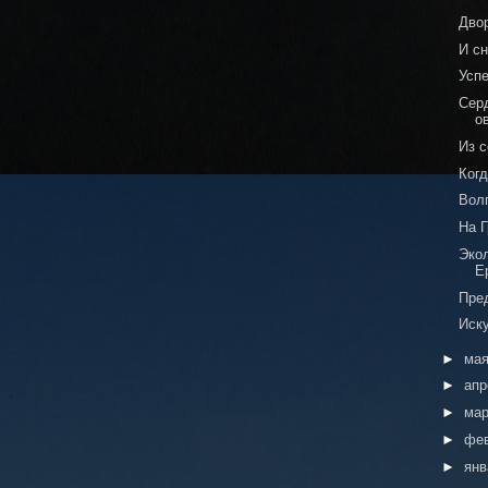
Дво
И с
Усп
Сер
о
Из 
Когд
Вол
На 
Эко
Е
Пре
Иск
►
ма
►
ап
►
ма
►
фе
►
ян