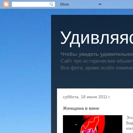
Удивляяс
Чтобы увидеть удивительное
Сайт про исторические объек
Все фото, кроме особо помече
суббота, 18 июня 2011 г.
Женщина в вине
Это
Вид
кок