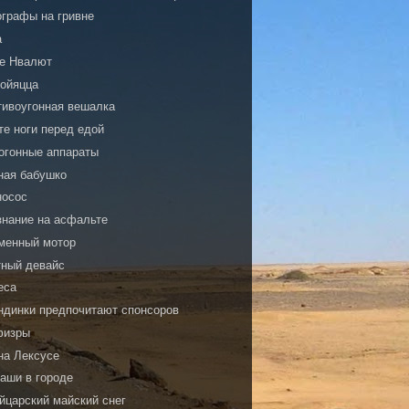
ографы на гривне
a
е Нвалют
бойяцца
тивоугонная вешалка
те ноги перед едой
огонные аппараты
ная бабушко
носос
знание на асфальте
менный мотор
тный девайс
еса
ндинки предпочитают спонсоров
физры
на Лексусе
наши в городе
йцарский майский снег