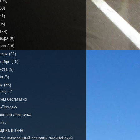
193)
53)
41)
95)
154)
кабря
(8)
ября
(18)
ября
(22)
тября
(15)
уста
(9)
ля
(8)
ня
(36)
ейцы-2
сем бесплатно
-Продаю
весная лампочка
ить!
щина в вине
гментированный лежачий полицейский