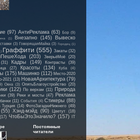
сие
(97)
АнтиРеклама
(63)
Бор
(9)
Внезапно
(145)
Вывеско
ина
(1)
ставки
(3)
ГоворящаяМайка
(3)
Городец
(1)
Граффити
(555)
Закаты
(32)
1)
иПешеХода
(203)
ЗверьёМоё
(20)
Кадры
(149)
(31)
Контрасты
(39)
Красоты
(134)
ица
(27)
Куба
(4)
мы
(175)
Машинко
(112)
Место-2020
НоваяАрхитектура
(79)
о-2021
(13)
ОпятьБлагоустройство
(20)
9)
Окна
(3)
ики
(122)
Природа
По верхам
(11)
Реклама
чки
(39)
Реки и мосты
(47)
Стикеры
(88)
бачки
(11)
События
(4)
Турция
(14)
ФотоЗагадкиНижнего
(49)
)
(55)
Хэнд-мэйд
(90)
Цветут
(18)
ЧтоБыЭтоЗначило?
(157)
(17)
IT
ре
Постоянные
читатели