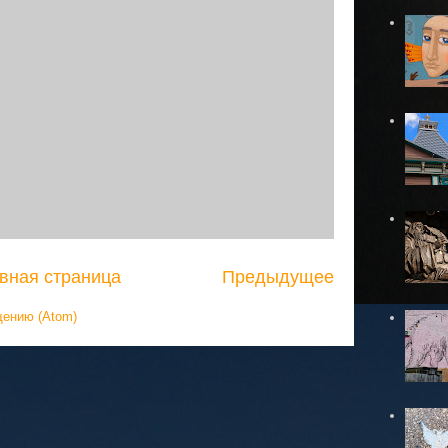
вная страница
Предыдущее
щению (Atom)