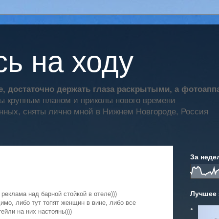
ь на ходу
, достаточно держать глаза раскрытыми, а фотоап
ты крупным планом и приколы нового времени
нных, сняты лично мной в Нижнем Новгороде, Россия
За неде
Лучшее 
 реклама над барной стойкой в отеле)))
имо, либо тут топят женщин в вине, либо все
тейли на них настояны)))