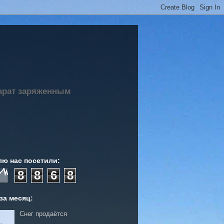
парат заряженным
лю нас посетили:
8
8
6
8
за месяц:
Снег продаётся