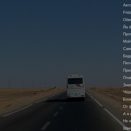
Авт
Frid
Обм
Йа 
Про
Мой
Сам
Бед
Пят
При
Пла
Зна
Чёд
Бло
От 
А я 
Не 
Шве