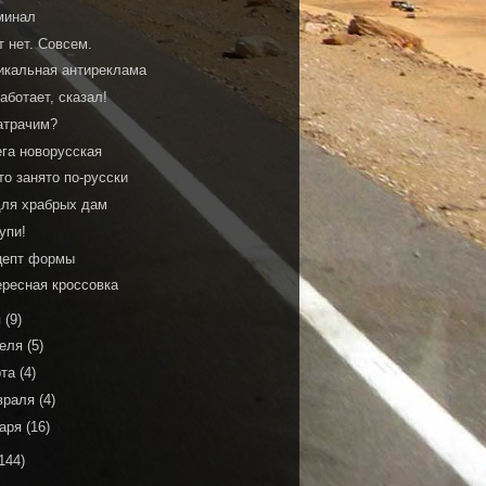
минал
 нет. Совсем.
икальная антиреклама
аботает, сказал!
атрачим?
ега новорусская
о занято по-русски
для храбрых дам
упи!
цепт формы
ересная кроссовка
я
(9)
реля
(5)
рта
(4)
враля
(4)
варя
(16)
144)