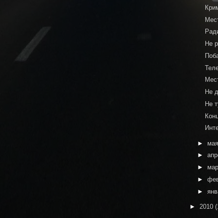
Кри
Мест
Рад
Не р
Поб
Тел
Мест
Не 
Не т
Кон
Инт
►
ма
►
ап
►
ма
►
фе
►
ян
►
2010
(