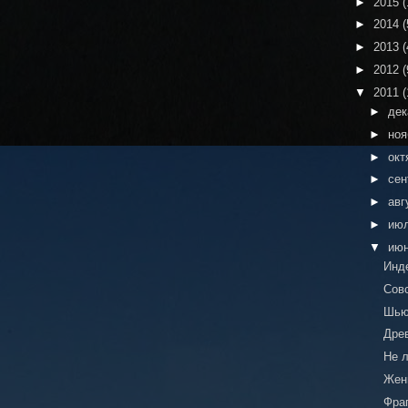
►
2015
(
►
2014
(
►
2013
(
►
2012
(
▼
2011
(
►
де
►
но
►
окт
►
сен
►
авг
►
ию
▼
ию
Инд
Сов
Шью
Дре
Не л
Жен
Фра