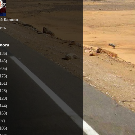
й Карпов
еть
лога
136)
146)
205)
175)
161)
128)
120)
144)
163)
97)
106)