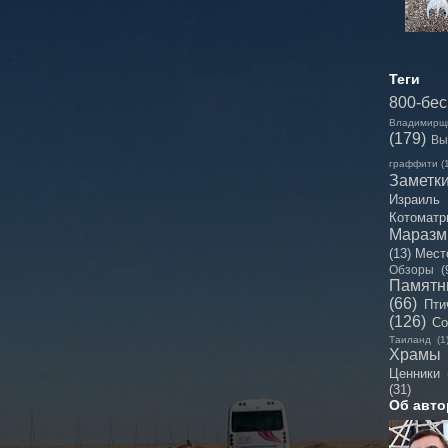
Теги
800-бе
Владимирщ
(179)
Вы
граффити
(
Заметк
Израиль
Котоматр
Мараз
(13)
Мест
Обзоры
(
Памятн
(66)
Пти
(126)
Со
Таиланд
(1
Храмы
Ценники
(31)
Об авто