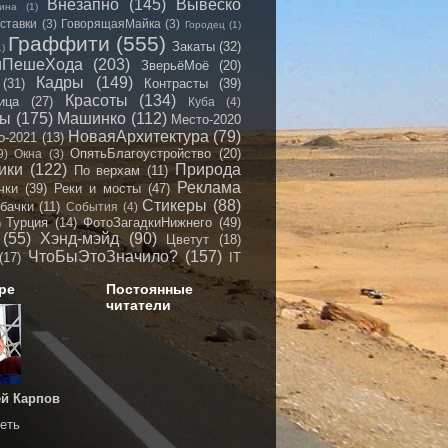
Внезапно
(145)
Вывеско
ина
(1)
ставки
(3)
ГоворящаяМайка
(3)
Городец
(1)
Граффити
(555)
Закаты
(32)
1)
иПешеХода
(203)
ЗверьёМоё
(20)
Кадры
(149)
(31)
Контрасты
(39)
Красоты
(134)
ица
(27)
Куба
(4)
мы
(175)
Машинко
(112)
Место-2020
НоваяАрхитектура
(79)
о-2021
(13)
ОпятьБлагоустройство
(20)
9)
Окна
(3)
ики
(122)
Природа
По верхам
(11)
Реклама
чки
(39)
Реки и мосты
(47)
Стикеры
(88)
бачки
(11)
События
(4)
Турция
(14)
ФотоЗагадкиНижнего
(49)
)
(55)
Хэнд-мэйд
(90)
Цветут
(18)
ЧтоБыЭтоЗначило?
(157)
(17)
IT
ре
Постоянные
читатели
й Карпов
еть