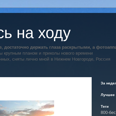
ь на ходу
, достаточно держать глаза раскрытыми, а фотоап
ты крупным планом и приколы нового времени
нных, сняты лично мной в Нижнем Новгороде, Россия
За неде
Лучшее 
Теги
800-бе