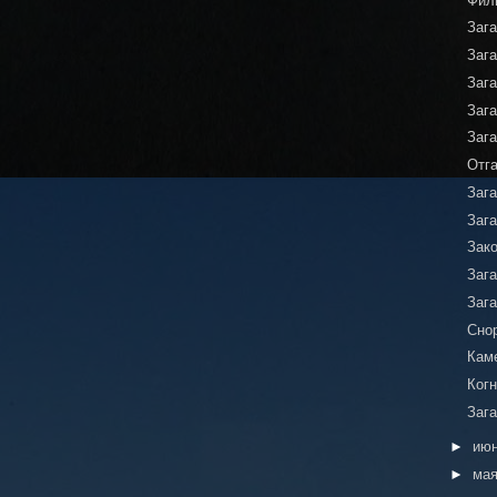
Фил
Заг
Заг
Заг
Заг
Заг
Отг
Заг
Заг
Зак
Заг
Заг
Сно
Каме
Ког
Заг
►
ию
►
ма