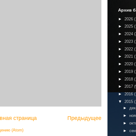
Архив б
►
2026
(
►
2025
(
►
2024
(
►
2023
(
►
2022
(
►
2021
(
►
2020
(
►
2019
(
►
2018
(
►
2017
(
►
2016
(
▼
2015
(
►
де
►
но
вная страница
Предыдущее
►
окт
щению (Atom)
►
сен