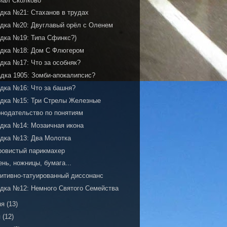
иал Сколково
адка №21: Стаханов в трудах
адка №20: Двуглавый орёл с Оленем
адка №19: Типа Сфинкс?)
адка №18: Дом С Флюгером
адка №17: Что за особняк?
адка 1905: Зомби-апокалипсис?
адка №16: Что за башня?
адка №15: Три Стрелы Железные
онодательство по понятиям
адка №14: Мозаичная икона
адка №13: Два Молотка
ровистый парикмахер
нь, ножницы, бумага...
нитивно-татуированный диссонанс
адка №12: Немного Святого Семейства
ня
(13)
я
(12)