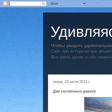
Удивляяс
Чтобы увидеть удивительное
Сайт про исторические объек
Все фото, кроме особо помече
среда, 22 июля 2015 г.
Две солнечных дороги