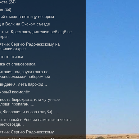
уста
(24)
ля
(44)
кий съезд в пятницу вечером
ц и Волк на Окском съезде
ятник Крестовоздвижению всё ещё не
ткрыт
ятник Сергию Радонежскому на
льинке открыт
атные птички
чка от спецсервиса
тация под звуки гонга на
ижневолжской набережной
видания, лета пароход...
мовый космолёт
ность бюрократа, или чугунные
алоши пропаган.....
, Феврония и снова голуби)
нственный в России памятник в честь
рестовоздв...
ятник Сергию Радонежскому