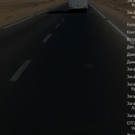
Зага
Ф
Зага
т
Куп
Кон
Вст
Две
Дам
Дам
Заг
Заг
Заг
К
Заг
Зага
Л
Заг
ОТГ
г