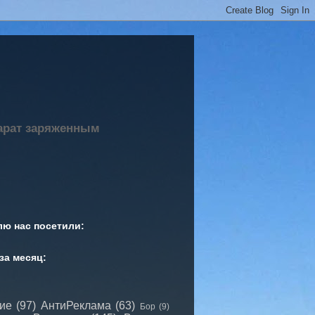
парат заряженным
лю нас посетили:
за месяц:
сие
(97)
АнтиРеклама
(63)
Бор
(9)