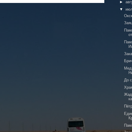
►
авг
▼
ию
Окс
Зая
Пам
о
Пам
И
Зак
Бри
Меди
Н
До с
Хра
Жад
к
Пётр
Еди
К
Пам