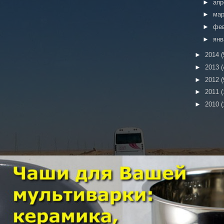
►
ап
►
ма
►
фе
►
ян
►
2014
(
►
2013
(
►
2012
(
►
2011
(
►
2010
(