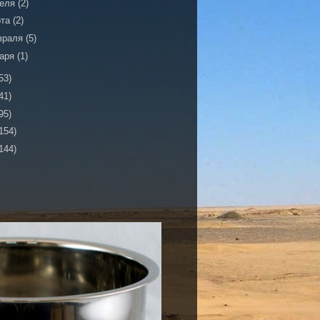
реля
(2)
рта
(2)
враля
(5)
варя
(1)
53)
41)
95)
154)
144)