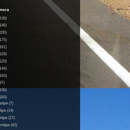
лога
136)
146)
205)
175)
161)
128)
120)
144)
163)
97)
106)
193)
кабря
(7)
ября
(14)
ября
(27)
тября
(42)