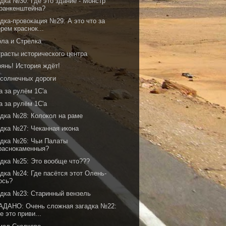
дка №30: Где это здание - Монстр
ранкенштейна?
дка-провокация №29: А это что за
ерем краснок...
ола и Стрелка
трасты исторического центра
рянь! История ждёт!
 солнечных дороги
а за рулём 1C'а
а за рулём 1C'а
адка №28: Колокол на раме
адка №27: Чеканная икона
адка №26: Чьи Палаты
раснокаменныя?
адка №25: Это вообще что???
дка №24: Где пасётся этот Олень-
ось?
адка №23: Старинный вензель
АДАНО: Очень сложная загадка №22:
де это приви...