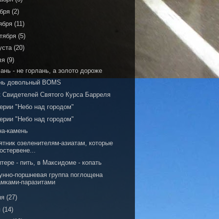
ября
(2)
ября
(11)
тября
(5)
уста
(20)
ля
(9)
ань - не горлань, а золото дороже
нь довольный BOMS
к Свидетелей Святого Курса Барреля
ерии "Небо над городом"
ерии "Небо над городом"
на-камень
ятник озеленителям-азиатам, которые
 остервене...
тере - пить, в Максидоме - копать
унно-поршневая группа поглощена
амками-паразитами
ня
(27)
я
(14)