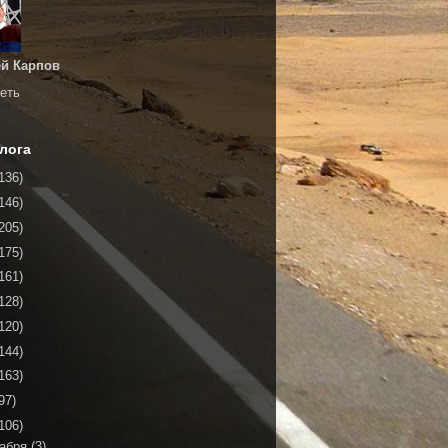
й Карпов
еть
лога
136)
146)
205)
175)
161)
128)
120)
144)
163)
97)
106)
кабря
(3)