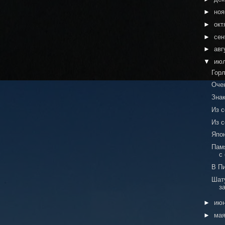
►
но
►
окт
►
сен
►
авг
▼
ию
Горл
Оче
Зна
Из с
Из с
Япо
Пам
с
В Пи
Шат
з
►
ию
►
ма