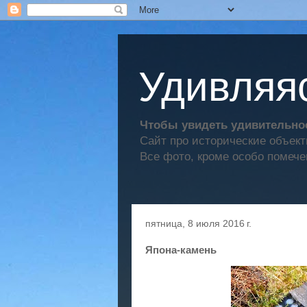
Удивляяс
Чтобы увидеть удивительное
Сайт про исторические объек
Все фото, кроме особо помече
пятница, 8 июля 2016 г.
Япона-камень