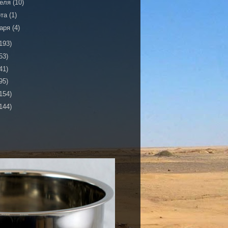
реля
(10)
рта
(1)
варя
(4)
193)
53)
41)
95)
154)
144)