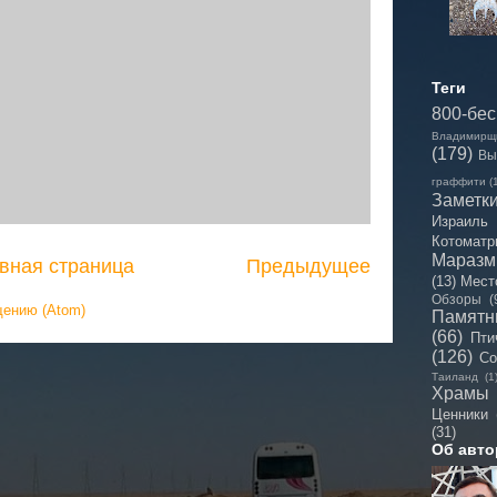
Теги
800-бе
Владимирщ
(179)
Вы
граффити
(
Заметк
Израиль
Котоматр
Мараз
вная страница
Предыдущее
(13)
Мест
Обзоры
(
щению (Atom)
Памятн
(66)
Пти
(126)
Со
Таиланд
(1
Храмы
Ценники
(31)
Об авто