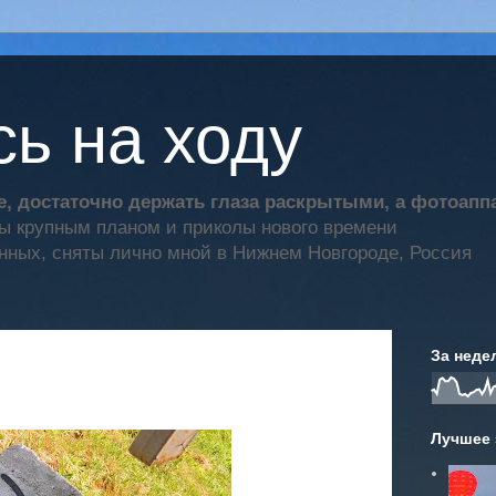
ь на ходу
, достаточно держать глаза раскрытыми, а фотоап
ты крупным планом и приколы нового времени
нных, сняты лично мной в Нижнем Новгороде, Россия
За неде
Лучшее 