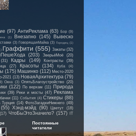
сие
(97)
АнтиРеклама
(63)
Бор
(9)
Внезапно
(145)
Вывеско
ина
(1)
ставки
(3)
ГоворящаяМайка
(3)
Городец
(1)
Граффити
(555)
Закаты
(32)
1)
иПешеХода
(203)
ЗверьёМоё
(20)
Кадры
(149)
(31)
Контрасты
(39)
Красоты
(134)
ица
(27)
Куба
(4)
мы
(175)
Машинко
(112)
Место-2020
НоваяАрхитектура
(79)
о-2021
(13)
ОпятьБлагоустройство
(20)
9)
Окна
(3)
ики
(122)
Природа
По верхам
(11)
Реклама
чки
(39)
Реки и мосты
(47)
Стикеры
(88)
бачки
(11)
События
(4)
Турция
(14)
ФотоЗагадкиНижнего
(49)
)
(55)
Хэнд-мэйд
(90)
Цветут
(18)
ЧтоБыЭтоЗначило?
(157)
(17)
IT
ре
Постоянные
читатели