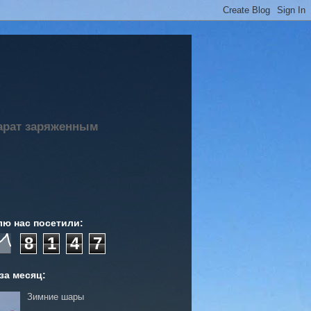
парат заряженным
лю нас посетили:
8
1
4
7
за месяц:
Зимние шары