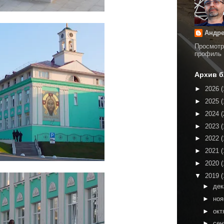
Андре
Просмотр
профиль
Архив б
►
2026
(
►
2025
(
►
2024
(
►
2023
(
►
2022
(
►
2021
(
►
2020
(
▼
2019
(
►
де
►
но
►
окт
►
сен