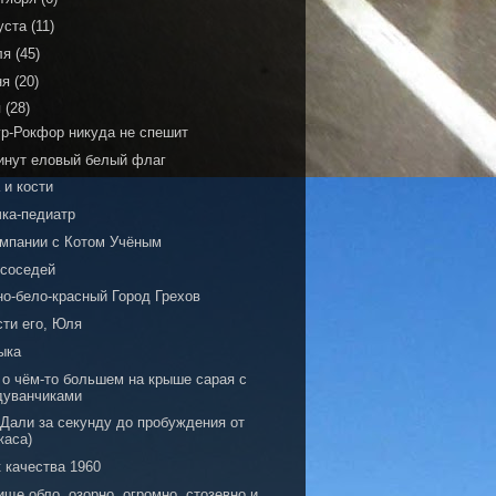
уста
(11)
ля
(45)
ня
(20)
я
(28)
р-Рокфор никуда не спешит
инут еловый белый флаг
 и кости
чка-педиатр
омпании с Котом Учёным
 соседей
но-бело-красный Город Грехов
сти его, Юля
ыка
 о чём-то большем на крыше сарая с
дуванчиками
 Дали за секунду до пробуждения от
жаса)
 качества 1960
ще обло, озорно, огромно, стозевно и