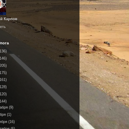
й Карпов
еть
лога
136)
146)
205)
175)
161)
128)
120)
144)
кабря
(9)
ября
(1)
ября
(16)
тября
(6)