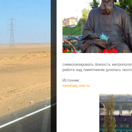
символизировать близость митрополит
работа над памятником длилась около
Источник:
seminary.nne.ru