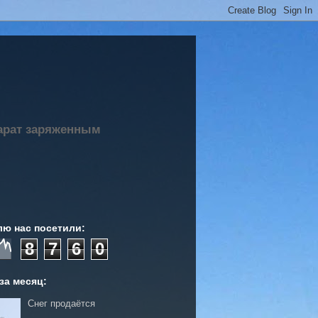
парат заряженным
лю нас посетили:
8
7
6
0
за месяц:
Снег продаётся