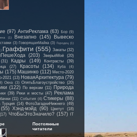
сие
(97)
АнтиРеклама
(63)
Бор
(9)
Внезапно
(145)
Вывеско
ина
(1)
ставки
(3)
ГоворящаяМайка
(3)
Городец
(1)
Граффити
(555)
Закаты
(32)
1)
иПешеХода
(203)
ЗверьёМоё
(20)
Кадры
(149)
(31)
Контрасты
(39)
Красоты
(134)
ица
(27)
Куба
(4)
мы
(175)
Машинко
(112)
Место-2020
НоваяАрхитектура
(79)
о-2021
(13)
ОпятьБлагоустройство
(20)
9)
Окна
(3)
ики
(122)
Природа
По верхам
(11)
Реклама
чки
(39)
Реки и мосты
(47)
Стикеры
(88)
бачки
(11)
События
(4)
Турция
(14)
ФотоЗагадкиНижнего
(49)
)
(55)
Хэнд-мэйд
(90)
Цветут
(18)
ЧтоБыЭтоЗначило?
(157)
(17)
IT
ре
Постоянные
читатели