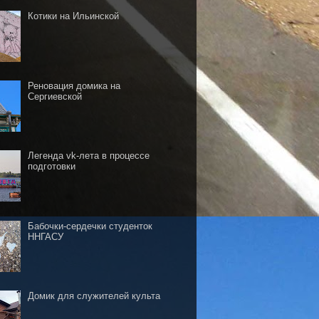
Котики на Ильинской
Реновация домика на
Сергиевской
Легенда vk-лета в процессе
подготовки
Бабочки-сердечки студенток
ННГАСУ
Домик для служителей культа