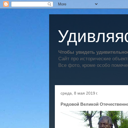
Удивляяс
Чтобы увидеть удивительное
Сайт про исторические объек
Все фото, кроме особо помече
среда, 8 мая 2019 г.
Рядовой Великой Отечественн