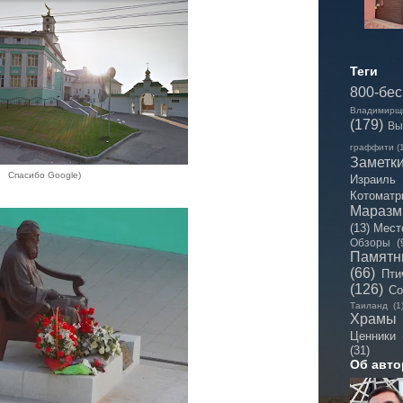
Теги
800-бе
Владимирщ
(179)
Вы
граффити
(
Заметк
Спасибо Google)
Израиль
Котоматр
Мараз
(13)
Мест
Обзоры
(
Памятн
(66)
Пти
(126)
Со
Таиланд
(1
Храмы
Ценники
(31)
Об авто