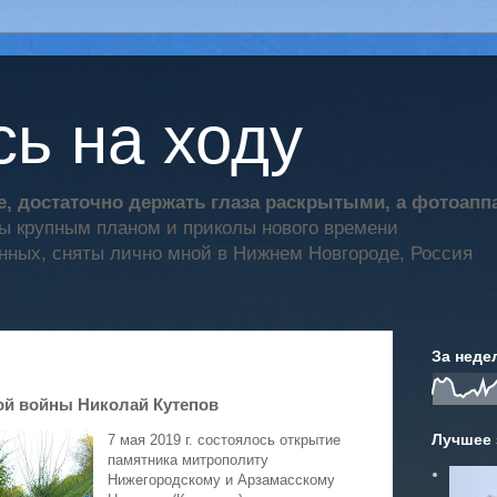
ь на ходу
, достаточно держать глаза раскрытыми, а фотоап
ты крупным планом и приколы нового времени
нных, сняты лично мной в Нижнем Новгороде, Россия
За неде
ой войны Николай Кутепов
Лучшее 
7 мая 2019 г. состоялось открытие
памятника митрополиту
Нижегородскому и Арзамасскому