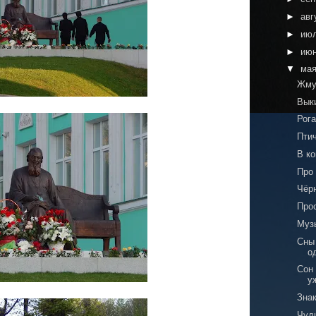
►
авг
►
ию
►
ию
▼
ма
Жму
Вык
Рога
Пти
В к
Про
Чёр
Про
Муз
Сны
о
Сон
у
Знак
Чуди