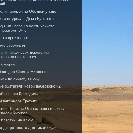
аяй
ка и Теремок на Обозной улице
ря и штурвалы Дома Курсанта
д был назван в честь чекиста,
снователя ВЧК
етки орнитолога
ело строителя
раничникам всех поколений
становлена стела из ...
 к жизни
йное дно Сердца Нижнего
пись по синему забору
ые обитатели новой набережной-2
щё раз про Крокодила-2
 Александра Третьих
овой Великой Отечественной войны
иколай Кутепов
 пластик, не алюм...
ходящее место для такого музея