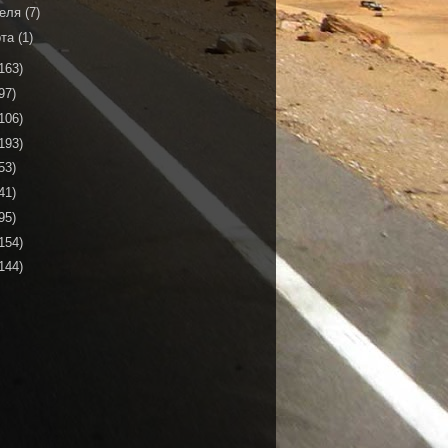
реля
(7)
рта
(1)
163)
97)
106)
193)
53)
41)
95)
154)
144)