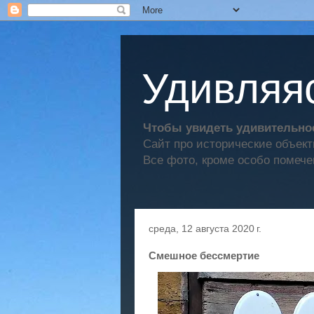
Удивляяс
Чтобы увидеть удивительное
Сайт про исторические объек
Все фото, кроме особо помече
среда, 12 августа 2020 г.
Смешное бессмертие