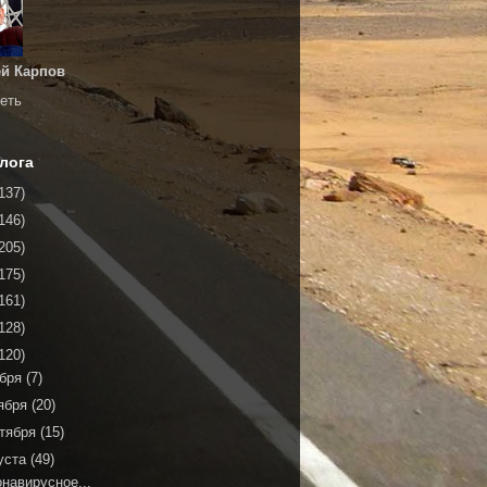
й Карпов
еть
лога
137)
146)
205)
175)
161)
128)
120)
ября
(7)
ября
(20)
тября
(15)
уста
(49)
навирусное...