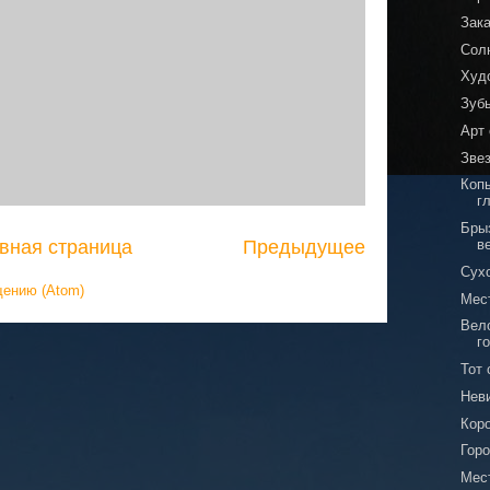
Зак
Сол
Худ
Зуб
Арт
Зве
Копы
г
Бры
вная страница
Предыдущее
в
Сух
щению (Atom)
Мес
Вел
г
Тот
Нев
Кор
Горо
Мес