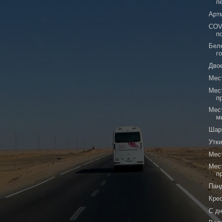
п
Арт
COV
п
Бел
г
Двое
Мест
Мест
п
Мес
м
Шар
Утк
Мест
Мес
п
Пан
Кре
С д