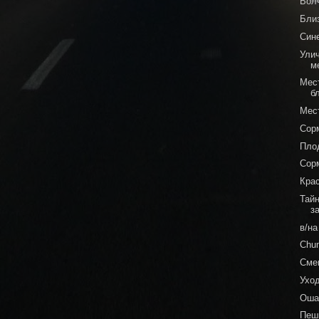
Вол
Близ
Син
Ули
м
Мес
б
Мес
Сор
Пло
Сор
Кра
Тай
з
в/на
Chu
Сме
Ухо
Оша
Пеш