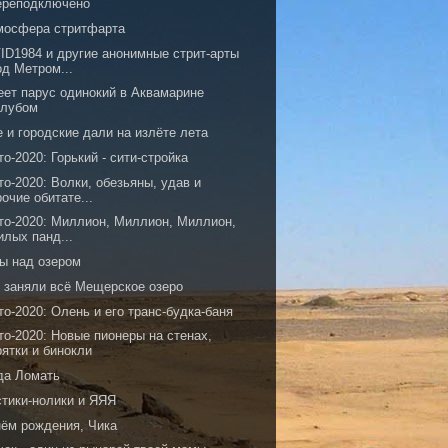
ереподключено
мосфера стритфарта
ID1984 и другие анонимные стрит-арты
од Метром...
еет парус одинокий в Аквамарине
олубом
 и городские дали на излёте лета
о-2020: Горький - сити-стройка
о-2020: Волки, обезьяны, удав и
рочие обитате...
то-2020: Миллион, Миллион, Миллион,
илых панд...
ы над озером
и заняли всё Мещерское озеро
о-2020: Олень и его транс-будка-баня
то-2020: Новые пионеры на стенах,
рятки и бинокли
да Ломать
стики-нолики и ЯЯЯ
нём рождения, Чика