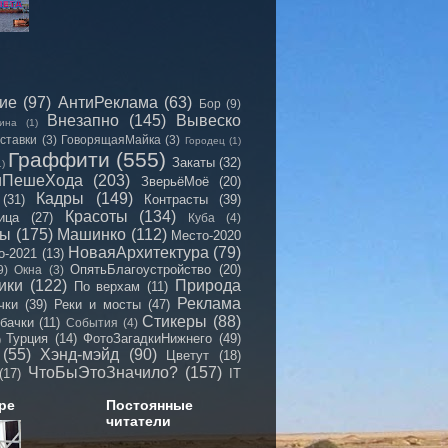
сие
(97)
АнтиРеклама
(63)
Бор
(9)
Внезапно
(145)
Вывеско
ина
(1)
ставки
(3)
ГоворящаяМайка
(3)
Городец
(1)
Граффити
(555)
Закаты
(32)
1)
иПешеХода
(203)
ЗверьёМоё
(20)
Кадры
(149)
(31)
Контрасты
(39)
Красоты
(134)
ица
(27)
Куба
(4)
мы
(175)
Машинко
(112)
Место-2020
НоваяАрхитектура
(79)
о-2021
(13)
ОпятьБлагоустройство
(20)
9)
Окна
(3)
ики
(122)
Природа
По верхам
(11)
Реклама
чки
(39)
Реки и мосты
(47)
Стикеры
(88)
бачки
(11)
События
(4)
Турция
(14)
ФотоЗагадкиНижнего
(49)
)
(55)
Хэнд-мэйд
(90)
Цветут
(18)
ЧтоБыЭтоЗначило?
(157)
(17)
IT
ре
Постоянные
читатели