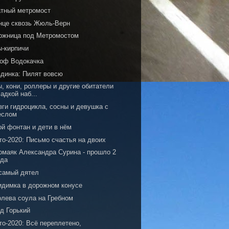
атный метромост
нце сквозь Жюль-Верн
ожница под Метромостом
ы-кирпичи
 оф Водокачка
здинка: Пилят вовсю
, кони, роллеры и другие обитатели
ладкой наб...
зги гидроцикла, сосны и девушка с
еслом
ой фонтан и дети в нём
то-2020: Письмо счастья на двоих
омаяк Александра Сурина - прошло 2
ода
 самый дятел
идимка в дорожном конусе
олева соула на Гребном
д Горький
то-2020: Всё переплетено,