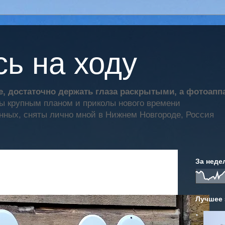
ь на ходу
, достаточно держать глаза раскрытыми, а фотоап
ты крупным планом и приколы нового времени
нных, сняты лично мной в Нижнем Новгороде, Россия
За неде
Лучшее 