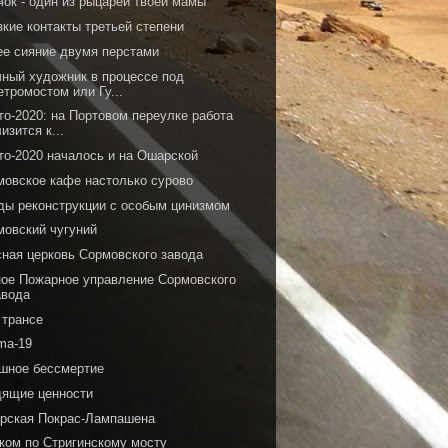
чок - один из рыцарей твоей мамы
кие контакты третьей степени
ее сияние двумя перстами
чный художник в процессе под
етромостом или Гу...
то-2020: на Портовом переулке работа
лизится к...
то-2020 началось и на Ошарской
мовское кафе настолько сурово
ды реконструкции с особым цинизмом
мовский чугуний
сная церковь Сормовского завода
ное Пожарное управление Сормовского
авода
 трансе
ma-19
шное бессмертие
дящие ценности
рская Покрас-Лампашена
ком по Стригинскому мосту