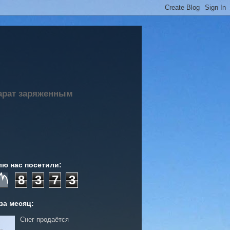
парат заряженным
лю нас посетили:
8
3
7
3
за месяц:
Снег продаётся