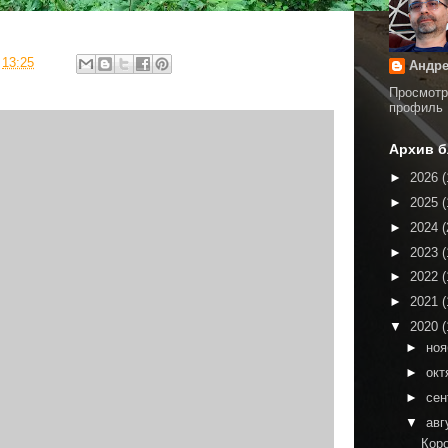
в
13:25
Андре
Просмотр
профиль
Архив б
►
2026
(
►
2025
(
►
2024
(
►
2023
(
►
2022
(
►
2021
(
▼
2020
(
►
но
►
окт
►
сен
▼
авг
Коро