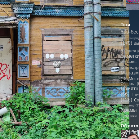
Теги
800-бе
Владимирщ
(179)
Вы
граффити
(
Заметк
Израиль
Котоматр
Мараз
(13)
Мест
Обзоры
(
Памятн
(66)
Пти
(126)
Со
Таиланд
(1
Храмы
Ценники
(31)
Об авто