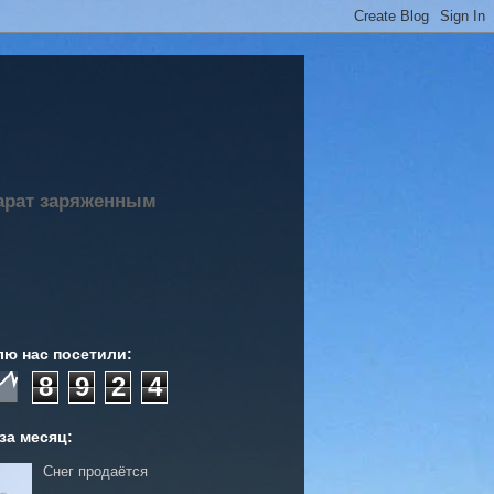
парат заряженным
лю нас посетили:
8
9
2
4
за месяц:
Снег продаётся