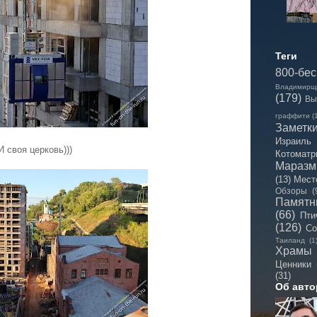
Теги
800-бе
Владимирщ
(179)
Вы
граффити
(
Заметк
Израиль
И своя церковь)))
Котоматр
Мараз
(13)
Мест
Обзоры
(
Памятн
(66)
Пти
(126)
Со
Таиланд
(1
Храмы
Ценники
(31)
Об авто