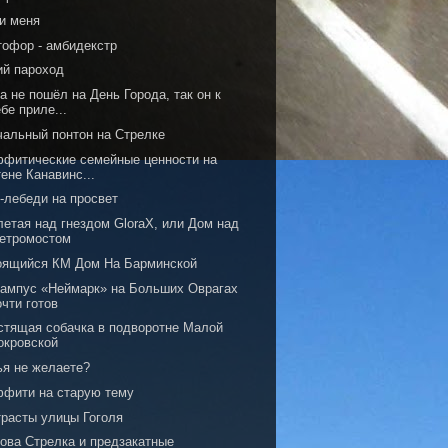
и меня
тофор - амбидекстр
ий пароход
а не пошёл на День Города, так он к
ебе приле...
чальный понтон на Стрелке
ффитические семейные ценности на
тене Канавинс...
-лебеди на просвет
летая над гнездом GloraX, или Дом над
етромостом
оящийся КМ Дом На Барминской
кампус «Неймарк» на Больших Оврагах
очти готов
стящая собачка в подворотне Малой
окровской
ья не желаете?
ффити на старую тему
трасты улицы Гоголя
нова Стрелка и предзакатные