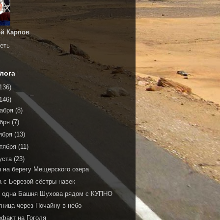
й Карпов
еть
лога
136)
146)
кабря
(8)
ября
(7)
ября
(13)
тября
(11)
уста
(23)
н на берегу Мещерского озера
а с Березой сёстры навек
 одна Башня Шухова рядом с КУПНО
тница через Почайну в небо
ефакт на Гоголя