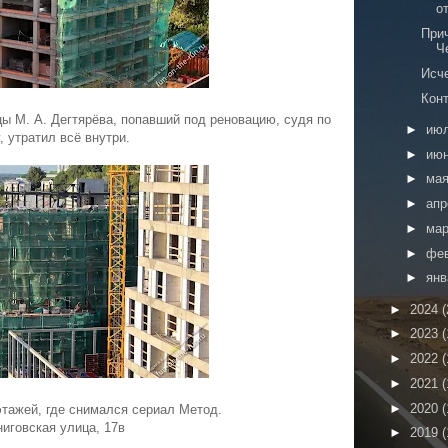
о
При
Ч
Исч
Кон
ы М. А. Дегтярёва, попавший под реновацию, судя по
►
ию
, утратил всё внутри.
►
ию
►
ма
►
ап
►
ма
►
фе
►
ян
►
2024
(
►
2023
(
►
2022
(
►
2021
(
►
2020
(
этажей, где снимался сериал Метод.
иговская улица, 17в
►
2019
(