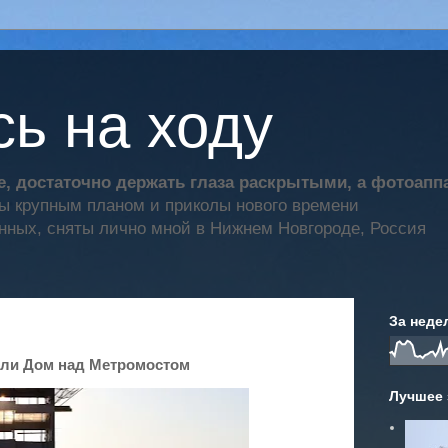
ь на ходу
, достаточно держать глаза раскрытыми, а фотоап
ты крупным планом и приколы нового времени
нных, сняты лично мной в Нижнем Новгороде, Россия
За неде
 или Дом над Метромостом
Лучшее 