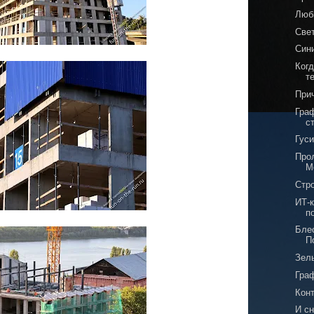
Люб
Све
Син
Когд
т
При
Гра
с
Гуси
Про
М
Стр
ИТ‑
п
Бле
П
Зел
Гра
Кон
И с