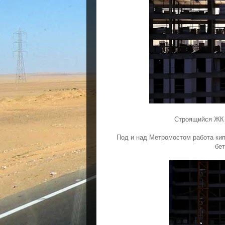
Строящийся ЖК 
Под и над Метромостом работа кипи
бет