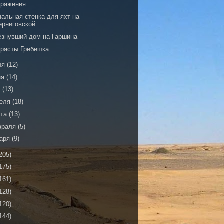
тражения
чальная стенка для яхт на
ерниговской
езнувший дом на Гаршина
трасты Гребешка
ля
(12)
ня
(14)
я
(13)
реля
(18)
рта
(13)
враля
(5)
варя
(9)
205)
175)
161)
128)
120)
144)