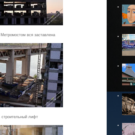
Метромостом вся заставлена
 строительный лифт