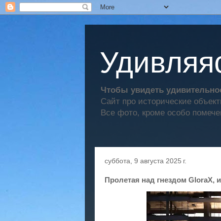
Удивляяс
Чтобы увидеть удивительное
Сайт про исторические объек
Все фото, кроме особо помече
суббота, 9 августа 2025 г.
Пролетая над гнездом GloraX,