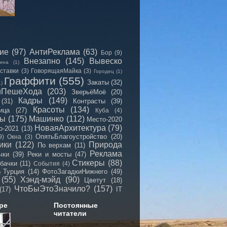
сие
(97)
АнтиРеклама
(63)
Бор
(9)
Внезапно
(145)
Вывеско
ина
(1)
ставки
(3)
ГоворящаяМайка
(3)
Городец
(1)
Граффити
(555)
Закаты
(32)
1)
иПешеХода
(203)
ЗверьёМоё
(20)
Кадры
(149)
(31)
Контрасты
(39)
Красоты
(134)
ица
(27)
Куба
(4)
мы
(175)
Машинко
(112)
Место-2020
НоваяАрхитектура
(79)
о-2021
(13)
ОпятьБлагоустройство
(20)
9)
Окна
(3)
ики
(122)
Природа
По верхам
(11)
Реклама
чки
(39)
Реки и мосты
(47)
Стикеры
(88)
бачки
(11)
События
(4)
Турция
(14)
ФотоЗагадкиНижнего
(49)
)
(55)
Хэнд-мэйд
(90)
Цветут
(18)
ЧтоБыЭтоЗначило?
(157)
(17)
IT
ре
Постоянные
читатели