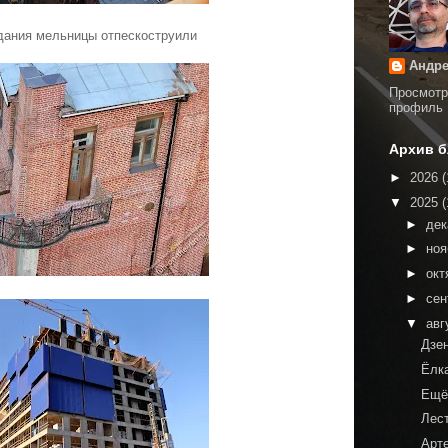
дания мельницы отпескоструили
Андре
Просмотр
профиль
Архив б
►
2026
(
▼
2025
(
►
де
►
но
►
окт
►
сен
▼
авг
Дзе
Ёлк
Ещё
Лес
Арт