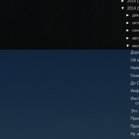
►
2015
(
▼
2014
(
►
де
►
окт
►
сен
►
авг
▼
ию
Дор
Ой м
Наб
Геом
До 
Инф
Инс
с
Это 
При
Про
Ну н