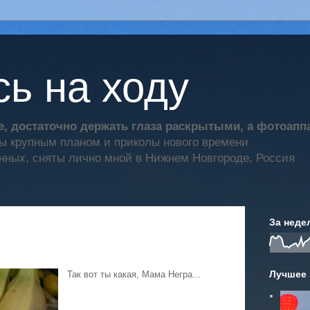
ь на ходу
, достаточно держать глаза раскрытыми, а фотоап
ты крупным планом и приколы нового времени
нных, сняты лично мной в Нижнем Новгороде, Россия
За неде
Лучшее 
Так вот ты какая, Мама Негра...