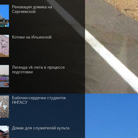
Реновация домика на
Сергиевской
Котики на Ильинской
Легенда vk-лета в процессе
подготовки
Бабочки-сердечки студенток
ННГАСУ
Домик для служителей культа