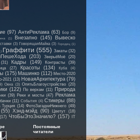
сие
(97)
АнтиРеклама
(63)
Бор
(9)
Внезапно
(145)
Вывеско
ина
(1)
ставки
(3)
ГоворящаяМайка
(3)
Городец
(1)
Граффити
(555)
Закаты
(32)
1)
иПешеХода
(203)
ЗверьёМоё
(20)
Кадры
(149)
(31)
Контрасты
(39)
Красоты
(134)
ица
(27)
Куба
(4)
мы
(175)
Машинко
(112)
Место-2020
НоваяАрхитектура
(79)
о-2021
(13)
ОпятьБлагоустройство
(20)
9)
Окна
(3)
ики
(122)
Природа
По верхам
(11)
Реклама
чки
(39)
Реки и мосты
(47)
Стикеры
(88)
бачки
(11)
События
(4)
Турция
(14)
ФотоЗагадкиНижнего
(49)
)
(55)
Хэнд-мэйд
(90)
Цветут
(18)
ЧтоБыЭтоЗначило?
(157)
(17)
IT
ре
Постоянные
читатели