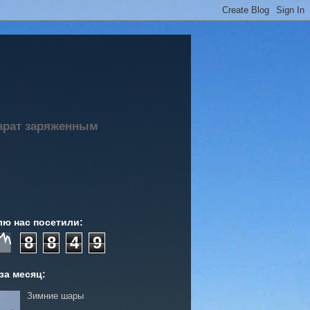
парат заряженным
лю нас посетили:
8
8
4
9
за месяц:
Зимние шары