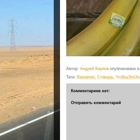
Автор:
Андрей Карпов
опубликовано 
Теги:
Внезапно
,
Стикеры
,
ЧтоБыЭтоЗн
Комментариев нет:
Отправить комментарий