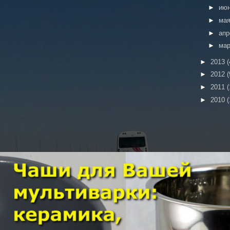
►
ию
►
ма
►
ап
►
ма
►
2013
(
►
2012
(
►
2011
(
►
2010
(