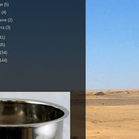
ня
(5)
я
(4)
реля
(2)
рта
(3)
41)
95)
154)
144)