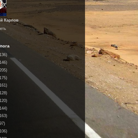
й Карпов
еть
лога
136)
146)
205)
175)
161)
128)
120)
144)
163)
97)
106)