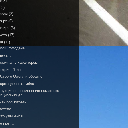
193)
53)
кабря
(2)
ября
(6)
тября
(3)
уста
(17)
ля
(11)
огой Ромодана
ама...
ережная с характером
етрия, блин
Острого Оленя и обратно
ормационные табло
трукция по применению памятника -
пециально дл...
как посмотреть
летела
сто улыбайся
е прёт...