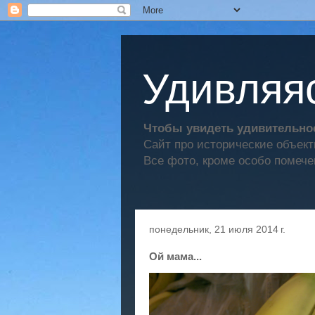
Удивляяс
Чтобы увидеть удивительное
Сайт про исторические объек
Все фото, кроме особо помече
понедельник, 21 июля 2014 г.
Ой мама...