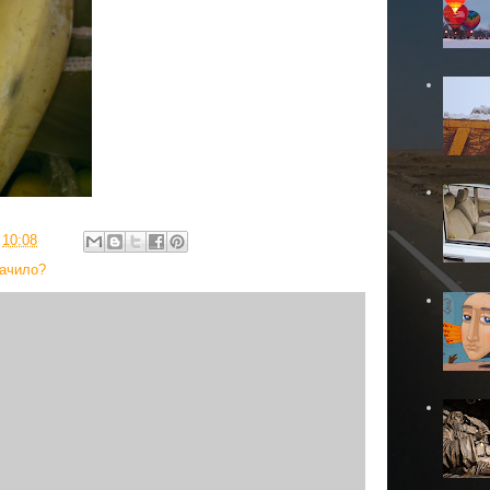
в
10:08
ачило?