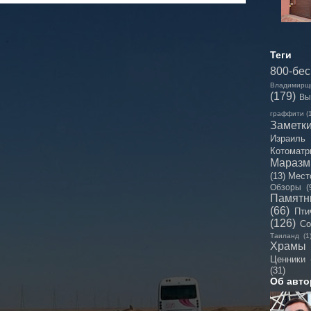
Теги
800-бе
Владимирщ
(179)
Вы
граффити
(
Заметк
Израиль
Котоматр
Мараз
(13)
Мест
Обзоры
(
Памятн
(66)
Пти
(126)
Со
Таиланд
(1
Храмы
Ценники
(31)
Об авто