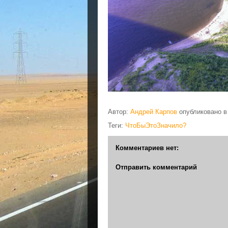
Автор:
Андрей Карпов
опубликовано 
Теги:
ЧтоБыЭтоЗначило?
Комментариев нет:
Отправить комментарий