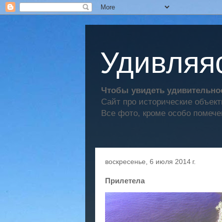
Удивляяс
Чтобы увидеть удивительное
Сайт про исторические объек
Все фото, кроме особо помече
воскресенье, 6 июля 2014 г.
Прилетела