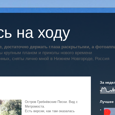
ь на ходу
, достаточно держать глаза раскрытыми, а фотоап
ты крупным планом и приколы нового времени
нных, сняты лично мной в Нижнем Новгороде, Россия
За неде
Лучшее 
Остров Гребнёвские Пески. Вид с
Метромоста.
Есть версии, как там оказалась