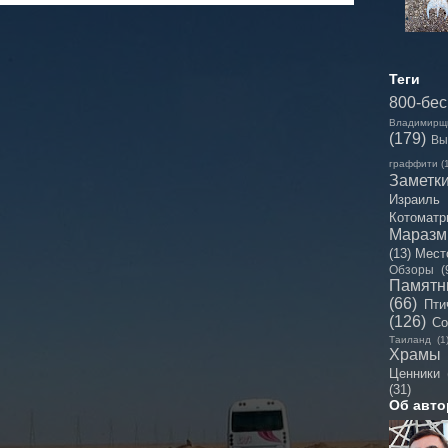
Теги
800-бе
Владимирщ
(179)
Вы
граффити
(
Заметк
Израиль
Котоматр
Мараз
(13)
Мест
Обзоры
(
Памятн
(66)
Пти
(126)
Со
Таиланд
(1
Храмы
Ценники
(31)
Об авто