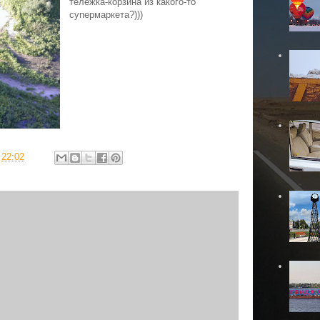
тележка-корзина из какого-то
супермаркета?)))
в
22:02