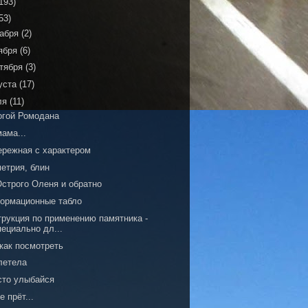
193)
53)
кабря
(2)
ября
(6)
тября
(3)
уста
(17)
ля
(11)
огой Ромодана
ама...
ережная с характером
етрия, блин
Острого Оленя и обратно
ормационные табло
трукция по применению памятника -
пециально дл...
как посмотреть
летела
сто улыбайся
е прёт...