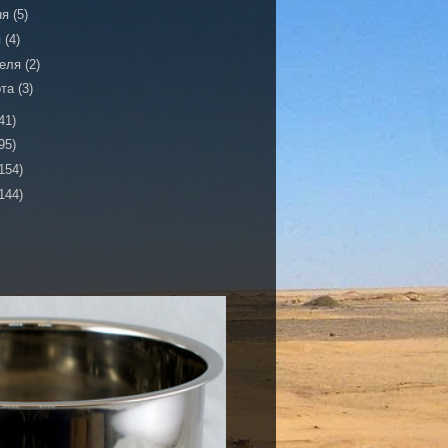
ня
(5)
я
(4)
реля
(2)
рта
(3)
41)
95)
154)
144)