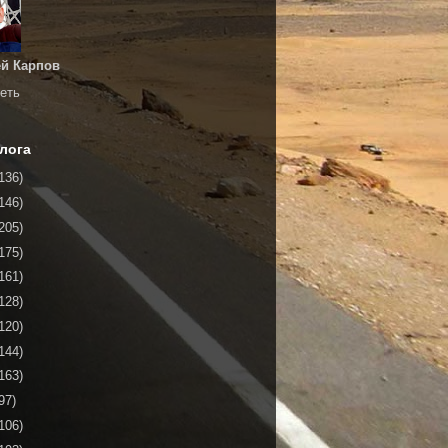
й Карпов
еть
лога
136)
146)
205)
175)
161)
128)
120)
144)
163)
97)
106)