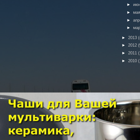
►
ию
►
ма
►
ап
►
ма
►
2013
(
►
2012
(
►
2011
(
►
2010
(