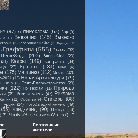
сие
(97)
АнтиРеклама
(63)
Бор
(9)
Внезапно
(145)
Вывеско
ина
(1)
ставки
(3)
ГоворящаяМайка
(3)
Городец
(1)
Граффити
(555)
Закаты
(32)
1)
иПешеХода
(203)
ЗверьёМоё
(20)
Кадры
(149)
(31)
Контрасты
(39)
Красоты
(134)
ица
(27)
Куба
(4)
мы
(175)
Машинко
(112)
Место-2020
НоваяАрхитектура
(79)
о-2021
(13)
ОпятьБлагоустройство
(20)
9)
Окна
(3)
ики
(122)
Природа
По верхам
(11)
Реклама
чки
(39)
Реки и мосты
(47)
Стикеры
(88)
бачки
(11)
События
(4)
Турция
(14)
ФотоЗагадкиНижнего
(49)
)
(55)
Хэнд-мэйд
(90)
Цветут
(18)
ЧтоБыЭтоЗначило?
(157)
(17)
IT
ре
Постоянные
читатели