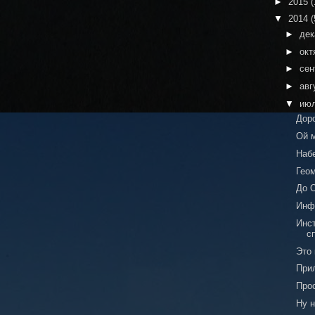
►
2015
(
▼
2014
(
►
де
►
окт
►
сен
►
авг
▼
ию
Дор
Ой м
Наб
Геом
До 
Инф
Инс
с
Это 
При
Про
Ну н