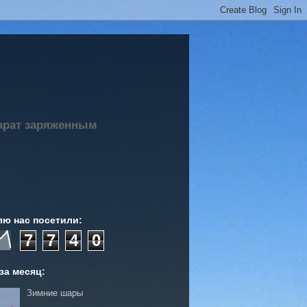
парат заряженным
лю нас посетили:
7
7
4
0
за месяц:
Зимние шары