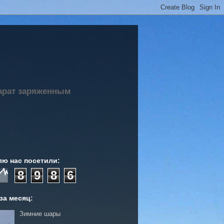
парат заряженным
лю нас посетили:
8
9
8
6
за месяц:
Зимние шары