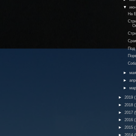
▼
ию
На 
Стри
О
Стр
Сра
Под
Пор
Соб
►
ма
►
ап
►
ма
►
2019
(
►
2018
(
►
2017
(
►
2016
(
►
2015
(
►
2014
(