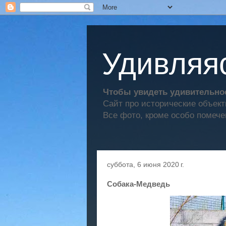
Удивляяс
Чтобы увидеть удивительное
Сайт про исторические объек
Все фото, кроме особо помече
суббота, 6 июня 2020 г.
Собака-Медведь