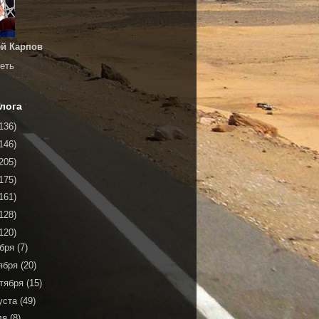
й Карпов
еть
лога
136)
146)
205)
175)
161)
128)
120)
ября
(7)
ября
(20)
тября
(15)
уста
(49)
ля
(8)