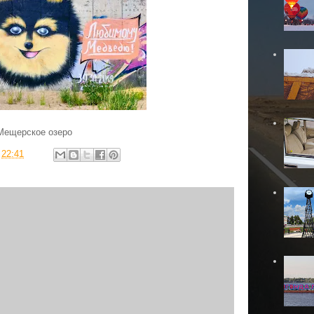
Мещерское озеро
в
22:41