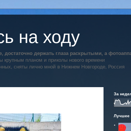
ь на ходу
, достаточно держать глаза раскрытыми, а фотоап
ты крупным планом и приколы нового времени
нных, сняты лично мной в Нижнем Новгороде, Россия
За неде
Лучшее 