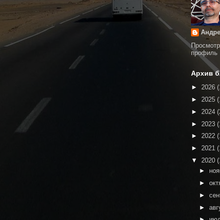
Андре
Просмотр
профиль
Архив б
►
2026
(
►
2025
(
►
2024
(
►
2023
(
►
2022
(
►
2021
(
▼
2020
(
►
но
►
окт
►
сен
►
авг
►
ию