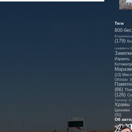
Теги
800-бе
Владимирщ
(179)
Вы
граффити
(
Заметк
Израиль
Котоматр
Мараз
(13)
Мест
Обзоры
(
Памятн
(66)
Пти
(126)
Со
Таиланд
(1
Храмы
Ценники
(31)
Об авто