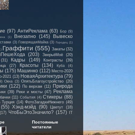
сие
(97)
АнтиРеклама
(63)
Бор
(9)
Внезапно
(145)
Вывеско
ина
(1)
ставки
(3)
ГоворящаяМайка
(3)
Городец
(1)
Граффити
(555)
Закаты
(32)
1)
иПешеХода
(203)
ЗверьёМоё
(20)
Кадры
(149)
(31)
Контрасты
(39)
Красоты
(134)
ица
(27)
Куба
(4)
мы
(175)
Машинко
(112)
Место-2020
НоваяАрхитектура
(79)
о-2021
(13)
ОпятьБлагоустройство
(20)
9)
Окна
(3)
ики
(122)
Природа
По верхам
(11)
Реклама
чки
(39)
Реки и мосты
(47)
Стикеры
(88)
бачки
(11)
События
(4)
Турция
(14)
ФотоЗагадкиНижнего
(49)
)
(55)
Хэнд-мэйд
(90)
Цветут
(18)
ЧтоБыЭтоЗначило?
(157)
(17)
IT
ре
Постоянные
читатели