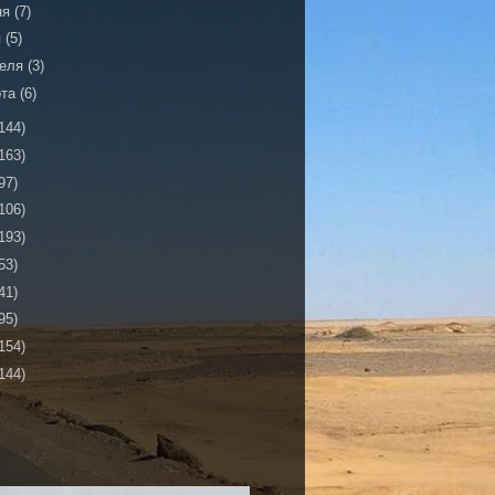
ня
(7)
я
(5)
реля
(3)
рта
(6)
144)
163)
97)
106)
193)
53)
41)
95)
154)
144)