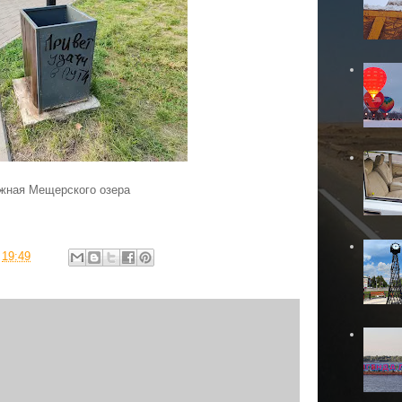
жная Мещерского озера
в
19:49