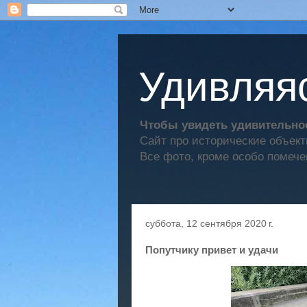
Удивляяс
Чтобы увидеть удивительное
Сайт про исторические объек
Все фото, кроме особо помече
суббота, 12 сентября 2020 г.
Попутчику привет и удачи