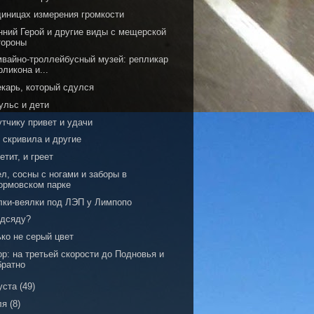
диницах измерения громкости
нний Герой и другие виды с мещерской
тороны
мвайно-троллейбусный музей: репликар
рликона и...
екарь, который сдулся
ульс и дети
тчику привет и удачи
 скривила и другие
етит, и греет
л, сосны с ногами и заборы в
ормовском парке
лки-веялки под ЛЭП у Лимпопо
одсяду?
ко не серый цвет
р: на третьей скорости до Подновья и
братно
уста
(49)
ля
(8)