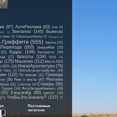
сие
(97)
АнтиРеклама
(63)
Бор
(9)
Внезапно
(145)
Вывеско
ина
(1)
ставки
(3)
ГоворящаяМайка
(3)
Городец
(1)
Граффити
(555)
Закаты
(32)
1)
иПешеХода
(203)
ЗверьёМоё
(20)
Кадры
(149)
(31)
Контрасты
(39)
Красоты
(134)
ица
(27)
Куба
(4)
мы
(175)
Машинко
(112)
Место-2020
НоваяАрхитектура
(79)
о-2021
(13)
ОпятьБлагоустройство
(20)
9)
Окна
(3)
ики
(122)
Природа
По верхам
(11)
Реклама
чки
(39)
Реки и мосты
(47)
Стикеры
(88)
бачки
(11)
События
(4)
Турция
(14)
ФотоЗагадкиНижнего
(49)
)
(55)
Хэнд-мэйд
(90)
Цветут
(18)
ЧтоБыЭтоЗначило?
(157)
(17)
IT
ре
Постоянные
читатели