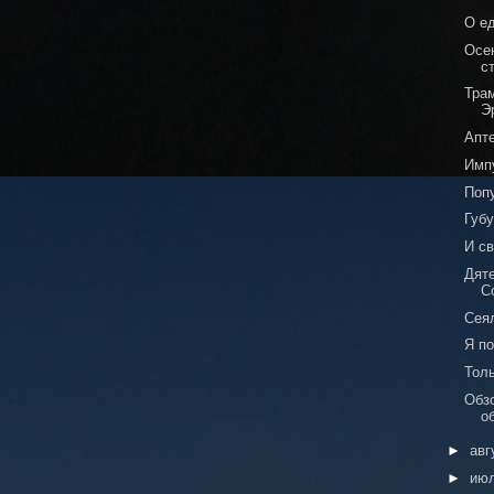
О е
Осе
с
Тра
Э
Апт
Имп
Попу
Губу
И св
Дяте
С
Сея
Я п
Толь
Обзо
о
►
авг
►
ию