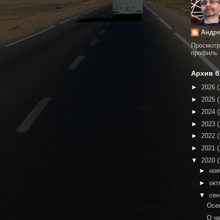
Андре
Просмотр
профиль
Архив б
►
2026
(
►
2025
(
►
2024
(
►
2023
(
►
2022
(
►
2021
(
▼
2020
(
►
но
►
окт
▼
сен
Осе
О ч