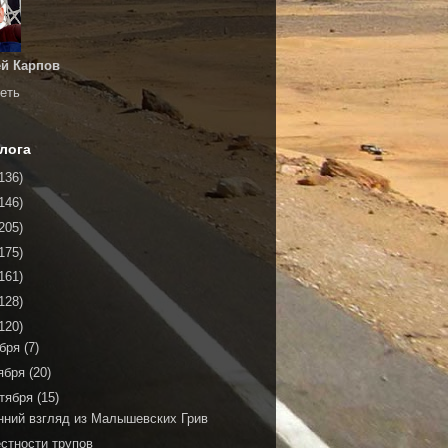
й Карпов
еть
лога
136)
146)
205)
175)
161)
128)
120)
ября
(7)
ября
(20)
тября
(15)
нний взгляд из Малышевских Грив
естности трупов