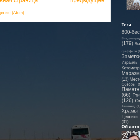
вная страница
Предыдущее
щению (Atom)
Теги
800-бе
Владимирщ
(179)
Вы
граффити
(
Заметк
Израиль
Котоматр
Мараз
(13)
Мест
Обзоры
(
Памятн
(66)
Пти
(126)
Со
Таиланд
(1
Храмы
Ценники
(31)
Об авто