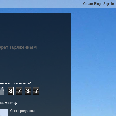
парат заряженным
лю нас посетили:
8
7
3
7
за месяц:
Снег продаётся