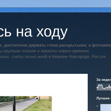
ь на ходу
, достаточно держать глаза раскрытыми, а фотоап
ты крупным планом и приколы нового времени
нных, сняты лично мной в Нижнем Новгороде, Россия
За неде
Лучшее 