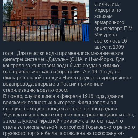
стилистике
модерна по
эскизам
ярмарочного
архитектора Е.М.
Мичурина,
состоялось 16
августа 1909
года. Для очистки воды применялись механические
фильтры системы «Джуэль» (США, г. Нью-Йорк). Для
контроля за качеством воды была создана химико-
бактериологическая лаборатория. А в 1911 году на
фильтровальной станции Нижегородского ярмарочного
водопровода впервые в России применили
стерилизацию воды хлором.
В пожар, случившийся в феврале 1916 года, здание
водокачки полностью выгорело. Фильтровальная
станция, находясь поодаль от нее, не пострадала.
Уцелела она и в хаосе первых послереволюционных лет,
затем служила «красной ярмарке», а потом надолго
стала вспомогательной постройкой Горьковского речного
грузового порта и была поставлена на госохрану как