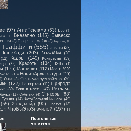
сие
(97)
АнтиРеклама
(63)
Бор
(9)
Внезапно
(145)
Вывеско
ина
(1)
ставки
(3)
ГоворящаяМайка
(3)
Городец
(1)
Граффити
(555)
Закаты
(32)
1)
иПешеХода
(203)
ЗверьёМоё
(20)
Кадры
(149)
(31)
Контрасты
(39)
Красоты
(134)
ица
(27)
Куба
(4)
мы
(175)
Машинко
(112)
Место-2020
НоваяАрхитектура
(79)
о-2021
(13)
ОпятьБлагоустройство
(20)
9)
Окна
(3)
ики
(122)
Природа
По верхам
(11)
Реклама
чки
(39)
Реки и мосты
(47)
Стикеры
(88)
бачки
(11)
События
(4)
Турция
(14)
ФотоЗагадкиНижнего
(49)
)
(55)
Хэнд-мэйд
(90)
Цветут
(18)
ЧтоБыЭтоЗначило?
(157)
(17)
IT
ре
Постоянные
читатели