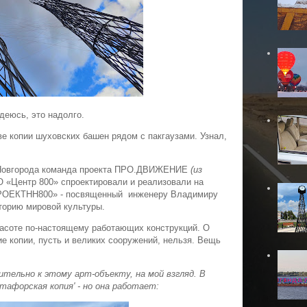
деюсь, это надолго.
ве копии шуховских башен рядом с пакгаузами. Узнал,
 Новгорода команда проекта ПРО.ДВИЖЕНИЕ
(из
 «Центр 800» спроектировали и реализовали на
ПРОЕКТНН800» - посвященный инженеру Владимиру
торию мировой культуры.
расоте по-настоящему работающих конструкций. О
ие копии, пусть и великих сооружений, нельзя. Вещь
тельно к этому арт-объекту, на мой взгляд. В
тафорская копия' - но она работает: