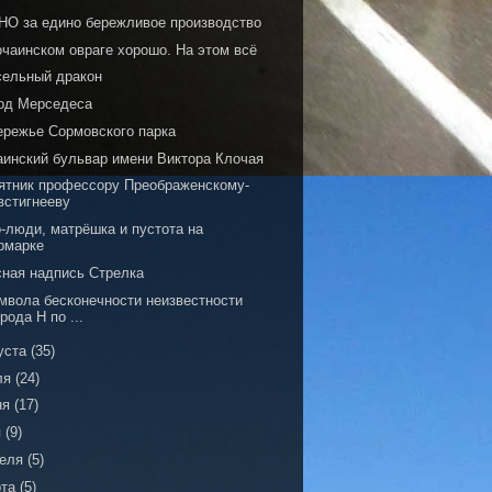
НО за едино бережливое производство
очаинском овраге хорошо. На этом всё
сельный дракон
од Мерседеса
ережье Сормовского парка
аинский бульвар имени Виктора Клочая
ятник профессору Преображенскому-
встигнееву
-люди, матрёшка и пустота на
рмарке
сная надпись Стрелка
имвола бесконечности неизвестности
орода Н по ...
уста
(35)
ля
(24)
ня
(17)
я
(9)
реля
(5)
рта
(5)