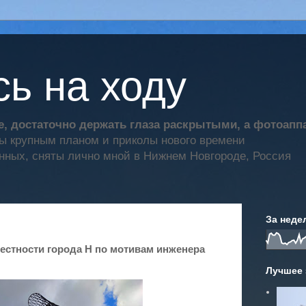
ь на ходу
, достаточно держать глаза раскрытыми, а фотоап
ты крупным планом и приколы нового времени
нных, сняты лично мной в Нижнем Новгороде, Россия
За неде
естности города Н по мотивам инженера
Лучшее 