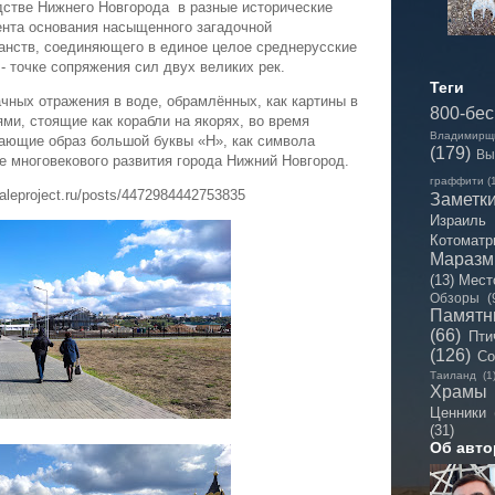
дстве Нижнего Новгорода в разные исторические
мента основания насыщенного загадочной
анств, соединяющего в единое целое среднерусские
- точке сопряжения сил двух великих рек.
Теги
чных отражения в воде, обрамлённых, как картины в
800-бе
ми, стоящие как корабли на якорях, во время
Владимирщ
ающие образ большой буквы «Н», как символа
(179)
Вы
ве многовекового развития города Нижний Новгород.
граффити
(
aleproject.ru/posts/4472984442753835
Заметк
Израиль
Котоматр
Мараз
(13)
Мест
Обзоры
(
Памятн
(66)
Пти
(126)
Со
Таиланд
(1
Храмы
Ценники
(31)
Об авто