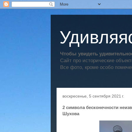
Удивляяс
Чтобы увидеть удивительное
Сайт про исторические объек
Все фото, кроме особо помече
воскресенье, 5 сентября 2021 г.
2 символа бесконечности неизв
Шухова