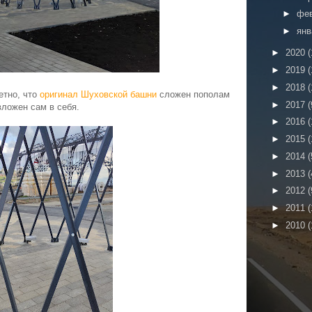
►
фе
►
ян
►
2020
(
►
2019
(
►
2018
(
етно, что
оригинал Шуховской башни
сложен пополам
►
2017
(
вложен сам в себя.
►
2016
(
►
2015
(
►
2014
(
►
2013
(
►
2012
(
►
2011
(
►
2010
(