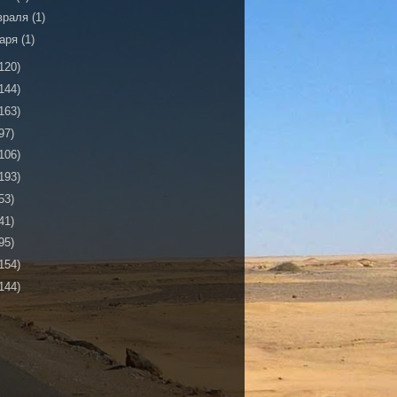
враля
(1)
варя
(1)
120)
144)
163)
97)
106)
193)
53)
41)
95)
154)
144)