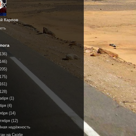
й Карпов
еть
лога
136)
146)
205)
175)
161)
128)
кабря
(1)
ября
(4)
ября
(14)
тября
(12)
йная надёжность
тан на Скобе