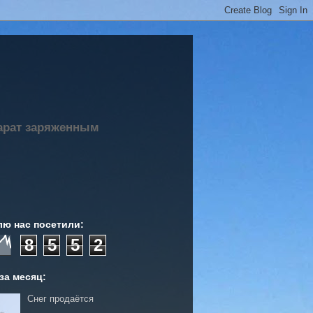
парат заряженным
лю нас посетили:
8
5
5
2
за месяц:
Снег продаётся