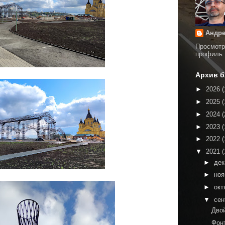
Андре
Просмотр
профиль
Архив б
►
2026
(
►
2025
(
►
2024
(
►
2023
(
►
2022
(
▼
2021
(
►
де
►
но
►
окт
▼
сен
Дво
Фон