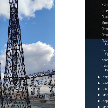
КУП
В П
Пик
Мет
Поб
Поч
Пам
Е
Лего
Я
Кра
2 с
г
►
авг
►
ию
►
ию
►
ма
►
ап
►
ма