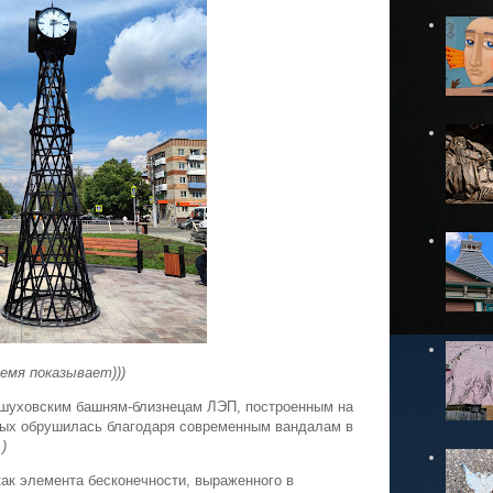
емя показывает)))
м шуховским башням-близнецам ЛЭП, построенным на
орых обрушилась благодаря современным вандалам в
)
как элемента бесконечности, выраженного в