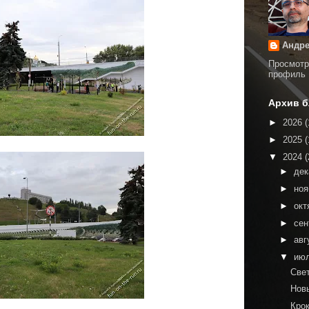
Андре
Просмотр
профиль
Архив б
►
2026
(
►
2025
(
▼
2024
(
►
де
►
но
►
окт
►
сен
►
авг
▼
ию
Све
Нов
Кро