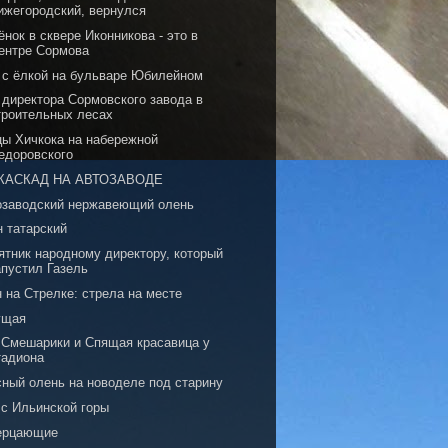
ижегородский, вернулся
нок в сквере Иконникова - это в
ентре Сормова
 с ёлкой на бульваре Юбилейном
 директора Сормовского завода в
троительных лесах
цы Хичкока на набережной
едоровского
КАСКАД НА АВТОЗАВОДЕ
озаводский нержавеющий олень
н татарский
ятник народному директору, который
апустил Газель
 на Стрелке: стрела на месте
ущая
, Смешарики и Спящая красавица у
тадиона
сный олень на новоделе под старину
 с Ильинской горы
ерцающие