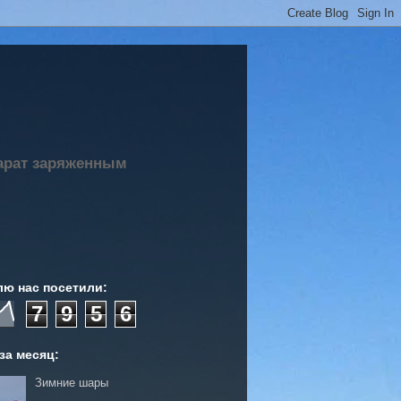
парат заряженным
лю нас посетили:
7
9
5
6
за месяц:
Зимние шары