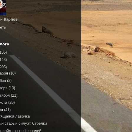
й Карпов
еть
лога
136)
146)
205)
кабря
(10)
ября
(3)
ября
(10)
тября
(21)
уста
(26)
ля
(41)
тящаяся лавочка
ый старый силуэт Стрелки
кодайл, он же Геннадий