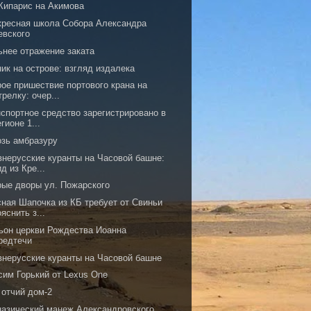
Кипарис на Акимова
кресная школа Собора Александра
евского
ьнее отражение заката
ик на острове: взгляд издалека
рое пришествие портового крана на
трелку: очер...
нспортное средство зарегистрировано в
егионе 1...
озь амбразуру
внерусские куранты на Часовой башне:
ид из Кре...
рые дворы ул. Пожарского
сная Шапочка из КБ требует от Свиньи
ояснить з...
ьон церкви Рождества Иоанна
редтечи
внерусские куранты на Часовой башне
сим Горький от Lexus One
 отчий дом-2
назический манеж Александровского