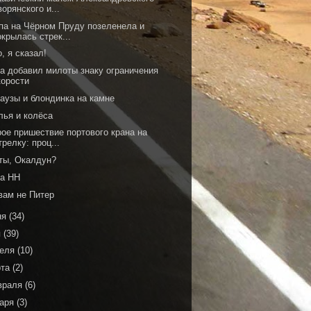
ворянского и...
па на Чёрном Пруду позеленела и
окрылась стрек...
, я сказал!
да добавил милоты знаку ограничения
корости
аузы и блондинка на камне
лья и колёса
рое пришествие портового крана на
трелку: проц...
 ты, Окалдун?
на НН
вам не Питер
ня
(34)
я
(39)
реля
(10)
рта
(2)
враля
(6)
варя
(3)