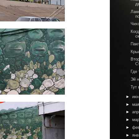
д
Лам
п
Чихо
Ког
с
Пакг
Кры
Вто
С
Где
Эй 
Тут 
►
ию
►
ма
►
ап
►
ма
►
фе
►
ян