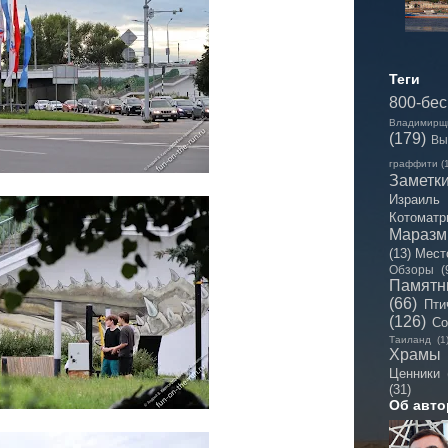
Теги
800-бе
Владимирщ
(179)
Вы
граффити
(
Заметк
Израиль
Котоматр
Мараз
(13)
Мест
Обзоры
(
Памятн
(66)
Пти
(126)
Со
Таиланд
(1
Храмы
Ценники
(31)
Об авто