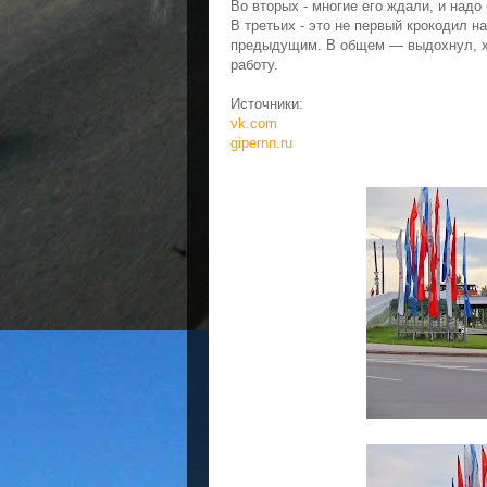
Во вторых - многие его ждали, и над
В третьих - это не первый крокодил н
предыдущим. В общем — выдохнул, хо
работу.
Источники:
vk.com
gipernn.ru