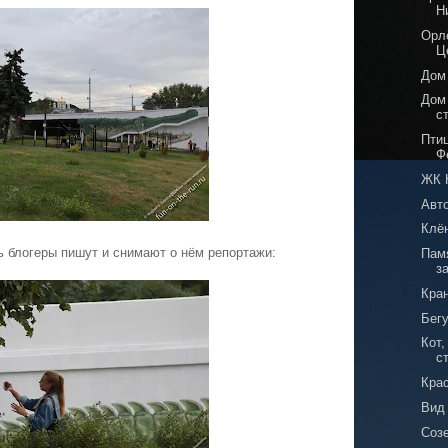
Н
Орлё
Ц
Дом
Дом
с
Пти
Ф
ЖК 
Авт
Клё
ь блогеры пишут и снимают о нём репортажи:
Пам
з
Кран
Бег
Кот
с
Кра
Вид
Соз