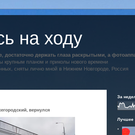
ь на ходу
, достаточно держать глаза раскрытыми, а фотоап
ты крупным планом и приколы нового времени
нных, сняты лично мной в Нижнем Новгороде, Россия
За неде
жегородский, вернулся
Лучшее 