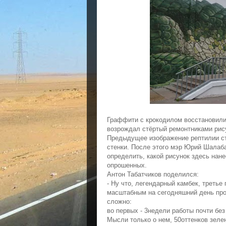
Граффити с крокодилом восстановили
возрождал стёртый ремонтниками рис
Предыдущее изображение рептилии ст
стенки. После этого мэр Юрий Шалаба
определить, какой рисунок здесь нане
опрошенных.
Антон Табатчиков поделился:
- Ну что, легендарный камбек, третье
масштабным на сегодняшний день про
сложно:
во первых - 3недели работы почти бе
Мысли только о нем, 50оттенков зеле