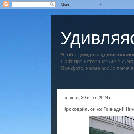
Удивляяс
Чтобы увидеть удивительное
Сайт про исторические объек
Все фото, кроме особо помече
вторник, 30 июля 2024 г.
Крокодайл, он же Геннадий Ни