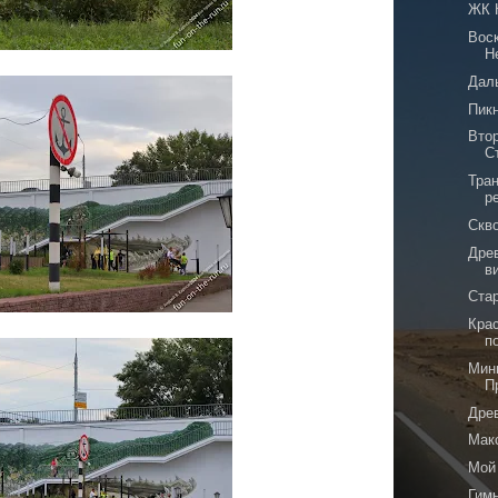
ЖК 
Вос
Н
Дал
Пикн
Вто
С
Тра
р
Скв
Дре
в
Ста
Кра
п
Мин
П
Дре
Мак
Мой
Гим