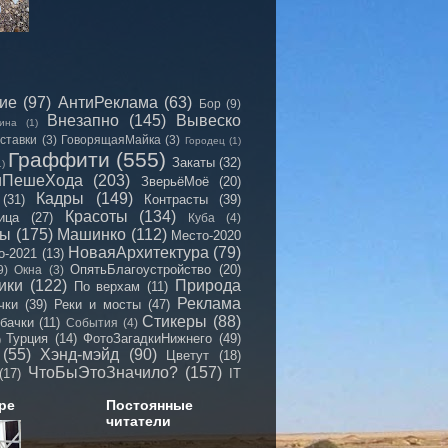
сие
(97)
АнтиРеклама
(63)
Бор
(9)
Внезапно
(145)
Вывеско
ина
(1)
ставки
(3)
ГоворящаяМайка
(3)
Городец
(1)
Граффити
(555)
Закаты
(32)
1)
иПешеХода
(203)
ЗверьёМоё
(20)
Кадры
(149)
(31)
Контрасты
(39)
Красоты
(134)
ица
(27)
Куба
(4)
мы
(175)
Машинко
(112)
Место-2020
НоваяАрхитектура
(79)
о-2021
(13)
ОпятьБлагоустройство
(20)
9)
Окна
(3)
ики
(122)
Природа
По верхам
(11)
Реклама
чки
(39)
Реки и мосты
(47)
Стикеры
(88)
бачки
(11)
События
(4)
Турция
(14)
ФотоЗагадкиНижнего
(49)
)
(55)
Хэнд-мэйд
(90)
Цветут
(18)
ЧтоБыЭтоЗначило?
(157)
(17)
IT
ре
Постоянные
читатели