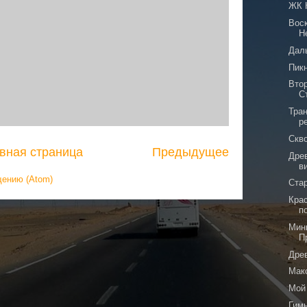
ЖК 
Вос
Н
Дал
Пикн
Вто
С
Тра
р
Скв
вная страница
Предыдущее
Дре
в
щению (Atom)
Ста
Кра
п
Мин
П
Дре
Мак
Мой
Гим