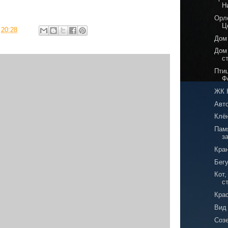
Н
Орлё
Ц
в
20:28
Дом
Дом
с
Пти
Ф
ЖК 
Авт
Клё
Пам
з
Кран
Бег
Кот
с
Кра
Вид
Соз