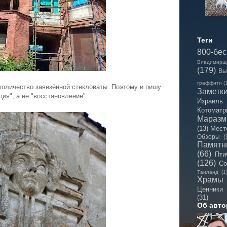
Теги
800-бе
Владимирщ
(179)
Вы
граффити
(
количество завезённой стекловаты. Поэтому и пишу
Заметк
ция", а не "восстановление".
Израиль
Котоматр
Мараз
(13)
Мест
Обзоры
(
Памятн
(66)
Пти
(126)
Со
Таиланд
(1
Храмы
Ценники
(31)
Об авто