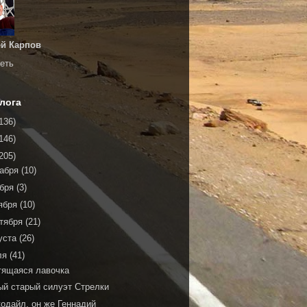
й Карпов
еть
лога
136)
146)
205)
кабря
(10)
ября
(3)
ября
(10)
тября
(21)
уста
(26)
ля
(41)
тящаяся лавочка
ый старый силуэт Стрелки
кодайл, он же Геннадий