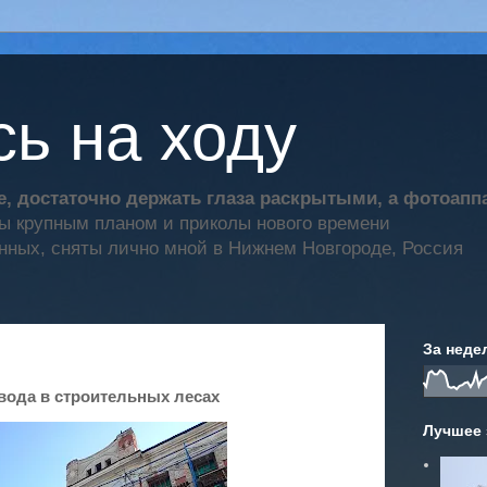
ь на ходу
, достаточно держать глаза раскрытыми, а фотоап
ты крупным планом и приколы нового времени
нных, сняты лично мной в Нижнем Новгороде, Россия
За неде
вода в строительных лесах
Лучшее 