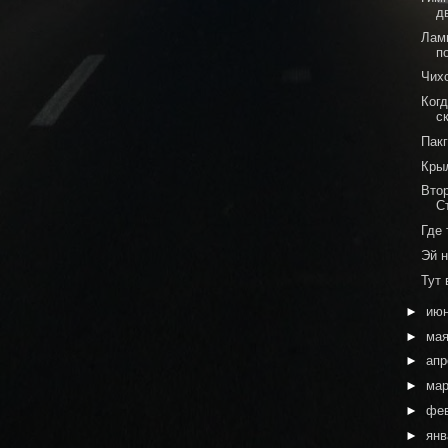
д
Лам
п
Чихо
Ког
с
Пакг
Кры
Вто
С
Где
Эй 
Тут 
►
ию
►
ма
►
ап
►
ма
►
фе
►
ян