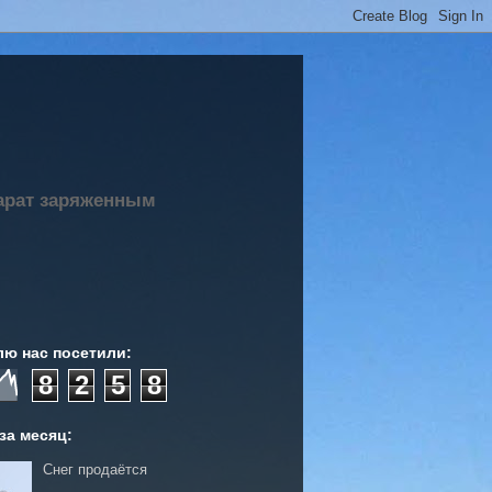
парат заряженным
лю нас посетили:
8
2
5
8
за месяц:
Снег продаётся