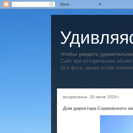
Удивляяс
Чтобы увидеть удивительное
Сайт про исторические объек
Все фото, кроме особо помече
воскресенье, 28 июля 2024 г.
Дом директора Сормовского за