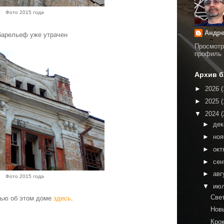
Фото 2015 года
Андре
барельеф уже утрачен
Просмотр
профиль
Архив б
►
2026
(
►
2025
(
▼
2024
(
►
де
►
но
►
окт
►
сен
►
авг
Фото 2015 года
▼
ию
Све
атью об этом доме
здесь
.
Нов
Кро