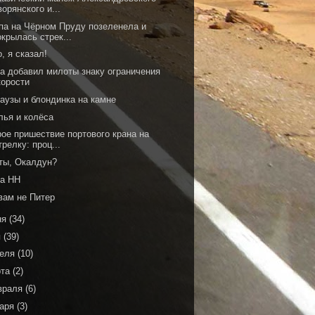
ворянского и...
па на Чёрном Пруду позеленела и
окрылась стрек...
, я сказал!
да добавил милоты знаку ограничения
корости
аузы и блондинка на камне
лья и колёса
рое пришествие портового крана на
трелку: проц...
 ты, Окалдун?
на НН
вам не Питер
ня
(34)
я
(39)
реля
(10)
рта
(2)
враля
(6)
варя
(3)