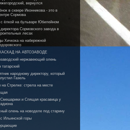
ижегородский, вернулся
нок в сквере Иконникова - это в
ентре Сормова
 с ёлкой на бульваре Юбилейном
 директора Сормовского завода в
троительных лесах
цы Хичкока на набережной
едоровского
КАСКАД НА АВТОЗАВОДЕ
озаводский нержавеющий олень
н татарский
ятник народному директору, который
апустил Газель
 на Стрелке: стрела на месте
ущая
, Смешарики и Спящая красавица у
тадиона
сный олень на новоделе под старину
 с Ильинской горы
ерцающие