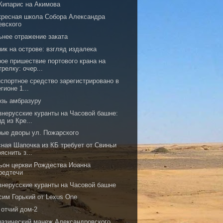
Кипарис на Акимова
кресная школа Собора Александра
евского
ьнее отражение заката
ик на острове: взгляд издалека
рое пришествие портового крана на
трелку: очер...
нспортное средство зарегистрировано в
егионе 1...
озь амбразуру
внерусские куранты на Часовой башне:
ид из Кре...
рые дворы ул. Пожарского
сная Шапочка из КБ требует от Свиньи
ояснить з...
ьон церкви Рождества Иоанна
редтечи
внерусские куранты на Часовой башне
сим Горький от Lexus One
 отчий дом-2
назический манеж Александровского