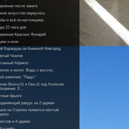
ережная после заката
вное искусство вернулось
лбы и всё по-настоящему
да 22 часа дня
ережная Красных Фонарей
ики и кони
ий Карандаш за Книжный Новгород
ёртый Чкалов
усанный Абрикос
мплин и около. Виды с высоты
ой комплекс "Парус"
яние Волги-21 и Оки-11 под Колесом
бозрения. Е...
атные брызги
единяющий ракурс на 2 церкви
рана на Стрелке появился жёлтый
ормоз
рестов и 4 церкви
й и небо