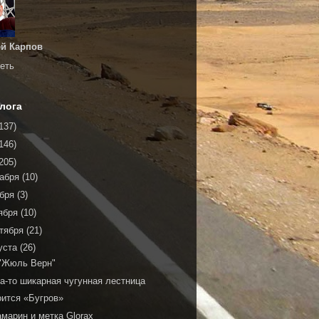
й Карпов
еть
лога
137)
146)
205)
кабря
(10)
ября
(3)
ября
(10)
тября
(21)
уста
(26)
"Жюль Верн"
а-то шикарная чугунная лестница
оится «Бугров»
марин и метка Glorax