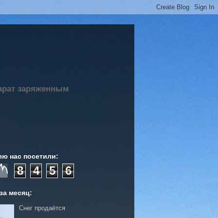
парат заряженным
лю нас посетили:
8
4
5
6
за месяц:
Снег продаётся