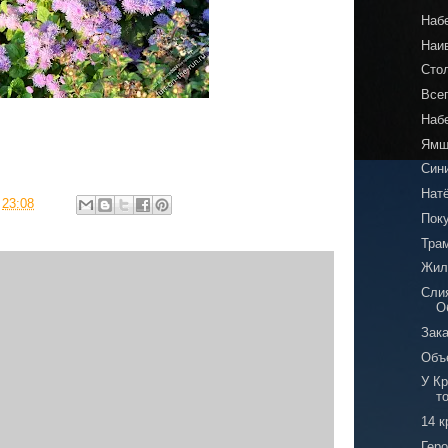
Наб
Наи
Сто
Всег
Наб
Ямщ
Син
Нат
в
23:08
Пок
Тра
Жил
Сли
О
Зак
Объ
У К
т
14 к
Геро