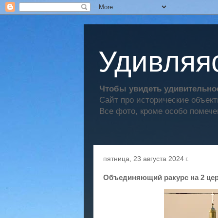
Удивляяс
Чтобы увидеть удивительное
Сайт про исторические объек
Все фото, кроме особо помече
пятница, 23 августа 2024 г.
Объединяющий ракурс на 2 це