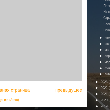
Пле
Из 
Стр
Чае
Новы
►
ию
►
ию
►
ма
►
ап
►
ма
►
фе
►
ян
►
2023
(
►
2022
(
вная страница
Предыдущее
►
2021
(
щению (Atom)
►
2020
(
►
2019
(