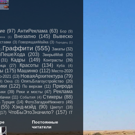
сие
(97)
АнтиРеклама
(63)
Бор
(9)
Внезапно
(145)
Вывеско
ина
(1)
ставки
(3)
ГоворящаяМайка
(3)
Городец
(1)
Граффити
(555)
Закаты
(32)
1)
иПешеХода
(203)
ЗверьёМоё
(20)
Кадры
(149)
(31)
Контрасты
(39)
Красоты
(134)
ица
(27)
Куба
(4)
мы
(175)
Машинко
(112)
Место-2020
НоваяАрхитектура
(79)
о-2021
(13)
ОпятьБлагоустройство
(20)
9)
Окна
(3)
ики
(122)
Природа
По верхам
(11)
Реклама
чки
(39)
Реки и мосты
(47)
Стикеры
(88)
бачки
(11)
События
(4)
Турция
(14)
ФотоЗагадкиНижнего
(49)
)
(55)
Хэнд-мэйд
(90)
Цветут
(18)
ЧтоБыЭтоЗначило?
(157)
(17)
IT
ре
Постоянные
читатели