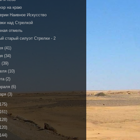
нэр на краю
серии Наивное Искусство
ижи над Стрелкой
чная отмель
й старый силуэт Стрелки - 2
ля
(41)
ня
(34)
я
(39)
реля
(10)
рта
(2)
враля
(6)
варя
(3)
175)
161)
128)
120)
144)