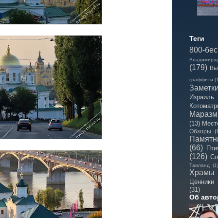
Теги
800-бе
Владимирщ
(179)
Вы
граффити
(
Заметк
Израиль
Котоматр
Мараз
(13)
Мест
Обзоры
(
Памятн
(66)
Пти
(126)
Со
Таиланд
(1
Храмы
Ценники
(31)
Об авто