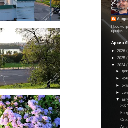
Андре
Просмотр
профиль
Архив б
►
2026
(
►
2025
(
▼
2024
(
►
де
►
но
►
окт
►
сен
▼
авг
ЖК 
Когд
Стр
Аква