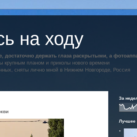
ь на ходу
, достаточно держать глаза раскрытыми, а фотоап
ты крупным планом и приколы нового времени
нных, сняты лично мной в Нижнем Новгороде, Россия
За неде
ркви
Лучшее 