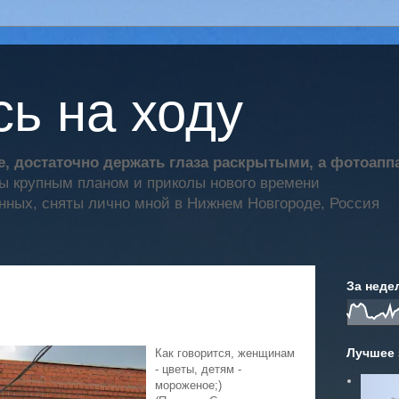
ь на ходу
, достаточно держать глаза раскрытыми, а фотоап
ты крупным планом и приколы нового времени
нных, сняты лично мной в Нижнем Новгороде, Россия
За неде
Лучшее 
Как говорится, женщинам
- цветы, детям -
мороженое;)