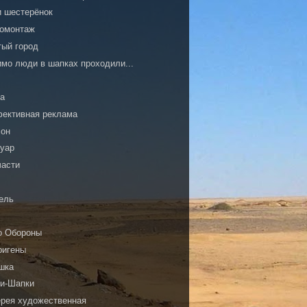
и шестерёнок
омонтаж
тый город
имо люди в шапках проходили...
ка
ективная реклама
сон
туар
части
И
ель
о Обороны
ригены
шка
ки-Шапки
ерея художественная