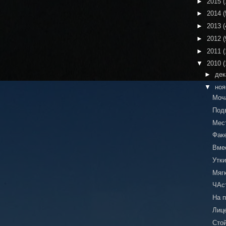
►
2015
(
►
2014
(
►
2013
(
►
2012
(
►
2011
(
▼
2010
(
►
де
▼
но
Моч
Под
Мес
Факе
Вме
Утки
Мяг
ЧАс
На 
Лиц
Сто