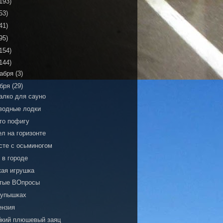
193)
53)
41)
95)
154)
144)
кабря
(3)
ября
(29)
алко для сауно
водные лодки
то пофигу
л на горизонте
сте с осьминогом
 в городе
кая игрушка
тые ВОпросы
пупышках
ензия
йкий плюшевый заяц