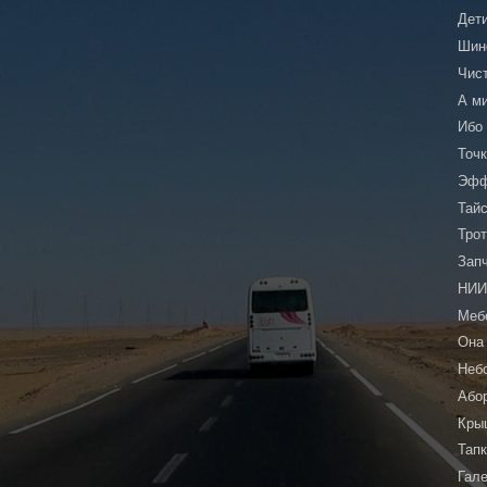
Дет
Шин
Чис
А м
Ибо
Точ
Эфф
Тай
Тро
Зап
НИ
Меб
Она
Неб
Або
Кры
Тап
Гал