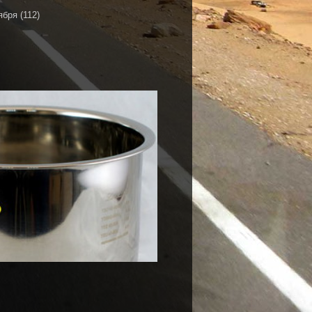
ября
(112)