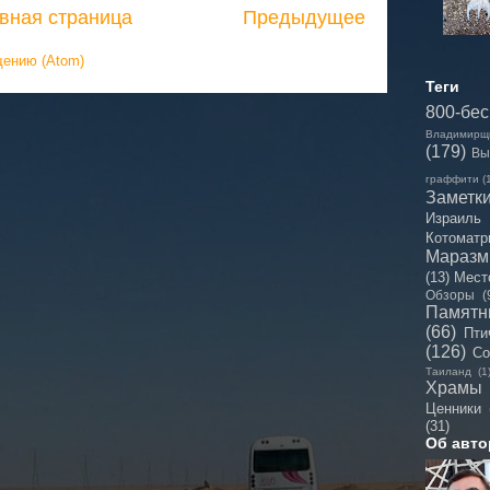
вная страница
Предыдущее
щению (Atom)
Теги
800-бе
Владимирщ
(179)
Вы
граффити
(
Заметк
Израиль
Котоматр
Мараз
(13)
Мест
Обзоры
(
Памятн
(66)
Пти
(126)
Со
Таиланд
(1
Храмы
Ценники
(31)
Об авто