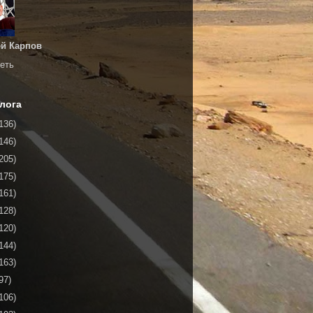
й Карпов
еть
лога
136)
146)
205)
175)
161)
128)
120)
144)
163)
97)
106)