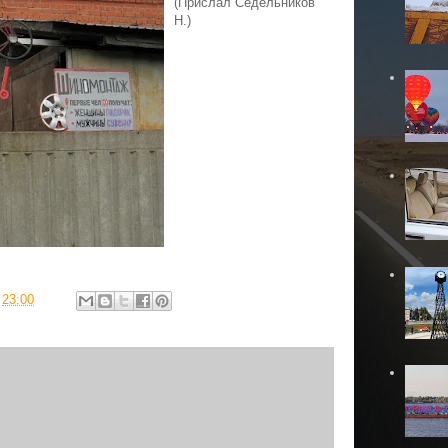
(Прислал Седельников
Н.)
в
23:00