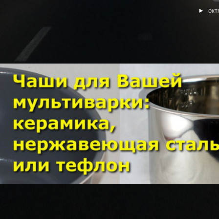
►
окт