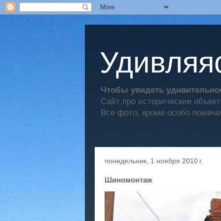
Удивляяс
Чтобы увидеть удивительное
Сайт про исторические объек
Все фото, кроме особо помече
понедельник, 1 ноября 2010 г.
Шиномонтаж