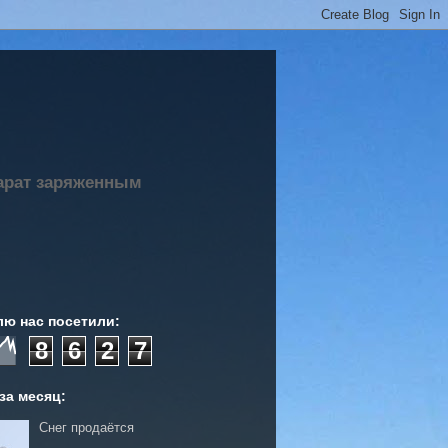
парат заряженным
лю нас посетили:
8
6
2
7
за месяц:
Снег продаётся