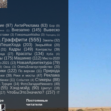
сие
(97)
АнтиРеклама
(63)
Бор
(9)
Внезапно
(145)
Вывеско
ина
(1)
ставки
(3)
ГоворящаяМайка
(3)
Городец
(1)
Граффити
(555)
Закаты
(32)
1)
иПешеХода
(203)
ЗверьёМоё
(20)
Кадры
(149)
(31)
Контрасты
(39)
Красоты
(134)
ица
(27)
Куба
(4)
мы
(175)
Машинко
(112)
Место-2020
НоваяАрхитектура
(79)
о-2021
(13)
ОпятьБлагоустройство
(20)
9)
Окна
(3)
ики
(122)
Природа
По верхам
(11)
Реклама
чки
(39)
Реки и мосты
(47)
Стикеры
(88)
бачки
(11)
События
(4)
Турция
(14)
ФотоЗагадкиНижнего
(49)
)
(55)
Хэнд-мэйд
(90)
Цветут
(18)
ЧтоБыЭтоЗначило?
(157)
(17)
IT
ре
Постоянные
читатели