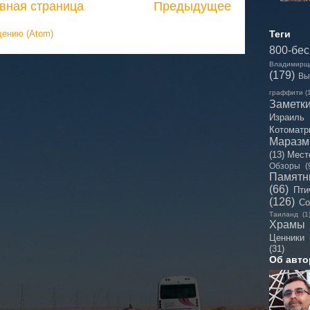
вная страница
Предыдущее
щению (Atom)
Теги
800-бе
Владимирщ
(179)
Вы
граффити
(
Заметк
Израиль
Котоматр
Мараз
(13)
Мест
Обзоры
(
Памятн
(66)
Пти
(126)
Со
Таиланд
(1
Храмы
Ценники
(31)
Об авто