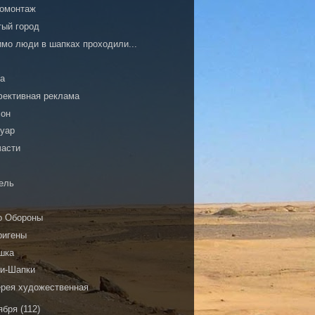
омонтаж
тый город
имо люди в шапках проходили...
ка
ективная реклама
сон
туар
части
И
ель
о Обороны
ригены
шка
ки-Шапки
ерея художественная
ября
(112)