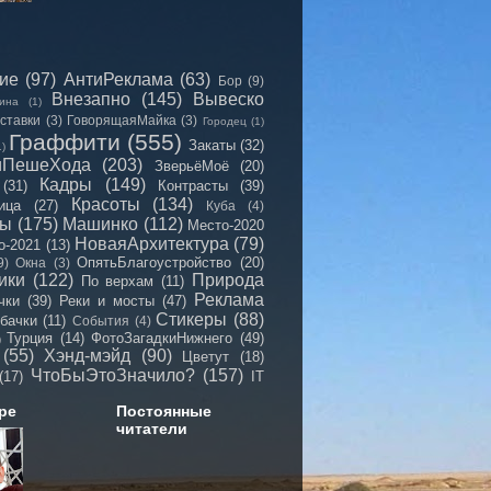
сие
(97)
АнтиРеклама
(63)
Бор
(9)
Внезапно
(145)
Вывеско
ина
(1)
ставки
(3)
ГоворящаяМайка
(3)
Городец
(1)
Граффити
(555)
Закаты
(32)
1)
иПешеХода
(203)
ЗверьёМоё
(20)
Кадры
(149)
(31)
Контрасты
(39)
Красоты
(134)
ица
(27)
Куба
(4)
мы
(175)
Машинко
(112)
Место-2020
НоваяАрхитектура
(79)
о-2021
(13)
ОпятьБлагоустройство
(20)
9)
Окна
(3)
ики
(122)
Природа
По верхам
(11)
Реклама
чки
(39)
Реки и мосты
(47)
Стикеры
(88)
бачки
(11)
События
(4)
Турция
(14)
ФотоЗагадкиНижнего
(49)
)
(55)
Хэнд-мэйд
(90)
Цветут
(18)
ЧтоБыЭтоЗначило?
(157)
(17)
IT
ре
Постоянные
читатели