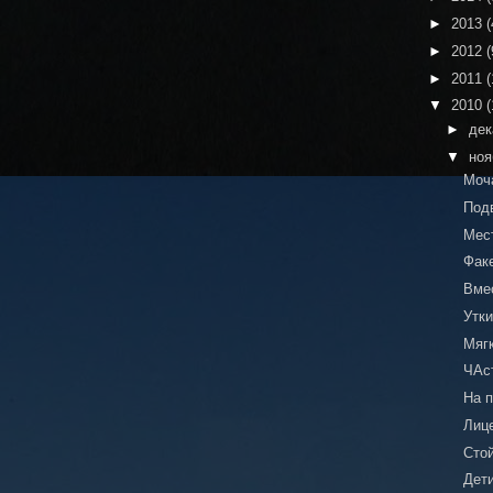
►
2013
(
►
2012
(
►
2011
(
▼
2010
(
►
де
▼
но
Моч
Под
Мес
Факе
Вме
Утки
Мяг
ЧАс
На 
Лиц
Сто
Дет