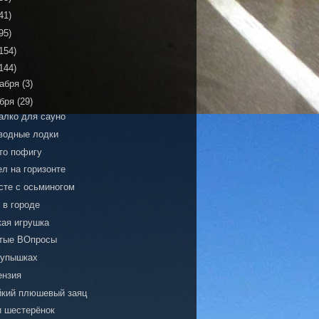
41)
95)
154)
144)
кабря
(3)
ября
(29)
алко для сауно
водные лодки
то пофигу
л на горизонте
сте с осьминогом
 в городе
кая игрушка
тые ВОпросы
пупышках
ензия
йкий плюшевый заяц
и шестерёнок