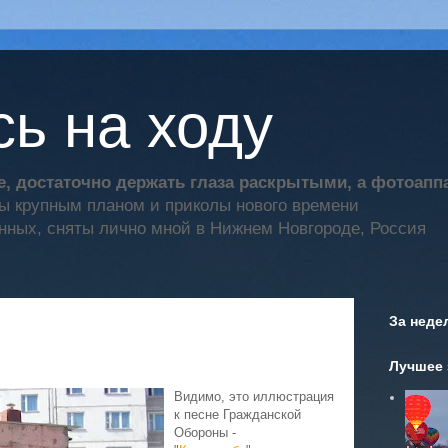
ь на ходу
, достаточно держать глаза раскрытыми, а фотоап
ты крупным планом и приколы нового времени
нных, сняты лично мной в Нижнем Новгороде, Россия
За неде
Лучшее 
Видимо, это иллюстрация
к песне Гражданской
Обороны -