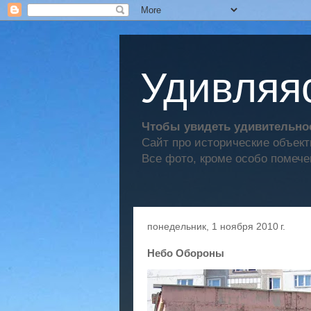
Удивляяс
Чтобы увидеть удивительное
Сайт про исторические объек
Все фото, кроме особо помече
понедельник, 1 ноября 2010 г.
Небо Обороны