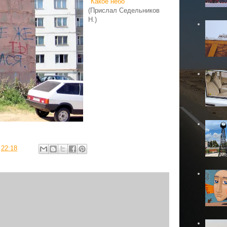
"
Какое небо
"
(Прислал Седельников
Н.)
в
22:18