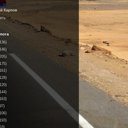
й Карпов
еть
лога
136)
146)
205)
175)
161)
128)
120)
144)
163)
97)
106)
193)
53)