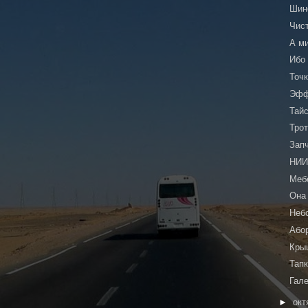
Шин
Чис
А м
Ибо
Точ
Эфф
Тай
Тро
Зап
НИ
Меб
Она
Неб
Або
Кры
Тап
Гал
►
окт