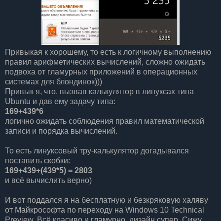
Привыкая к хорошему, то есть к логичному выполнению
правил арифметических вычислений, сложно ожидать
подвоха от гламурных приложений в операционных
системах для блондинок)))
Привык я, что, вызвав калькулятор в линуксах типа
Ubuntu и дав ему задачу типа:
169+439*6
логично ожидать соблюдения правил математической
записи и порядка вычислений.
То есть линуксовый тру-калькулятор догадывался
поставить скобки:
169+
439+
(439*5) = 2803
и всё вычислить верно)
И вот поддался я на бесплатную и безкряковую халяву
от Майкрософта по переходу на Windows 10 Technical
Preview. Всё красиво и гламурно, дизайн супер. Сижу,