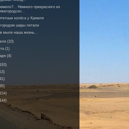
емело?... Немного прекрасного из
ижегородско...
итетные колёса у Кремля
 городом шары летали
в мыле наша жизнь...
реля
(10)
рта
(1)
варя
(4)
193)
53)
41)
95)
154)
144)