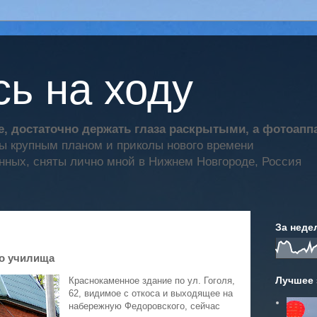
ь на ходу
, достаточно держать глаза раскрытыми, а фотоап
ты крупным планом и приколы нового времени
нных, сняты лично мной в Нижнем Новгороде, Россия
За неде
о училища
Лучшее 
Краснокаменное здание по ул. Гоголя,
62, видимое с откоса и выходящее на
набережную Федоровского, сейчас