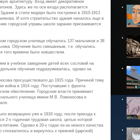
вую архитектуру. Вход имеет декоративное
лонов. Здесь же по оси входа располагается
Здание в стиле модерн было построено в 1910-1913
шнякова. И хотя строительство здания началось еще в
шению городской управы школе заранее присваивается
ком городском училище обучалось 137 мальчиков и 38
ьчика. Обучение было смешанным, т.е. обучались
ля того времени было новшеством.
ем в учебное заведение детей всех сословий на
отдельное обучение подразумевалась, однако на
осова просуществовало до 1915 года. Причиной тому
я война в 1914 году. Поступавшие с фронта
ском обеспечении. Городские власти принимают
ачального училища имени М.В. Ломоносова и
таля.
ло возвращено уже в 1918 году, после прихода к
ся 2-х годичная трудовая школа, целью которой
спитание. Однако в 20-х годах из-за низкого качества
о спохватилось и вернулось к прежней (царской)