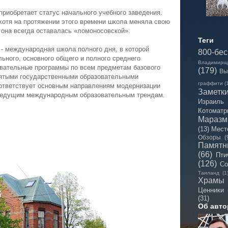
риобретает статус начального учебного заведения.
 хотя на протяжении этого времени школа меняла свою
она всегда оставалась «ломоносовской».
Теги
 - международная школа полного дня, в которой
800-бе
ьного, основного общего и полного среднего
Владимирщ
овательные программы по всем предметам базового
(179)
Вы
инятыми государственными образовательными
граффити
(
ответствует основным направлениям модернизации
Заметк
 ведущим международным образовательным трендам.
Израиль
Котоматр
Мараз
(13)
Мест
Обзоры
(
Памятн
(66)
Пти
(126)
Со
Таиланд
(1
Храмы
Ценники
(31)
Об авто