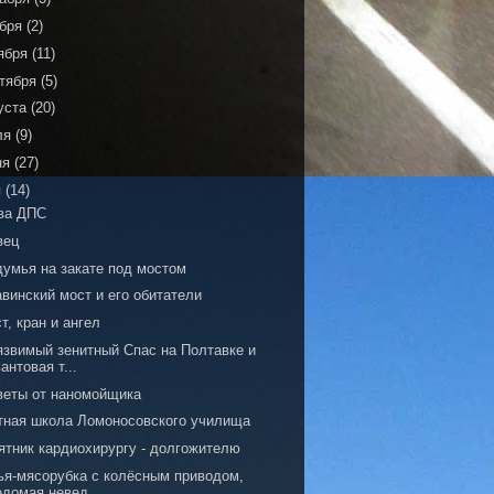
ября
(2)
ября
(11)
тября
(5)
уста
(20)
ля
(9)
ня
(27)
я
(14)
ва ДПС
вец
думья на закате под мостом
винский мост и его обитатели
т, кран и ангел
язвимый зенитный Спас на Полтавке и
вантовая т...
веты от наномойщика
тная школа Ломоносовского училища
ятник кардиохирургу - долгожителю
ья-мясорубка с колёсным приводом,
едомая невед...