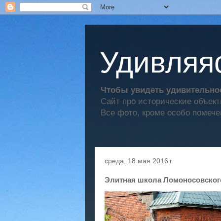
Удивляяс
Чтобы увидеть удивительное
Сайт про исторические объек
Все фото, кроме особо помече
среда, 18 мая 2016 г.
Элитная школа Ломоносовског