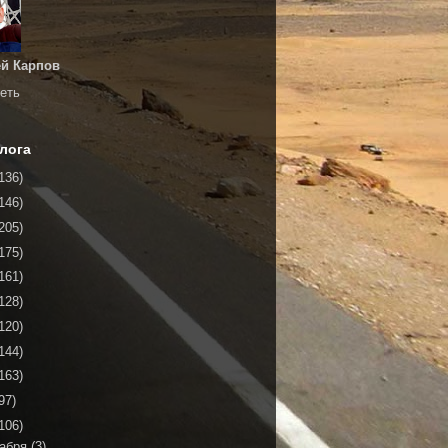
й Карпов
еть
лога
136)
146)
205)
175)
161)
128)
120)
144)
163)
97)
106)
кабря
(3)