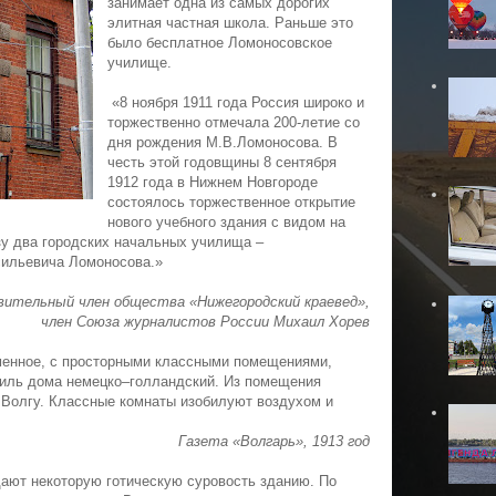
занимает одна из самых дорогих
элитная частная школа. Раньше это
было бесплатное Ломоносовское
училище.
«8 ноября 1911 года Россия широко и
торжественно отмечала 200-летие со
дня рождения М.В.Ломоносова. В
честь этой годовщины 8 сентября
1912 года в Нижнем Новгороде
состоялось торжественное открытие
нового учебного здания с видом на
зу два городских начальных училища –
сильевича Ломоносова.»
ительный член общества «Нижегородский краевед»,
член Союза журналистов России Михаил Хорев
менное, с просторными классными помещениями,
тиль дома немецко–голландский. Из помещения
 Волгу. Классные комнаты изобилуют воздухом и
Газета «Волгарь», 1913 год
дают некоторую готическую суровость зданию. По