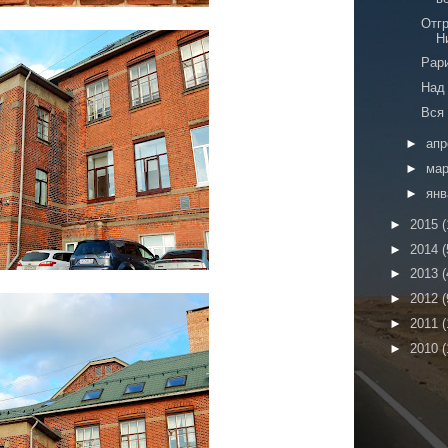
Отгр
Н
Рар
Над
Вся 
►
ап
►
ма
►
ян
►
2015
(
►
2014
(
►
2013
(
►
2012
(
►
2011
(
►
2010
(