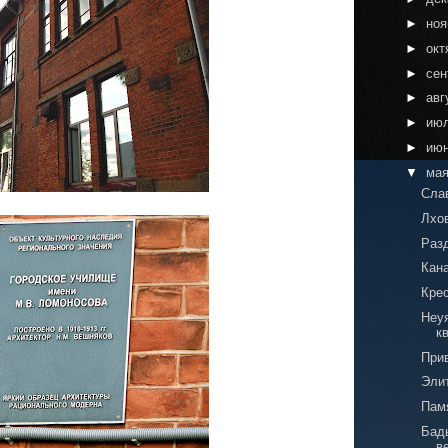
►
но
►
окт
►
сен
►
авг
►
ию
►
ию
▼
ма
Сла
Лхо
Раз
Кана
Крес
Неу
к
При
Эли
Пам
Бад
в