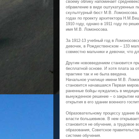
своему облику напоминает средневеко
обрамление в виде оштукатуренных пи
скульптурный бюст М.В. Ломоносова. 
годах по проекту архитектора Н.М.Ве
1910 году, однако в 1911 году по ре
имя М.В. Ломоносова.
За 1912-13 учебный год в Ломоносовс
девочек, в Рождественском – 133 мал
совместно мальчики и девочки, что д
Другим нововведением становится при
бесплатной основе. И хотя плата за 
практике так и не была введена.
Начальное училище имени М.В. Ломон
становится начавшаяся Первая мирова
раненные бойцы нуждались в медицин
вынужденное решение – о закрытии н
открытия в его здании военного госпи
Образовательному процессу здание бы
власти большевиков. В нем открывает
становится не обучение, а трудовое во
образования, Советское правительств
системе обучения.