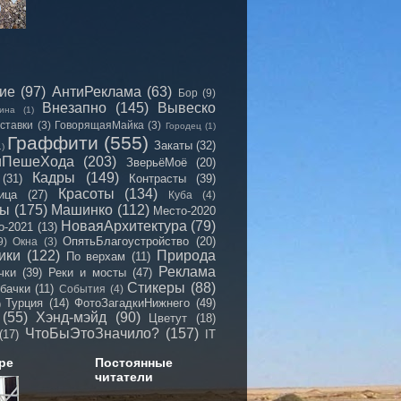
сие
(97)
АнтиРеклама
(63)
Бор
(9)
Внезапно
(145)
Вывеско
ина
(1)
ставки
(3)
ГоворящаяМайка
(3)
Городец
(1)
Граффити
(555)
Закаты
(32)
1)
иПешеХода
(203)
ЗверьёМоё
(20)
Кадры
(149)
(31)
Контрасты
(39)
Красоты
(134)
ица
(27)
Куба
(4)
мы
(175)
Машинко
(112)
Место-2020
НоваяАрхитектура
(79)
о-2021
(13)
ОпятьБлагоустройство
(20)
9)
Окна
(3)
ики
(122)
Природа
По верхам
(11)
Реклама
чки
(39)
Реки и мосты
(47)
Стикеры
(88)
бачки
(11)
События
(4)
Турция
(14)
ФотоЗагадкиНижнего
(49)
)
(55)
Хэнд-мэйд
(90)
Цветут
(18)
ЧтоБыЭтоЗначило?
(157)
(17)
IT
ре
Постоянные
читатели