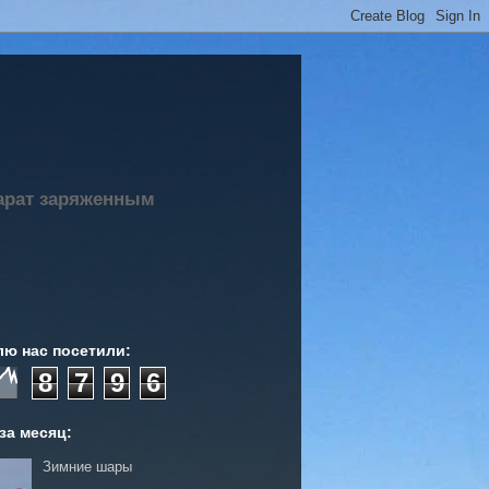
парат заряженным
лю нас посетили:
8
7
9
6
за месяц:
Зимние шары