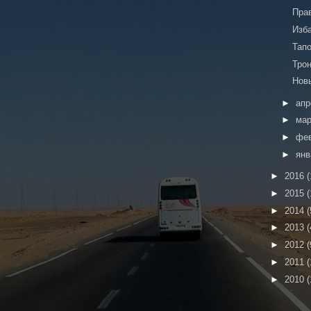
Пра
Изб
Тап
Тро
Нов
►
ап
►
ма
►
фе
►
ян
►
2016
(
►
2015
(
►
2014
(
►
2013
(
►
2012
(
►
2011
(
►
2010
(