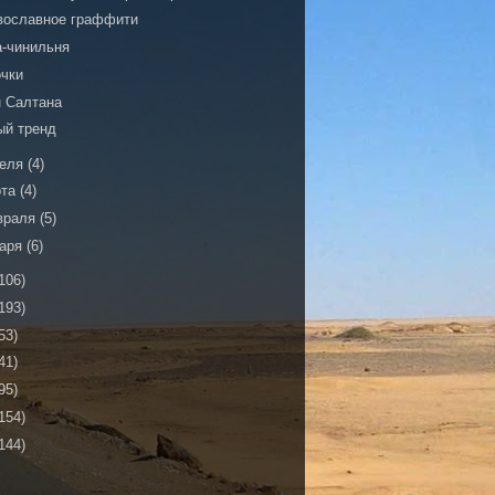
вославное граффити
а-чинильня
очки
н Салтана
ый тренд
реля
(4)
рта
(4)
враля
(5)
варя
(6)
106)
193)
53)
41)
95)
154)
144)