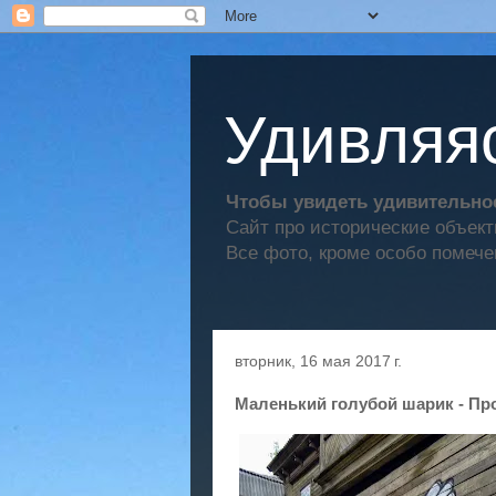
Удивляяс
Чтобы увидеть удивительное
Сайт про исторические объек
Все фото, кроме особо помече
вторник, 16 мая 2017 г.
Маленький голубой шарик - Про