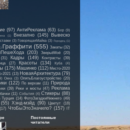
сие
(97)
АнтиРеклама
(63)
Бор
(9)
Внезапно
(145)
Вывеско
ина
(1)
ставки
(3)
ГоворящаяМайка
(3)
Городец
(1)
Граффити
(555)
Закаты
(32)
1)
иПешеХода
(203)
ЗверьёМоё
(20)
Кадры
(149)
(31)
Контрасты
(39)
Красоты
(134)
ица
(27)
Куба
(4)
мы
(175)
Машинко
(112)
Место-2020
НоваяАрхитектура
(79)
о-2021
(13)
ОпятьБлагоустройство
(20)
9)
Окна
(3)
ики
(122)
Природа
По верхам
(11)
Реклама
чки
(39)
Реки и мосты
(47)
Стикеры
(88)
бачки
(11)
События
(4)
Турция
(14)
ФотоЗагадкиНижнего
(49)
)
(55)
Хэнд-мэйд
(90)
Цветут
(18)
ЧтоБыЭтоЗначило?
(157)
(17)
IT
ре
Постоянные
читатели