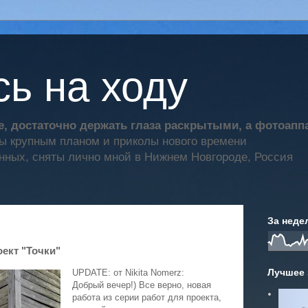
ь на ходу
, достаточно держать глаза раскрытыми, а фотоап
ты крупным планом и приколы нового времени
нных, сняты лично мной в Нижнем Новгороде, Россия
За неде
ект "Точки"
Лучшее 
UPDATE: от Nikita Nomerz:
Добрый вечер!) Все верно, новая
работа из серии работ для проекта,