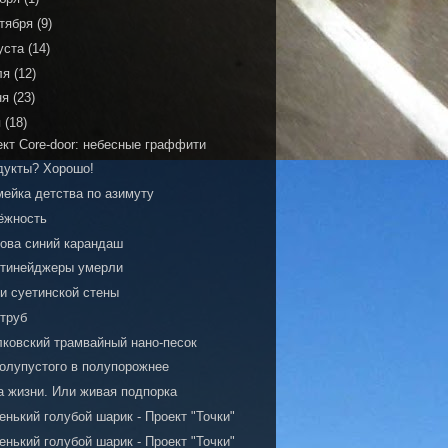
тября
(9)
уста
(14)
ля
(12)
ня
(23)
я
(18)
ект Core-door: небесные граффити
дукты? Хорошо!
мейка детства по азимуту
ёжность
нова синий карандаш
 тинейджеры умерли
и суетинской стены
 труб
лковский трамвайный нано-песок
полупустого в полупорожнее
а жизни. Или живая подпорка
нький голубой шарик - Проект "Точки"
нький голубой шарик - Проект "Точки"