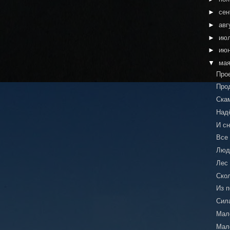
►
сен
►
авг
►
ию
►
ию
▼
ма
Про
Про
Ска
Над
И с
Все
Люд
Лес
Ско
Из 
Сил
Мале
Мале