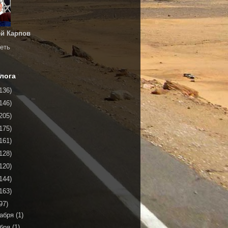
й Карпов
еть
лога
136)
146)
205)
175)
161)
128)
120)
144)
163)
97)
кабря
(1)
ября
(1)