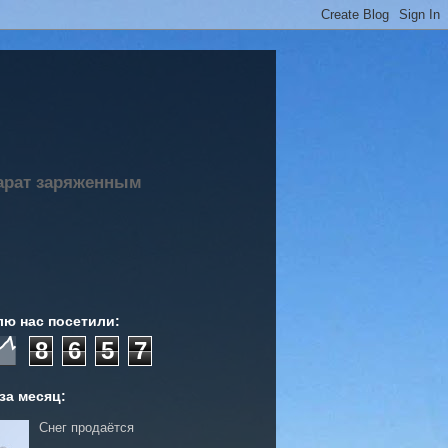
парат заряженным
лю нас посетили:
8
6
5
7
за месяц:
Снег продаётся