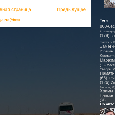
вная страница
Предыдущее
щению (Atom)
Теги
800-бе
Владимирщ
(179)
Вы
граффити
(
Заметк
Израиль
Котоматр
Мараз
(13)
Мест
Обзоры
(
Памятн
(66)
Пти
(126)
Со
Таиланд
(1
Храмы
Ценники
(31)
Об авто