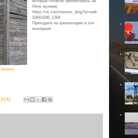
который готовлю презентовать на
Ночь музеев)
https://vk.com/nomerz_blog?w=wall-
50661696_1368
Приходите на презентацию в эти
выходные
Nomerz
т
в
14:41