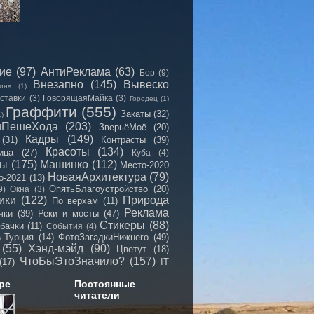
сие
(97)
АнтиРеклама
(63)
Бор
(9)
Внезапно
(145)
Вывеско
ина
(1)
ставки
(3)
ГоворящаяМайка
(3)
Городец
(1)
Граффити
(555)
Закаты
(32)
1)
иПешеХода
(203)
ЗверьёМоё
(20)
Кадры
(149)
(31)
Контрасты
(39)
Красоты
(134)
ица
(27)
Куба
(4)
мы
(175)
Машинко
(112)
Место-2020
НоваяАрхитектура
(79)
о-2021
(13)
ОпятьБлагоустройство
(20)
9)
Окна
(3)
ики
(122)
Природа
По верхам
(11)
Реклама
чки
(39)
Реки и мосты
(47)
Стикеры
(88)
бачки
(11)
События
(4)
Турция
(14)
ФотоЗагадкиНижнего
(49)
)
(55)
Хэнд-мэйд
(90)
Цветут
(18)
ЧтоБыЭтоЗначило?
(157)
(17)
IT
ре
Постоянные
читатели