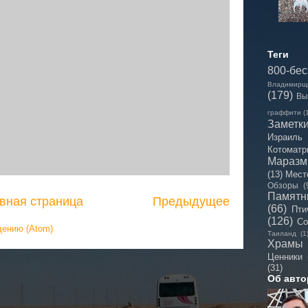
Теги
800-бе
Владимирщ
(179)
Вы
граффити
(
Заметк
Израиль
Котоматр
Мараз
(13)
Мест
Обзоры
(
Памятн
вная страница
Предыдущее
(66)
Пти
(126)
Со
щению (Atom)
Таиланд
(1
Храмы
Ценники
(31)
Об авто