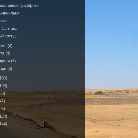
вославное граффити
а-чинильня
очки
н Салтана
ый тренд
реля
(4)
рта
(4)
враля
(5)
варя
(6)
106)
193)
53)
41)
95)
154)
144)