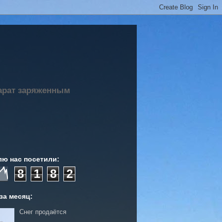
парат заряженным
лю нас посетили:
8
1
8
2
за месяц:
Снег продаётся