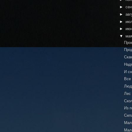
►
сен
►
авг
►
ию
►
ию
▼
ма
Про
Про
Ска
Над
И с
Все
Люд
Лес
Ско
Из 
Сил
Мале
Мале