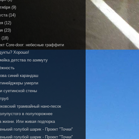
тября
(9)
уста
(14)
ля
(12)
ня
(23)
я
(18)
ект Core-door: небесные граффити
дукты? Хорошо!
мейка детства по азимуту
ёжность
нова синий карандаш
 тинейджеры умерли
и суетинской стены
 труб
лковский трамвайный нано-песок
полупустого в полупорожнее
а жизни. Или живая подпорка
нький голубой шарик - Проект "Точки"
нький голубой шарик - Проект "Точки"