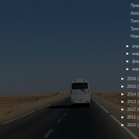
Пра
Изб
Тап
Тро
Нов
►
ап
►
ма
►
фе
►
ян
►
2016
(
►
2015
(
►
2014
(
►
2013
(
►
2012
(
►
2011
(
►
2010
(