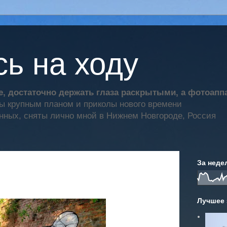
ь на ходу
, достаточно держать глаза раскрытыми, а фотоап
ты крупным планом и приколы нового времени
нных, сняты лично мной в Нижнем Новгороде, Россия
За неде
Лучшее 