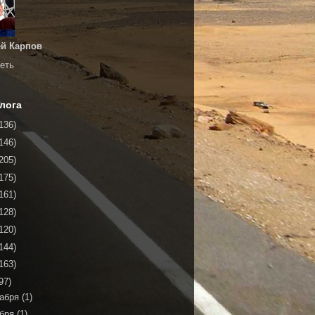
й Карпов
еть
лога
136)
146)
205)
175)
161)
128)
120)
144)
163)
97)
кабря
(1)
ября
(1)