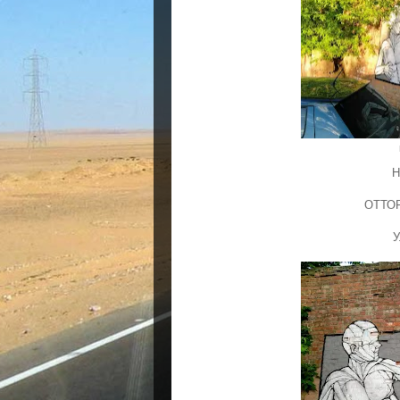
Н
ОТТО
У