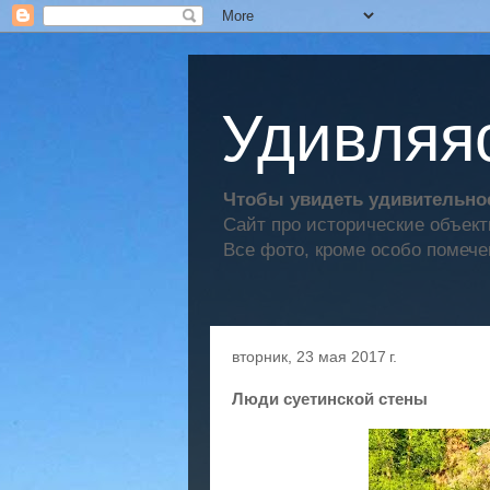
Удивляяс
Чтобы увидеть удивительное
Сайт про исторические объек
Все фото, кроме особо помече
вторник, 23 мая 2017 г.
Люди суетинской стены