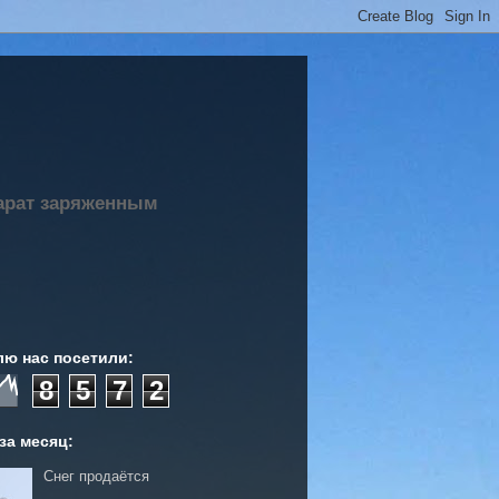
парат заряженным
лю нас посетили:
8
5
7
2
за месяц:
Снег продаётся