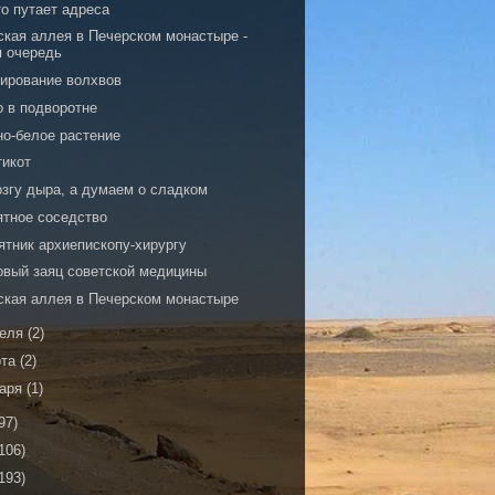
то путает адреса
ская аллея в Печерском монастыре -
я очередь
гирование волхвов
о в подворотне
но-белое растение
тикот
озгу дыра, а думаем о сладком
ятное соседство
ятник архиепископу-хирургу
овый заяц советской медицины
ская аллея в Печерском монастыре
реля
(2)
рта
(2)
варя
(1)
97)
106)
193)