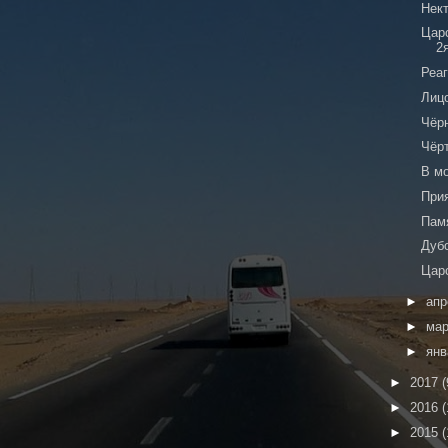
Нек
Цар
2
Реа
Лиц
Чёр
Чёр
В м
При
Пам
Дуб
Цар
►
ап
►
ма
►
ян
►
2017
(
►
2016
(
►
2015
(