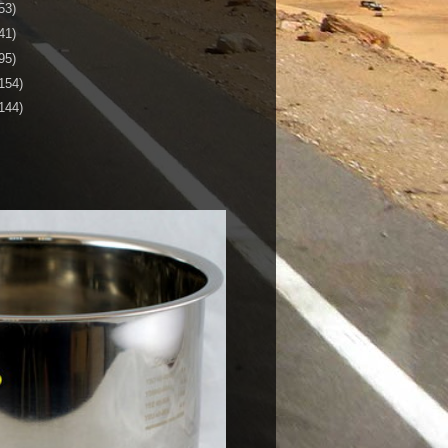
53)
41)
95)
154)
144)