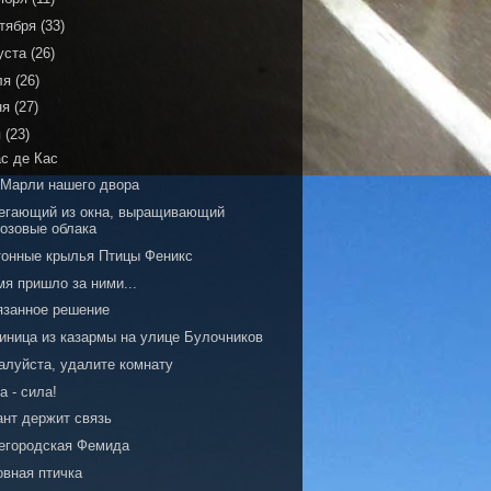
тября
(33)
уста
(26)
ля
(26)
ня
(27)
я
(23)
ас де Кас
 Марли нашего двора
егающий из окна, выращивающий
розовые облака
тонные крылья Птицы Феникс
я пришло за ними...
язанное решение
тиница из казармы на улице Булочников
алуйста, удалите комнату
а - сила!
ант держит связь
егородская Фемида
овная птичка