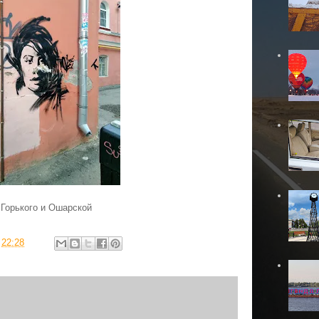
 Горького и Ошарской
в
22:28