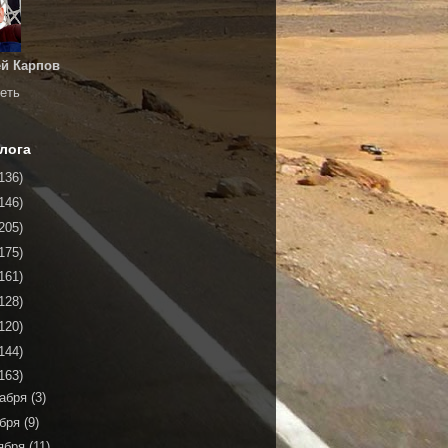
й Карпов
еть
лога
136)
146)
205)
175)
161)
128)
120)
144)
163)
кабря
(3)
ября
(9)
ября
(11)