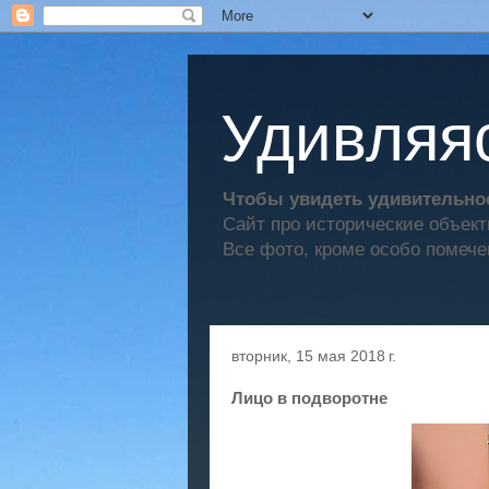
Удивляяс
Чтобы увидеть удивительное
Сайт про исторические объек
Все фото, кроме особо помече
вторник, 15 мая 2018 г.
Лицо в подворотне