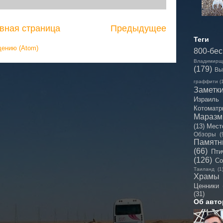
вная страница
Предыдущее
Теги
щению (Atom)
800-бе
Владимирщ
(179)
Вы
граффити
(
Заметк
Израиль
Котоматр
Мараз
(13)
Мест
Обзоры
(
Памятн
(66)
Пти
(126)
Со
Таиланд
(1
Храмы
Ценники
(31)
Об авто