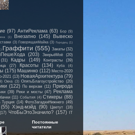
сие
(97)
АнтиРеклама
(63)
Бор
(9)
Внезапно
(145)
Вывеско
ина
(1)
ставки
(3)
ГоворящаяМайка
(3)
Городец
(1)
Граффити
(555)
Закаты
(32)
1)
иПешеХода
(203)
ЗверьёМоё
(20)
Кадры
(149)
(31)
Контрасты
(39)
Красоты
(134)
ица
(27)
Куба
(4)
мы
(175)
Машинко
(112)
Место-2020
НоваяАрхитектура
(79)
о-2021
(13)
ОпятьБлагоустройство
(20)
9)
Окна
(3)
ики
(122)
Природа
По верхам
(11)
Реклама
чки
(39)
Реки и мосты
(47)
Стикеры
(88)
бачки
(11)
События
(4)
Турция
(14)
ФотоЗагадкиНижнего
(49)
)
(55)
Хэнд-мэйд
(90)
Цветут
(18)
ЧтоБыЭтоЗначило?
(157)
(17)
IT
ре
Постоянные
читатели