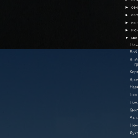
►
сен
►
авг
►
ию
►
ию
▼
ма
Пег
Боб
Выб
г
Кар
Врем
Нав
Гос
Пож
Книг
Атл
Ниж
Дух