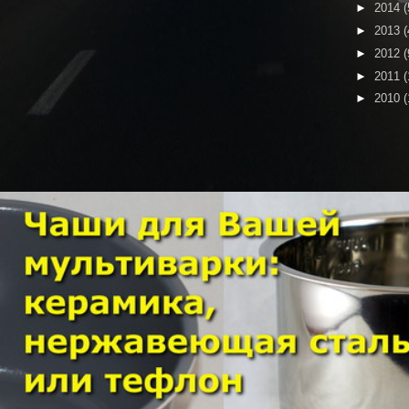
►
2014
(
►
2013
(
►
2012
(
►
2011
(
►
2010
(