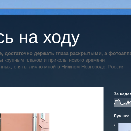
ь на ходу
, достаточно держать глаза раскрытыми, а фотоап
ты крупным планом и приколы нового времени
нных, сняты лично мной в Нижнем Новгороде, Россия
За неде
Лучшее 