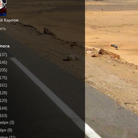
й Карпов
еть
лога
137)
146)
205)
175)
161)
128)
120)
144)
163)
кабря
(3)
ября
(9)
ября
(11)