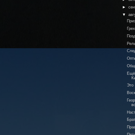
►
сен
▼
авг
При
Гре
Поз
Рел
Сле
Опт
Общ
Ещё
К
Это 
Вос
Гео
в
Нас
Бра
Пра
Пят