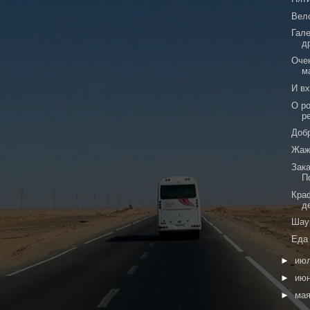
Вел
Гале
д
Оче
м
И вх
О р
р
Доб
Жаж
Зак
П
Кра
д
Шау
Еда
►
ию
►
ию
►
ма