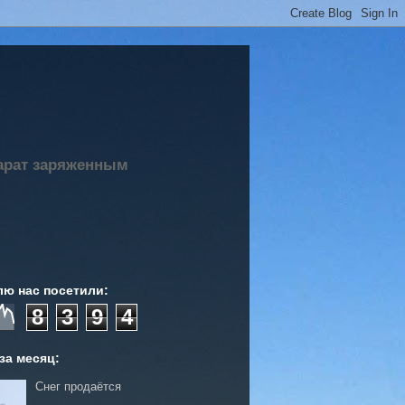
парат заряженным
лю нас посетили:
8
3
9
4
за месяц:
Снег продаётся