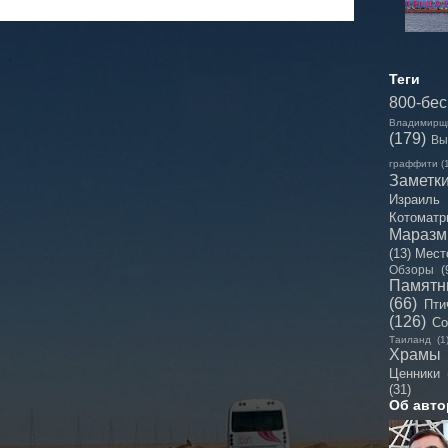
Теги
800-бе
Владимирщ
(179)
Вы
граффити
(
Заметк
Израиль
Котоматр
Мараз
(13)
Мест
Обзоры
(
Памятн
(66)
Пти
(126)
Со
Таиланд
(1
Храмы
Ценники
(31)
Об авто