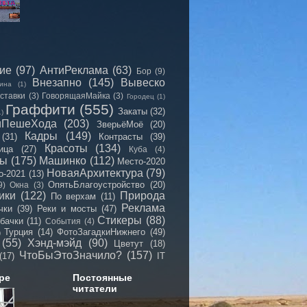
сие
(97)
АнтиРеклама
(63)
Бор
(9)
Внезапно
(145)
Вывеско
ина
(1)
ставки
(3)
ГоворящаяМайка
(3)
Городец
(1)
Граффити
(555)
Закаты
(32)
1)
иПешеХода
(203)
ЗверьёМоё
(20)
Кадры
(149)
(31)
Контрасты
(39)
Красоты
(134)
ица
(27)
Куба
(4)
мы
(175)
Машинко
(112)
Место-2020
НоваяАрхитектура
(79)
о-2021
(13)
ОпятьБлагоустройство
(20)
9)
Окна
(3)
ики
(122)
Природа
По верхам
(11)
Реклама
чки
(39)
Реки и мосты
(47)
Стикеры
(88)
бачки
(11)
События
(4)
Турция
(14)
ФотоЗагадкиНижнего
(49)
)
(55)
Хэнд-мэйд
(90)
Цветут
(18)
ЧтоБыЭтоЗначило?
(157)
(17)
IT
ре
Постоянные
читатели