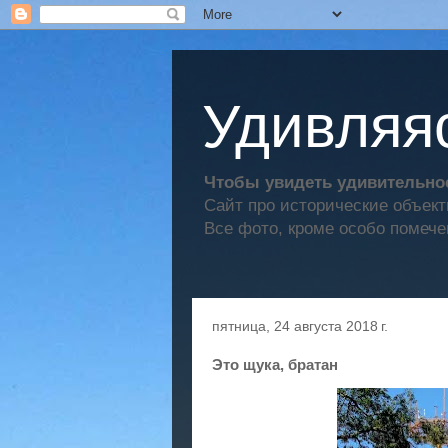
Удивляяс
Чтобы увидеть удивительное
Сайт про исторические объек
Все фото, кроме особо помече
пятница, 24 августа 2018 г.
Это щука, братан