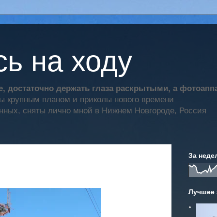
ь на ходу
, достаточно держать глаза раскрытыми, а фотоап
ты крупным планом и приколы нового времени
нных, сняты лично мной в Нижнем Новгороде, Россия
За неде
Лучшее 