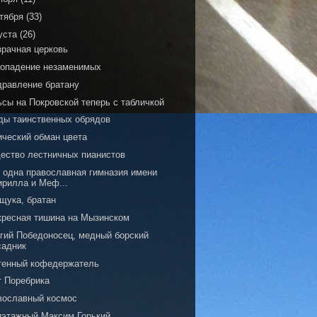
тября
(33)
уста
(26)
зрачная церковь
хопадение незаменимых
дравление братану
ьсы на Покровской теперь с табличкой
ды таинственных обрядов
ический обман цвета
ество лестничных пианистов
 одна православная гимназия имени
ирилла и Меф...
щука, братан
кресная тишина на Мызинском
ргий Победоносец, медный борский
садник
тенный кофедержатель
т Поребрика
вославный космос
иэтажный Максим Горький