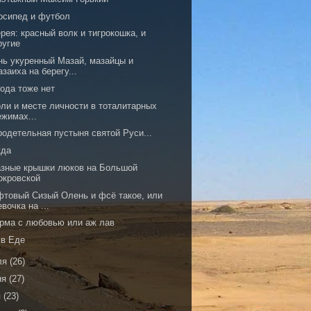
осипед и футбол
рея: красный волк и тигрокошка, и
ругие
нь укуренный Мазай, мазайцы и
азаиха на берегу...
ода тоже нет
оли и месте личности в тоталитарных
ежимах...
родетельная пустыня святой Руси...
да
азные крышки люков на Большой
окровской
фтовый Сизый Олень и фсё такое, или
евочка на ...
рма с любовью или аж лав
 в Еде
ля
(26)
ня
(27)
я
(23)