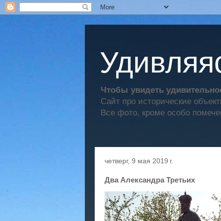
Удивляяс
Чтобы увидеть удивительное
Сайт про исторические объек
Все фото, кроме особо помече
четверг, 9 мая 2019 г.
Два Александра Третьих