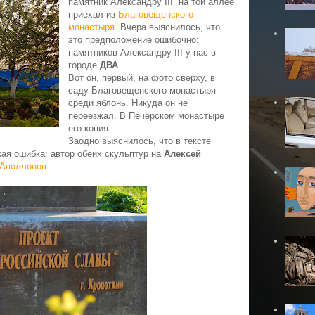
памятник Александру III на той аллее
приехал из
Благовещенского
монастыря
. Вчера выяснилось, что
это предположение ошибочно:
памятников Александру III у нас в
городе
ДВА
.
Вот он, первый, на фото сверху, в
саду Благовещенского монастыря
среди яблонь. Никуда он не
переезжал. В Печёрском монастыре
его копия.
Заодно выяснилось, что в тексте
ая ошибка: автор обеих скульптур на
Алексей
Аполлонов
.