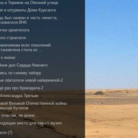
ка и Теремок на Обозной улице
ря и штурвалы Дома Курсанта
д был назван в честь чекиста,
снователя ВЧК
етки орнитолога
ело строителя
раничникам всех поколений
становлена стела из ...
 к жизни
йное дно Сердца Нижнего
пись по синему забору
ые обитатели новой набережной-2
щё раз про Крокодила-2
 Александра Третьих
овой Великой Отечественной войны
иколай Кутепов
 пластик, не алюм...
ходящее место для такого музея
реля
(7)