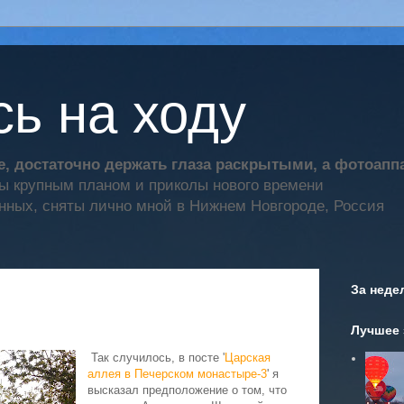
ь на ходу
, достаточно держать глаза раскрытыми, а фотоап
ты крупным планом и приколы нового времени
нных, сняты лично мной в Нижнем Новгороде, Россия
За неде
Лучшее 
Так случилось, в посте '
Царская
аллея в Печерском монастыре-3
' я
высказал предположение о том, что