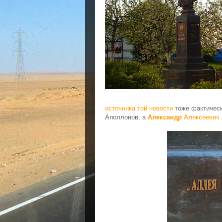
источника
той новости
тоже фактическ
Аполлонов, а
Александр
Алексеевич 