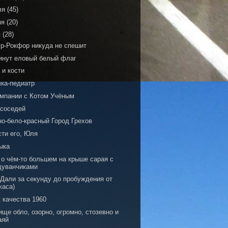
ля
(45)
ня
(20)
я
(28)
р-Рокфор никуда не спешит
инут еловый белый флаг
 и кости
чка-педиатр
омпании с Котом Учёным
 соседей
но-бело-красный Город Грехов
сти его, Юля
ыка
 о чём-то большем на крыше сарая с
дуванчиками
 Дали за секунду до пробуждения от
жаса)
 качества 1960
ще обло, озорно, огромно, стозевно и
аяй