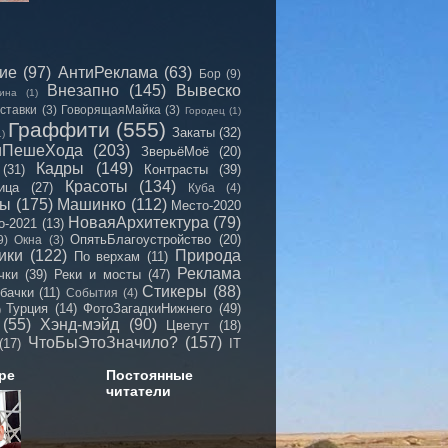
сие
(97)
АнтиРеклама
(63)
Бор
(9)
Внезапно
(145)
Вывеско
ина
(1)
ставки
(3)
ГоворящаяМайка
(3)
Городец
(1)
Граффити
(555)
Закаты
(32)
1)
иПешеХода
(203)
ЗверьёМоё
(20)
Кадры
(149)
(31)
Контрасты
(39)
Красоты
(134)
ица
(27)
Куба
(4)
мы
(175)
Машинко
(112)
Место-2020
НоваяАрхитектура
(79)
о-2021
(13)
ОпятьБлагоустройство
(20)
9)
Окна
(3)
ики
(122)
Природа
По верхам
(11)
Реклама
чки
(39)
Реки и мосты
(47)
Стикеры
(88)
бачки
(11)
События
(4)
Турция
(14)
ФотоЗагадкиНижнего
(49)
)
(55)
Хэнд-мэйд
(90)
Цветут
(18)
ЧтоБыЭтоЗначило?
(157)
(17)
IT
ре
Постоянные
читатели