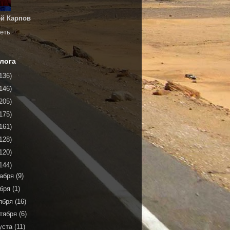
й Карпов
еть
лога
136)
146)
205)
175)
161)
128)
120)
144)
кабря
(9)
ября
(1)
ября
(16)
тября
(6)
уста
(11)