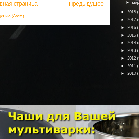
►
ма
вная страница
Предыдущее
►
2018
(
щению (Atom)
►
2017
(
►
2016
(
►
2015
(
►
2014
(
►
2013
(
►
2012
(
►
2011
(
►
2010
(