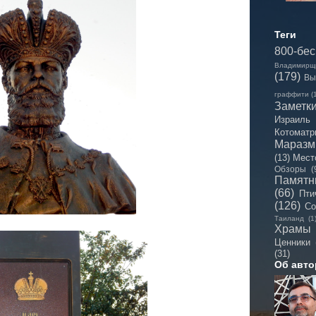
Теги
800-бе
Владимирщ
(179)
Вы
граффити
(
Заметк
Израиль
Котоматр
Мараз
(13)
Мест
Обзоры
(
Памятн
(66)
Пти
(126)
Со
Таиланд
(1
Храмы
Ценники
(31)
Об авто