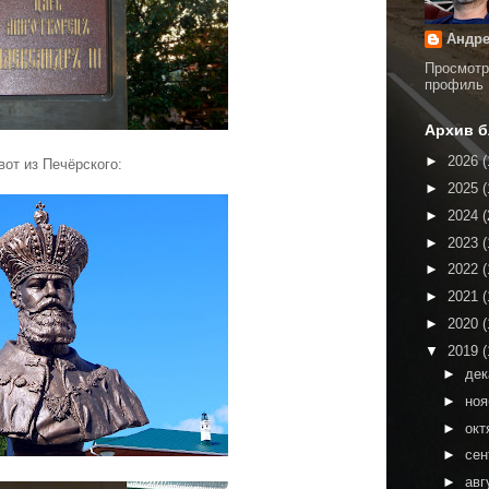
Андре
Просмотр
профиль
Архив б
►
2026
(
вот из Печёрского:
►
2025
(
►
2024
(
►
2023
(
►
2022
(
►
2021
(
►
2020
(
▼
2019
(
►
де
►
но
►
окт
►
сен
►
авг