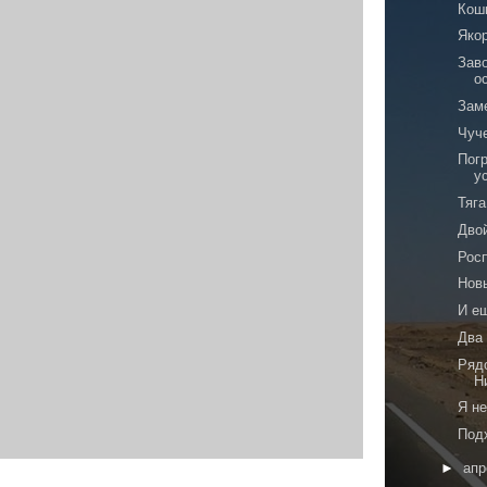
Кош
Яко
Заво
о
Зам
Чуч
Пог
у
Тяга
Дво
Рос
Нов
И е
Два
Ряд
Н
Я не
Под
►
ап