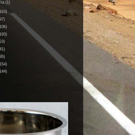
рта
(1)
163)
97)
106)
193)
53)
41)
95)
154)
144)