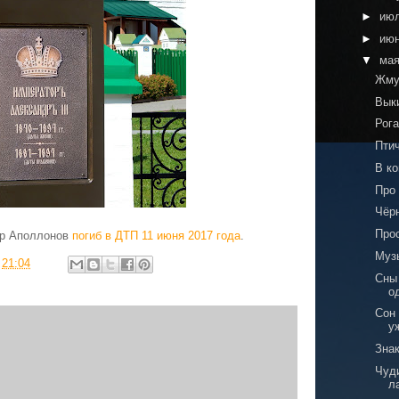
►
ию
►
ию
▼
ма
Жму
Вык
Рога
Пти
В к
Про
Чёр
Про
др Аполлонов
погиб в ДТП 11 июня 2017 года
.
Муз
в
21:04
Сны
о
Сон
у
Знак
Чуди
л