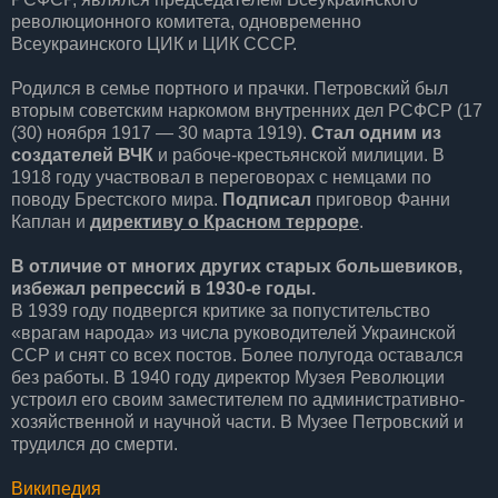
революционного комитета, одновременно
Всеукраинского ЦИК и ЦИК СССР.
Родился в семье портного и прачки. Петровский был
вторым советским наркомом внутренних дел РСФСР (17
(30) ноября 1917 — 30 марта 1919).
Стал одним из
создателей ВЧК
и рабоче-крестьянской милиции. В
1918 году участвовал в переговорах с немцами по
поводу Брестского мира.
Подписал
приговор Фанни
Каплан и
директиву о Красном терроре
.
В отличие от многих других старых большевиков,
избежал репрессий в 1930-е годы.
В 1939 году подвергся критике за попустительство
«врагам народа» из числа руководителей Украинской
ССР и снят со всех постов. Более полугода оставался
без работы. В 1940 году директор Музея Революции
устроил его своим заместителем по административно-
хозяйственной и научной части. В Музее Петровский и
трудился до смерти.
Википедия