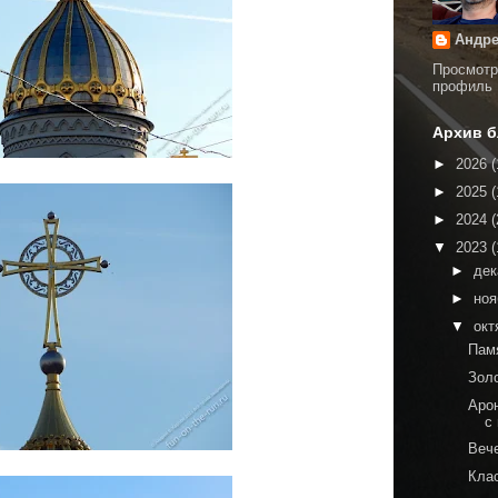
Андре
Просмотр
профиль
Архив б
►
2026
(
►
2025
(
►
2024
(
▼
2023
(
►
де
►
но
▼
окт
Пам
Зол
Аро
с
Веч
Кла