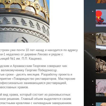
троен уже почти 10 лет назад и находится по адресу ​
ки-1 недалеко от деревни Ляхово и рядом с
ьницей №1 им. П.П. Кащенко.
одским и Арзамасским Георгием совершил чин
у великомученику Георгию Победоносцу.
ые сроки - десять месяцев. Разработку проекта и
приятие «Товарищество реставраторов. Мастерские
рофессионально занимающаяся реставрацией,
равославных храмов.
ый вид храма, который состоит из разновысотных
нное решение. Главный объем выделяется своим
лопастными кровлями с килевидным завершением.