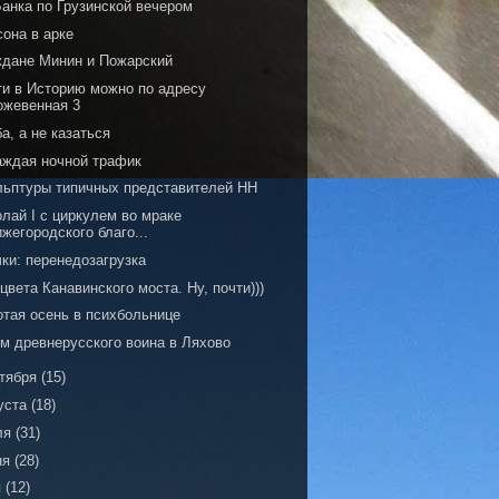
Банка по Грузинской вечером
сона в арке
ждане Минин и Пожарский
ти в Историю можно по адресу
ожевенная 3
а, а не казаться
аждая ночной трафик
льптуры типичных представителей НН
лай I с циркулем во мраке
ижегородского благо...
ки: перенедозагрузка
цвета Канавинского моста. Ну, почти)))
отая осень в психбольнице
м древнерусского воина в Ляхово
тября
(15)
уста
(18)
ля
(31)
ня
(28)
я
(12)