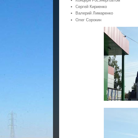
Концерн Росэнергоатом
Сергей Кириенко
Валерий Лимаренко
Олег Сорокин