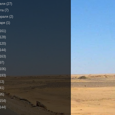
реля
(27)
рта
(7)
враля
(2)
варя
(1)
161)
128)
120)
144)
163)
97)
106)
193)
53)
41)
95)
154)
144)