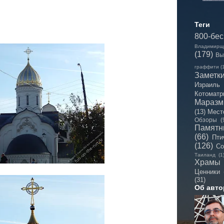
Теги
800-бе
Владимирщ
(179)
Вы
граффити
(
Заметк
Израиль
Котоматр
Мараз
(13)
Мест
Обзоры
(
Памятн
(66)
Пти
(126)
Со
Таиланд
(1
Храмы
Ценники
(31)
Об авто