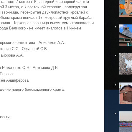
ставляет 7 метров. К западной и северной частям
 3 метра, а к восточной стороне - полукруглая
я звонница, перекрытая двухлопастной кровлей с
бъем храма венчает 17- метровый круглый барабан,
оина. Церковная звонница имеет семь колоколов и
рода Великого - не имеет аналогов в Нижнем
орского коллектива - Анисимов А.А.
нтерин С.С., Осышный С.В.
Майорова А.А.
 Романенко О.Н., Артемова Д.В.
 Перова
сея Анциферова
ящение нового белокаменного храма.
азаны: