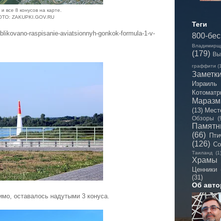
 и все 8 конусов на карте.
ОТО: ZAKUPKI.GOV.RU
Теги
blikovano-raspisanie-aviatsionnyh-gonkok-formula-1-v-
800-бе
Владимирщ
(179)
Вы
граффити
(
Заметк
Израиль
Котоматр
Мараз
(13)
Мест
Обзоры
(
Памятн
(66)
Пти
(126)
Со
Таиланд
(1
Храмы
Ценники
(31)
Об авто
имо, оставалось надутыми 3 конуса.