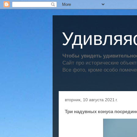
Удивляяс
Чтобы увидеть удивительное
Сайт про исторические объек
Все фото, кроме особо помече
вторник, 10 августа 2021 г.
Три надувных конуса посредин