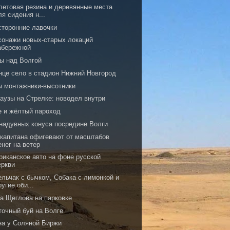
летовая резина и деревянные места
ля сидения н...
сторонние лавочки
сонажи новых-старых локаций
абережной
ы над Волгой
нце село в стадион Нижний Новгород
ы монтажники-высотники
аузы на Стрелке: новодел внутри
е и жёлтый пароход
 надувных конуса посредине Волги
 капитана офигевают от масштабов
енег на ветер
риканское авто на фоне русской
еркви
ельчак с бычком, Собака с лимонкой и
ругие оби...
ка Щеглова на парковке
точный буй на Волге
на у Соляной Биржи