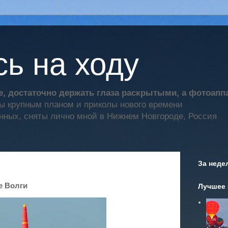
ь на ходу
, достаточно держать глаза раскрытыми, а фотоап
ты крупным планом и приколы нового времени
нных, сняты лично мной в Нижнем Новгороде, Россия
За неде
е Волги
Лучшее 