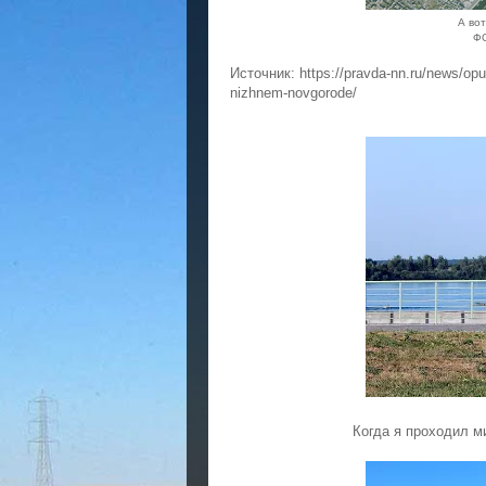
А вот
Ф
Источник: https://pravda-nn.ru/news/opu
nizhnem-novgorode/
Когда я проходил м