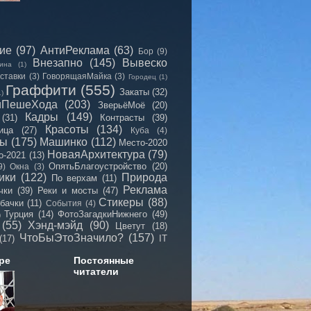
сие
(97)
АнтиРеклама
(63)
Бор
(9)
Внезапно
(145)
Вывеско
ина
(1)
ставки
(3)
ГоворящаяМайка
(3)
Городец
(1)
Граффити
(555)
Закаты
(32)
1)
иПешеХода
(203)
ЗверьёМоё
(20)
Кадры
(149)
(31)
Контрасты
(39)
Красоты
(134)
ица
(27)
Куба
(4)
мы
(175)
Машинко
(112)
Место-2020
НоваяАрхитектура
(79)
о-2021
(13)
ОпятьБлагоустройство
(20)
9)
Окна
(3)
ики
(122)
Природа
По верхам
(11)
Реклама
чки
(39)
Реки и мосты
(47)
Стикеры
(88)
бачки
(11)
События
(4)
Турция
(14)
ФотоЗагадкиНижнего
(49)
)
(55)
Хэнд-мэйд
(90)
Цветут
(18)
ЧтоБыЭтоЗначило?
(157)
(17)
IT
ре
Постоянные
читатели