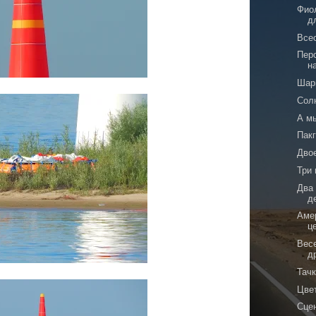
Фио
д
Все
Пер
н
Шар
Сол
А м
Пакг
Дво
Три
Два
д
Аме
ц
Вес
д
Тач
Цве
Сце