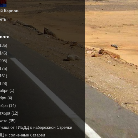
й Карпов
еть
лога
136)
146)
205)
175)
161)
128)
кабря
(1)
ября
(4)
ября
(14)
тября
(12)
уста
(35)
тница от ГИБДД к набережной Стрелки
Ц и солнечные батареи