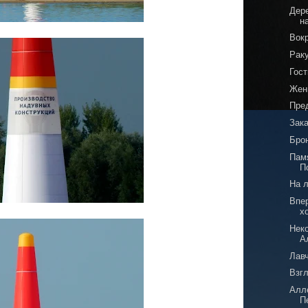
Дер
н
Вок
Рак
Гост
Жен
Пре
Зака
Бро
Пам
П
На 
Впер
х
Нек
А
Лав
Взг
Алл
П