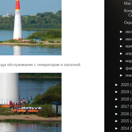
Мас
Воп
С
Окр
►
ию
►
ию
►
ма
►
ап
►
ма
нда обслуживания с генератором и палаткой.
►
фе
►
ян
►
2020
(
►
2019
(
►
2018
(
►
2017
(
►
2016
(
►
2015
(
►
2014
(