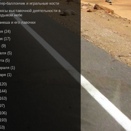
тер-баллончик и игральные кости
росы выставочной деятельности в
едьмом небе
анеша и его лавочки
ля
(24)
ня
(17)
я
(9)
реля
(5)
рта
(5)
враля
(1)
варя
(1)
120)
144)
163)
97)
106)
193)
53)