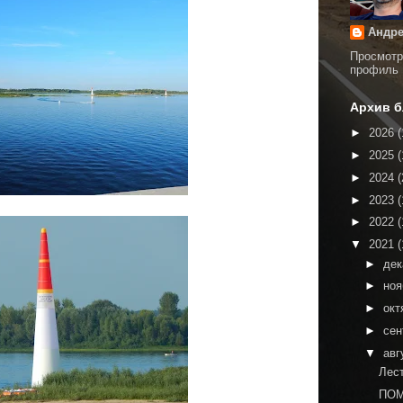
Андре
Просмотр
профиль
Архив б
►
2026
(
►
2025
(
►
2024
(
►
2023
(
►
2022
(
▼
2021
(
►
де
►
но
►
окт
►
сен
▼
авг
Лес
ПОМ