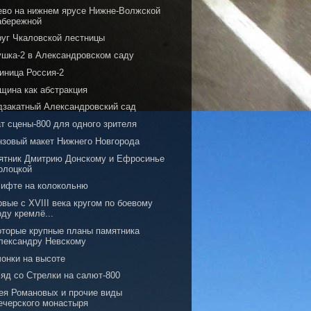
ево на нижнем ярусе Нижне-Волжской
абережной
руг Чкаловской лестницы
ушка-2 в Александровском саду
иница Россия-2
щина как абстракция
дзакатный Александровский сад
т сцены-800 для одного зрителя
нзовый макет Нижнего Новгорода
ятник Дмитрию Донскому и Ефросинье
олоцкой
лифте на колокольню
вые с XVIII века кругом по боевому
оду кремлё...
оторые крупные планы памятника
лександру Невскому
чонки на высоте
ляд со Стрелки на салют-800
ея Романовых и прочие виды
ечерского монастыря