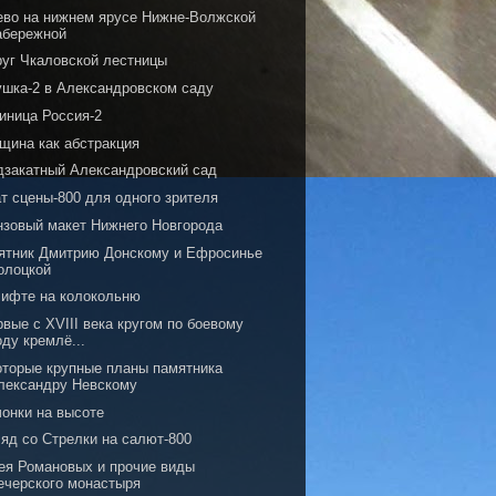
ево на нижнем ярусе Нижне-Волжской
абережной
руг Чкаловской лестницы
ушка-2 в Александровском саду
иница Россия-2
щина как абстракция
дзакатный Александровский сад
т сцены-800 для одного зрителя
нзовый макет Нижнего Новгорода
ятник Дмитрию Донскому и Ефросинье
олоцкой
лифте на колокольню
вые с XVIII века кругом по боевому
оду кремлё...
оторые крупные планы памятника
лександру Невскому
чонки на высоте
ляд со Стрелки на салют-800
ея Романовых и прочие виды
ечерского монастыря