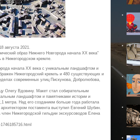
18 августа 2021.
рический образ Нижнего Новгорода начала XX века"
ь в Нижегородском кремле.
орода начала XX века с уникальным ландшафтом и
ображен Нижегородский кремль и 480 существующих и
ределах современных улиц Пискунова, Добролюбова,
цу Олегу Вдовину. Макет стал собирательным
икальным ландшафтом и памятниками истории и
2,1 метра. Над его созданием больше года работала
 архитектором постамента выступил Евгений Шубин.
а член Нижегородской гильдии экскурсоводов Елена
t-1746185716.html