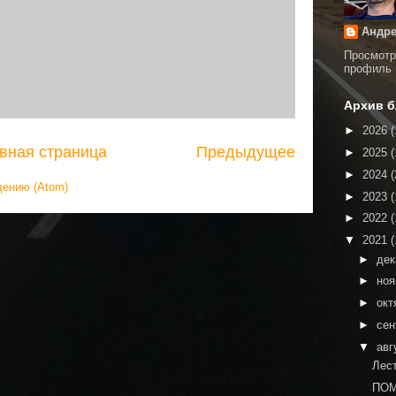
Андре
Просмотр
профиль
Архив б
►
2026
(
вная страница
Предыдущее
►
2025
(
►
2024
(
щению (Atom)
►
2023
(
►
2022
(
▼
2021
(
►
де
►
но
►
окт
►
сен
▼
авг
Лес
ПОМ