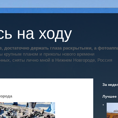
ь на ходу
, достаточно держать глаза раскрытыми, а фотоап
ты крупным планом и приколы нового времени
нных, сняты лично мной в Нижнем Новгороде, Россия
За неде
города
Лучшее 