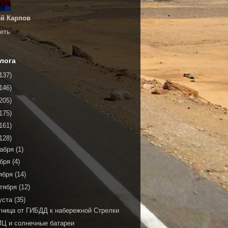
й Карпов
еть
лога
137)
146)
205)
175)
161)
128)
кабря
(1)
ября
(4)
ября
(14)
тября
(12)
уста
(35)
тница от ГИБДД к набережной Стрелки
Ц и солнечные батареи