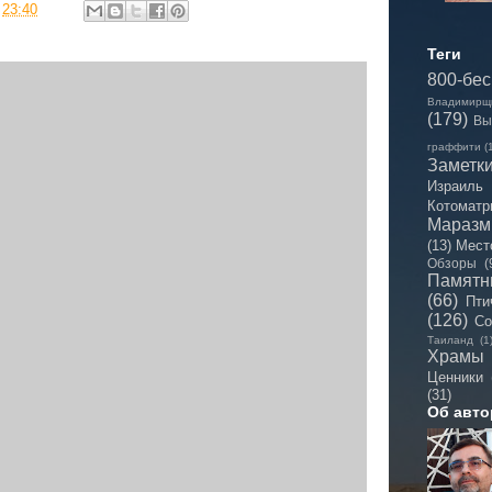
в
23:40
Теги
800-бе
Владимирщ
(179)
Вы
граффити
(
Заметк
Израиль
Котоматр
Мараз
(13)
Мест
Обзоры
(
Памятн
(66)
Пти
(126)
Со
Таиланд
(1
Храмы
Ценники
(31)
Об авто