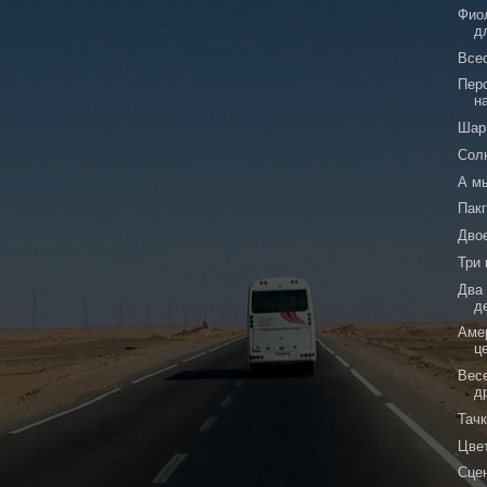
Фио
д
Все
Пер
н
Шар
Сол
А м
Пакг
Дво
Три
Два
д
Аме
ц
Вес
д
Тач
Цве
Сце