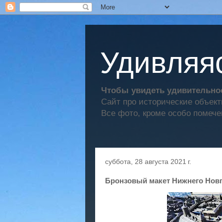
Удивляяс
Чтобы увидеть удивительное
Сайт про исторические объек
Все фото, кроме особо помече
суббота, 28 августа 2021 г.
Бронзовый макет Нижнего Нов