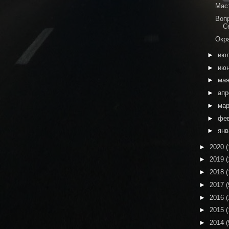
Мас
Воп
С
Окр
►
ию
►
ию
►
ма
►
ап
►
ма
►
фе
►
ян
►
2020
(
►
2019
(
►
2018
(
►
2017
(
►
2016
(
►
2015
(
►
2014
(