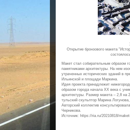
Открытие бронзового макета "Исто
состоялос
Макет стал собирательным образом г
памятниками архитектуры. На нем из
утраченных исторических зданий в п
Ильинской и площади Маркина.
Идея проекта принадлежит нижегород
образом города начала XX века с ун
архитектуры. Размер макета – 2,8 на 
тульский скульптор Марина Логунова,
Авторский коллектив консультировал
Черникова.
Источник: https://ria.ru/20210818/make