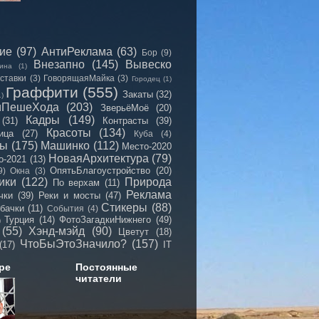
сие
(97)
АнтиРеклама
(63)
Бор
(9)
Внезапно
(145)
Вывеско
ина
(1)
ставки
(3)
ГоворящаяМайка
(3)
Городец
(1)
Граффити
(555)
Закаты
(32)
1)
иПешеХода
(203)
ЗверьёМоё
(20)
Кадры
(149)
(31)
Контрасты
(39)
Красоты
(134)
ица
(27)
Куба
(4)
мы
(175)
Машинко
(112)
Место-2020
НоваяАрхитектура
(79)
о-2021
(13)
ОпятьБлагоустройство
(20)
9)
Окна
(3)
ики
(122)
Природа
По верхам
(11)
Реклама
чки
(39)
Реки и мосты
(47)
Стикеры
(88)
бачки
(11)
События
(4)
Турция
(14)
ФотоЗагадкиНижнего
(49)
)
(55)
Хэнд-мэйд
(90)
Цветут
(18)
ЧтоБыЭтоЗначило?
(157)
(17)
IT
ре
Постоянные
читатели