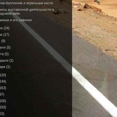
тер-баллончик и игральные кости
росы выставочной деятельности в
едьмом небе
анеша и его лавочки
ля
(24)
ня
(17)
я
(9)
реля
(5)
рта
(5)
враля
(1)
варя
(1)
120)
144)
163)
97)
106)
193)
53)