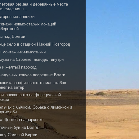
летовая резина и деревянные места
ля сидения н...
сторонние лавочки
сонажи новых-старых локаций
абережной
ы над Волгой
нце село в стадион Нижний Новгород
ы монтажники-высотники
аузы на Стрелке: новодел внутри
е и жёлтый пароход
 надувных конуса посредине Волги
 капитана офигевают от масштабов
енег на ветер
риканское авто на фоне русской
еркви
ельчак с бычком, Собака с лимонкой и
ругие оби...
ка Щеглова на парковке
точный буй на Волге
на у Соляной Биржи