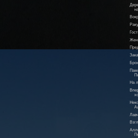
Дер
н
Вок
Рак
Гост
Жен
Пре
Зака
Бро
Пам
П
На 
Впер
х
Нек
А
Лав
Взг
Алл
П