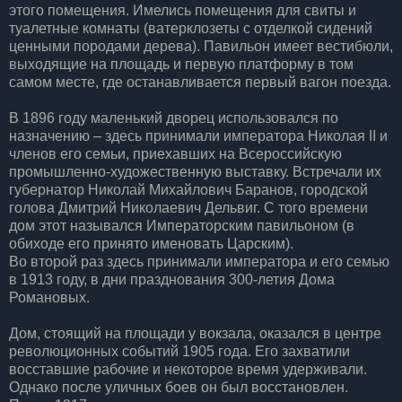
этого помещения. Имелись помещения для свиты и
туалетные комнаты (ватерклозеты с отделкой сидений
ценными породами дерева). Павильон имеет вестибюли,
выходящие на площадь и первую платформу в том
самом месте, где останавливается первый вагон поезда.
В 1896 году маленький дворец использовался по
назначению – здесь принимали императора Николая II и
членов его семьи, приехавших на Всероссийскую
промышленно-художественную выставку. Встречали их
губернатор Николай Михайлович Баранов, городской
голова Дмитрий Николаевич Дельвиг. С того времени
дом этот назывался Императорским павильоном (в
обиходе его принято именовать Царским).
Во второй раз здесь принимали императора и его семью
в 1913 году, в дни празднования 300-летия Дома
Романовых.
Дом, стоящий на площади у вокзала, оказался в центре
революционных событий 1905 года. Его захватили
восставшие рабочие и некоторое время удерживали.
Однако после уличных боев он был восстановлен.