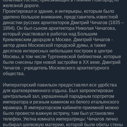
железной дороге.
Проектировал и здание, и интерьеры, которым было
уделено большое внимание, представитель известной
династии русских архитекторов Дмитрий Чичагов (1835 –
1894). Он был сыном архитектора Николая Чичагова,
который участвовал в работах над Большим
Кремлевским дворцом в Москве. Дмитрий Чичагов -
автор дома Московской городской думы, а также
десятков интересных небольших построек в центре
Москвы, в том числе Тургеневской библиотеки, которые
были снесены при новой застройке в ХХ веке. Дмитрий
Чичагов - учредитель Московского архитектурного
общества.
Императорский павильон предоставлял все удобства
для кратковременного отдыха. Был запроектирован
центральный зал, украшенный парадным портретом
императора и резным камином из белого итальянского
мрамора. В императорском кабинете-приемной можно
было провести важную встречу, там был установлен
телефон. Уютна комната императрицы: Чичагов лично
выбирал шелковую материю, которой были обиты стены